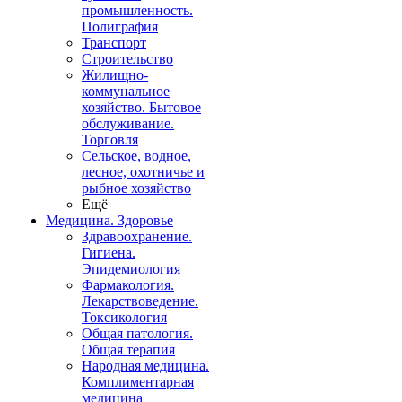
промышленность.
Полиграфия
Транспорт
Строительство
Жилищно-
коммунальное
хозяйство. Бытовое
обслуживание.
Торговля
Сельское, водное,
лесное, охотничье и
рыбное хозяйство
Ещё
Медицина. Здоровье
Здравоохранение.
Гигиена.
Эпидемиология
Фармакология.
Лекарствоведение.
Токсикология
Общая патология.
Общая терапия
Народная медицина.
Комплиментарная
медицина