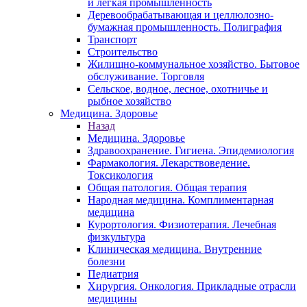
и легкая промышленность
Деревообрабатывающая и целлюлозно-
бумажная промышленность. Полиграфия
Транспорт
Строительство
Жилищно-коммунальное хозяйство. Бытовое
обслуживание. Торговля
Сельское, водное, лесное, охотничье и
рыбное хозяйство
Медицина. Здоровье
Назад
Медицина. Здоровье
Здравоохранение. Гигиена. Эпидемиология
Фармакология. Лекарствоведение.
Токсикология
Общая патология. Общая терапия
Народная медицина. Комплиментарная
медицина
Курортология. Физиотерапия. Лечебная
физкультура
Клиническая медицина. Внутренние
болезни
Педиатрия
Хирургия. Онкология. Прикладные отрасли
медицины