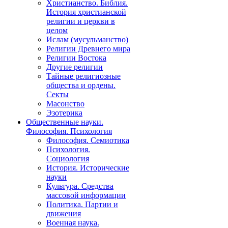
Христианство. Библия.
История христианской
религии и церкви в
целом
Ислам (мусульманство)
Религии Древнего мира
Религии Востока
Другие религии
Тайные религиозные
общества и ордены.
Секты
Масонство
Эзотерика
Общественные науки.
Философия. Психология
Философия. Семиотика
Психология.
Социология
История. Исторические
науки
Культура. Средства
массовой информации
Политика. Партии и
движения
Военная наука.