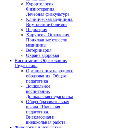
Курортология.
Физиотерапия.
Лечебная физкультура
Клиническая медицина.
Внутренние болезни
Педиатрия
Хирургия. Онкология.
Прикладные отрасли
медицины
Ветеринария
Охрана здоровья
Воспитание. Образование.
Педагогика
Организация народного
образования. Общая
педагогика
Дошкольное
воспитание.
Дошкольная педагогика
Общеобразовательная
школа. Школьная
педагогика.
Внеклассная и
внешкольная работа
Филология и искусство