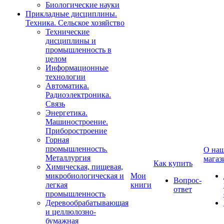
Биологические науки
Прикладные дисциплины.
Техника. Сельское хозяйство
Технические
дисциплины и
промышленность в
целом
Информационные
технологии
Автоматика.
Радиоэлектроника.
Связь
Энергетика.
Машиностроение.
Приборостроение
Горная
промышленность.
О на
Металлургия
магаз
Как купить
Химическая, пищевая,
микробиологическая и
Мои
Вопрос-
легкая
книги
ответ
промышленность
Деревообрабатывающая
и целлюлозно-
бумажная