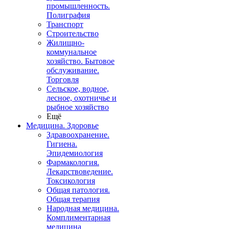
промышленность.
Полиграфия
Транспорт
Строительство
Жилищно-
коммунальное
хозяйство. Бытовое
обслуживание.
Торговля
Сельское, водное,
лесное, охотничье и
рыбное хозяйство
Ещё
Медицина. Здоровье
Здравоохранение.
Гигиена.
Эпидемиология
Фармакология.
Лекарствоведение.
Токсикология
Общая патология.
Общая терапия
Народная медицина.
Комплиментарная
медицина