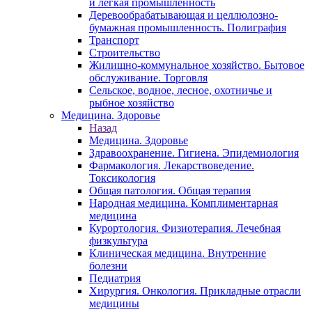
и легкая промышленность
Деревообрабатывающая и целлюлозно-
бумажная промышленность. Полиграфия
Транспорт
Строительство
Жилищно-коммунальное хозяйство. Бытовое
обслуживание. Торговля
Сельское, водное, лесное, охотничье и
рыбное хозяйство
Медицина. Здоровье
Назад
Медицина. Здоровье
Здравоохранение. Гигиена. Эпидемиология
Фармакология. Лекарствоведение.
Токсикология
Общая патология. Общая терапия
Народная медицина. Комплиментарная
медицина
Курортология. Физиотерапия. Лечебная
физкультура
Клиническая медицина. Внутренние
болезни
Педиатрия
Хирургия. Онкология. Прикладные отрасли
медицины