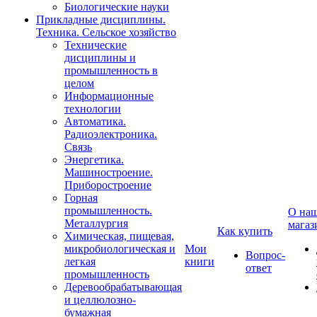
Биологические науки
Прикладные дисциплины.
Техника. Сельское хозяйство
Технические
дисциплины и
промышленность в
целом
Информационные
технологии
Автоматика.
Радиоэлектроника.
Связь
Энергетика.
Машиностроение.
Приборостроение
Горная
промышленность.
О на
Металлургия
магаз
Как купить
Химическая, пищевая,
микробиологическая и
Мои
Вопрос-
легкая
книги
ответ
промышленность
Деревообрабатывающая
и целлюлозно-
бумажная