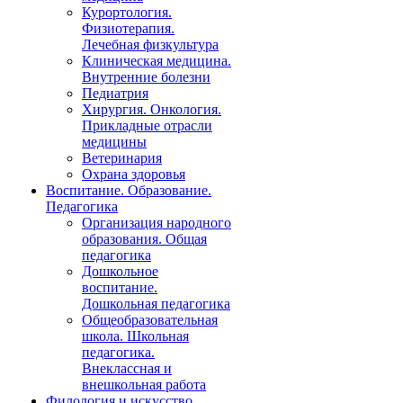
Курортология.
Физиотерапия.
Лечебная физкультура
Клиническая медицина.
Внутренние болезни
Педиатрия
Хирургия. Онкология.
Прикладные отрасли
медицины
Ветеринария
Охрана здоровья
Воспитание. Образование.
Педагогика
Организация народного
образования. Общая
педагогика
Дошкольное
воспитание.
Дошкольная педагогика
Общеобразовательная
школа. Школьная
педагогика.
Внеклассная и
внешкольная работа
Филология и искусство