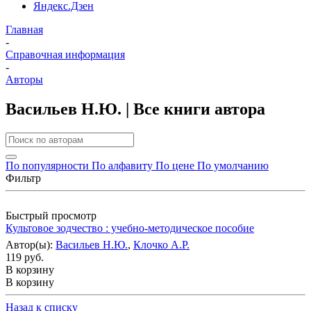
Яндекс.Дзен
Главная
-
Справочная информация
-
Авторы
Васильев Н.Ю. | Все книги автора
По популярности
По алфавиту
По цене
По умолчанию
Фильтр
Быстрый просмотр
Культовое зодчество : учебно-методическое пособие
Автор(ы):
Васильев Н.Ю.
,
Клочко А.Р.
119 руб.
В корзину
В корзину
Назад к списку