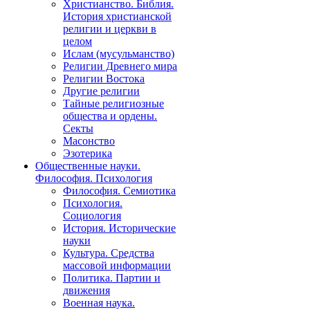
Христианство. Библия.
История христианской
религии и церкви в
целом
Ислам (мусульманство)
Религии Древнего мира
Религии Востока
Другие религии
Тайные религиозные
общества и ордены.
Секты
Масонство
Эзотерика
Общественные науки.
Философия. Психология
Философия. Семиотика
Психология.
Социология
История. Исторические
науки
Культура. Средства
массовой информации
Политика. Партии и
движения
Военная наука.