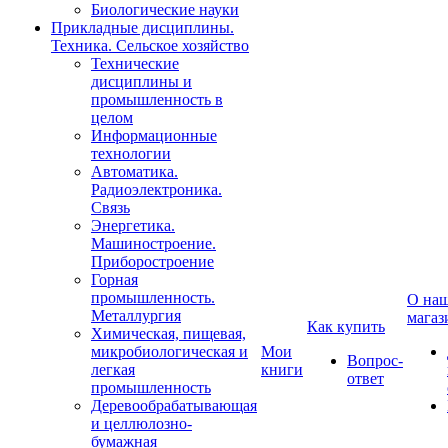
Биологические науки
Прикладные дисциплины.
Техника. Сельское хозяйство
Технические
дисциплины и
промышленность в
целом
Информационные
технологии
Автоматика.
Радиоэлектроника.
Связь
Энергетика.
Машиностроение.
Приборостроение
Горная
промышленность.
О на
Металлургия
магаз
Как купить
Химическая, пищевая,
микробиологическая и
Мои
Вопрос-
легкая
книги
ответ
промышленность
Деревообрабатывающая
и целлюлозно-
бумажная