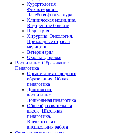
Курортология.
Физиотерапия.
Лечебная физкультура
Клиническая медицина.
Внутренние болезни
Педиатрия
Хирургия. Онкология.
Прикладные отрасли
медицины
Ветеринария
Охрана здоровья
Воспитание. Образование.
Педагогика
Организация народного
образования. Общая
педагогика
Дошкольное
воспитание.
Дошкольная педагогика
Общеобразовательная
школа. Школьная
педагогика.
Внеклассная и
внешкольная работа
Филология и искусство