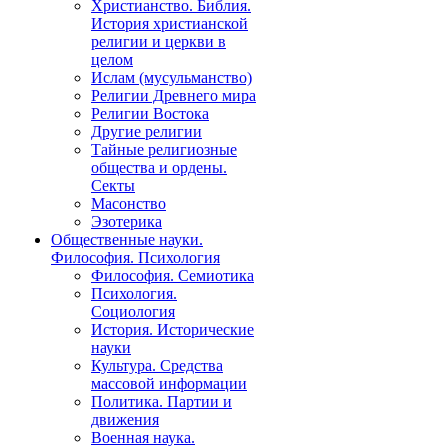
Христианство. Библия.
История христианской
религии и церкви в
целом
Ислам (мусульманство)
Религии Древнего мира
Религии Востока
Другие религии
Тайные религиозные
общества и ордены.
Секты
Масонство
Эзотерика
Общественные науки.
Философия. Психология
Философия. Семиотика
Психология.
Социология
История. Исторические
науки
Культура. Средства
массовой информации
Политика. Партии и
движения
Военная наука.