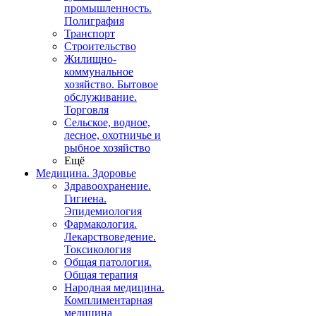
промышленность.
Полиграфия
Транспорт
Строительство
Жилищно-
коммунальное
хозяйство. Бытовое
обслуживание.
Торговля
Сельское, водное,
лесное, охотничье и
рыбное хозяйство
Ещё
Медицина. Здоровье
Здравоохранение.
Гигиена.
Эпидемиология
Фармакология.
Лекарствоведение.
Токсикология
Общая патология.
Общая терапия
Народная медицина.
Комплиментарная
медицина