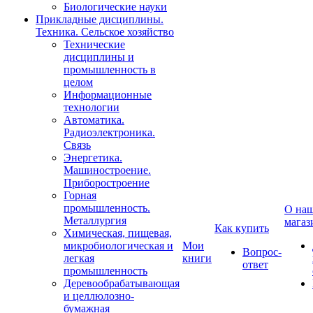
Биологические науки
Прикладные дисциплины.
Техника. Сельское хозяйство
Технические
дисциплины и
промышленность в
целом
Информационные
технологии
Автоматика.
Радиоэлектроника.
Связь
Энергетика.
Машиностроение.
Приборостроение
Горная
промышленность.
О на
Металлургия
магаз
Как купить
Химическая, пищевая,
микробиологическая и
Мои
Вопрос-
легкая
книги
ответ
промышленность
Деревообрабатывающая
и целлюлозно-
бумажная