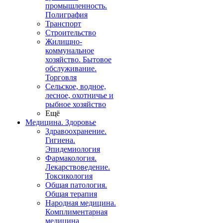
промышленность.
Полиграфия
Транспорт
Строительство
Жилищно-
коммунальное
хозяйство. Бытовое
обслуживание.
Торговля
Сельское, водное,
лесное, охотничье и
рыбное хозяйство
Ещё
Медицина. Здоровье
Здравоохранение.
Гигиена.
Эпидемиология
Фармакология.
Лекарствоведение.
Токсикология
Общая патология.
Общая терапия
Народная медицина.
Комплиментарная
медицина