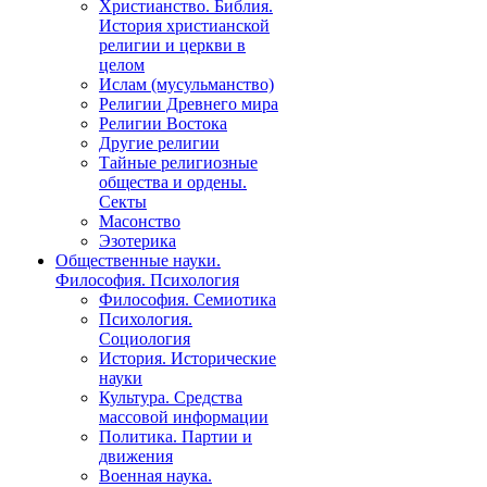
Христианство. Библия.
История христианской
религии и церкви в
целом
Ислам (мусульманство)
Религии Древнего мира
Религии Востока
Другие религии
Тайные религиозные
общества и ордены.
Секты
Масонство
Эзотерика
Общественные науки.
Философия. Психология
Философия. Семиотика
Психология.
Социология
История. Исторические
науки
Культура. Средства
массовой информации
Политика. Партии и
движения
Военная наука.