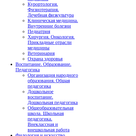
Курортология.
Физиотерапия.
Лечебная физкультура
Клиническая медицина.
Внутренние болезни
Педиатрия
Хирургия. Онкология.
Прикладные отрасли
медицины
Ветеринария
Охрана здоровья
Воспитание. Образование.
Педагогика
Организация народного
образования. Общая
педагогика
Дошкольное
воспитание.
Дошкольная педагогика
Общеобразовательная
школа. Школьная
педагогика.
Внеклассная и
внешкольная работа
Филология и искусство