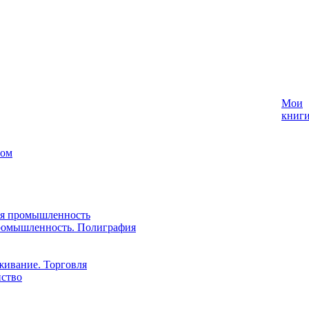
Мои
книг
лом
ая промышленность
ромышленность. Полиграфия
живание. Торговля
йство