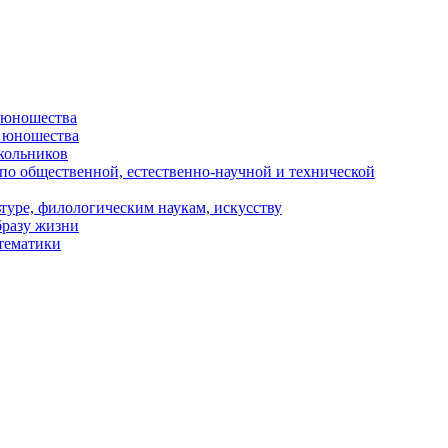
и юношества
и юношества
кольников
 по общественной, естественно-научной и технической
туре, филологическим наукам, искусству
бразу жизни
 тематики