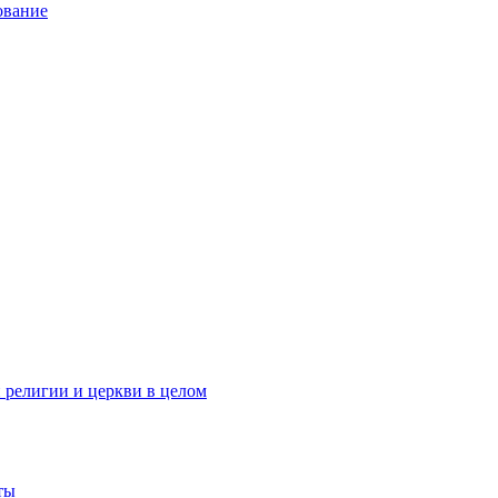
ование
 религии и церкви в целом
ты