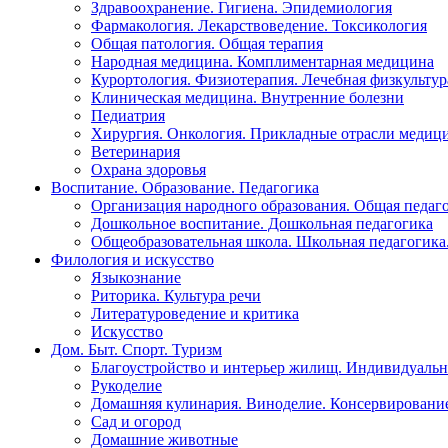
Здравоохранение. Гигиена. Эпидемиология
Фармакология. Лекарствоведение. Токсикология
Общая патология. Общая терапия
Народная медицина. Комплиментарная медицина
Курортология. Физиотерапия. Лечебная физкультур
Клиническая медицина. Внутренние болезни
Педиатрия
Хирургия. Онкология. Прикладные отрасли медиц
Ветеринария
Охрана здоровья
Воспитание. Образование. Педагогика
Организация народного образования. Общая педаг
Дошкольное воспитание. Дошкольная педагогика
Общеобразовательная школа. Школьная педагогика.
Филология и искусство
Языкознание
Риторика. Культура речи
Литературоведение и критика
Искусство
Дом. Быт. Спорт. Туризм
Благоустройство и интерьер жилищ. Индивидуально
Рукоделие
Домашняя кулинария. Виноделие. Консервировани
Сад и огород
Домашние животные