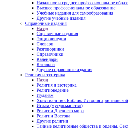
Начальное и среднее профессиональное образ
Высшее профессиональное образование
Учебные издания для самообразования
Другие учебные издания
Справочные издания
Назад
Справочные издания
Энциклопедии
Словари
Разговорники
Справочники
Календари
Каталоги
Другие справочные издания
Религия и эзотерика
Назад
Религия и эзотерика
Религиоведение
Иудаизм
Христианство. Библия. История христианской
Ислам (мусульманство)
Религии Древнего мира
Религии Востока
Другие религии
Тайные религиозные общества и ордены. Сек