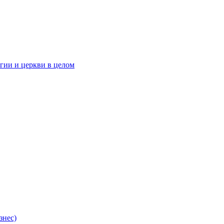
гии и церкви в целом
знес)