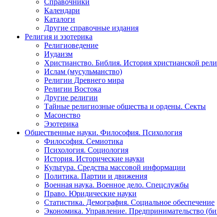
Справочники
Календари
Каталоги
Другие справочные издания
Религия и эзотерика
Религиоведение
Иудаизм
Христианство. Библия. История христианской рели
Ислам (мусульманство)
Религии Древнего мира
Религии Востока
Другие религии
Тайные религиозные общества и ордены. Секты
Масонство
Эзотерика
Общественные науки. Философия. Психология
Философия. Семиотика
Психология. Социология
История. Исторические науки
Культура. Средства массовой информации
Политика. Партии и движения
Военная наука. Военное дело. Спецслужбы
Право. Юридические науки
Статистика. Демография. Социальное обеспечение
Экономика. Управление. Предпринимательство (би