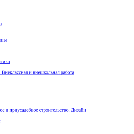
а
ины
огика
 Внеклассная и внешкольная работа
е и приусадебное строительство. Дизайн
е