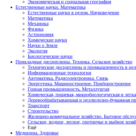
Экономическая и социальная география
Естественные науки. Математика
Естественные науки в целом. Науковедение
Математика
Механика
Физика
Астрономия
Химические науки
Науки о Земле
Экология
Биологические науки
Прикладные дисциплины. Техника. Сельское хозяйство
Технические дисциплины и промышленность в це
Информационные технологии
Автоматика. Радиоэлектроника. Связь
Энергетика. Машиностроение. Приборостроение
Горная промышленность. Металлургия
Химическая, пищевая, микробиологическая и легк
Деревообрабатывающая и целлюлозно-бумажная п
Транспорт
Строительство
Жилищно-коммунальное хозяйство. Бытовое обслу
Сельское, водное, лесное, охотничье и рыбное хозя
Ещё
Медицина. Здоровье