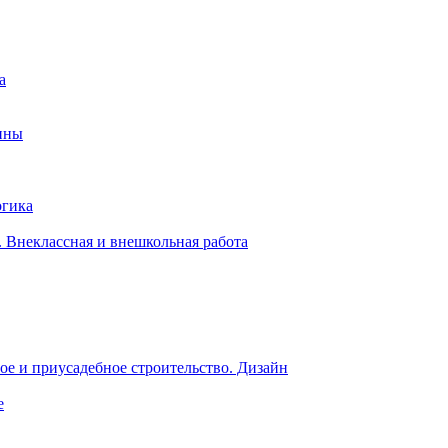
а
ины
огика
 Внеклассная и внешкольная работа
е и приусадебное строительство. Дизайн
е