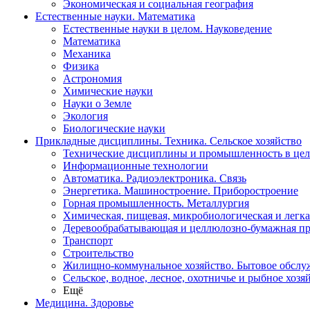
Экономическая и социальная география
Естественные науки. Математика
Естественные науки в целом. Науковедение
Математика
Механика
Физика
Астрономия
Химические науки
Науки о Земле
Экология
Биологические науки
Прикладные дисциплины. Техника. Сельское хозяйство
Технические дисциплины и промышленность в це
Информационные технологии
Автоматика. Радиоэлектроника. Связь
Энергетика. Машиностроение. Приборостроение
Горная промышленность. Металлургия
Химическая, пищевая, микробиологическая и легк
Деревообрабатывающая и целлюлозно-бумажная п
Транспорт
Строительство
Жилищно-коммунальное хозяйство. Бытовое обслу
Сельское, водное, лесное, охотничье и рыбное хозя
Ещё
Медицина. Здоровье