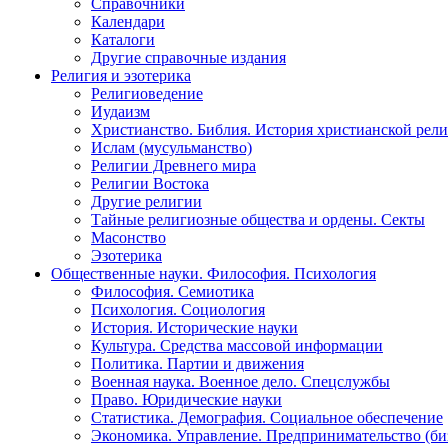
Справочники
Календари
Каталоги
Другие справочные издания
Религия и эзотерика
Религиоведение
Иудаизм
Христианство. Библия. История христианской рели
Ислам (мусульманство)
Религии Древнего мира
Религии Востока
Другие религии
Тайные религиозные общества и ордены. Секты
Масонство
Эзотерика
Общественные науки. Философия. Психология
Философия. Семиотика
Психология. Социология
История. Исторические науки
Культура. Средства массовой информации
Политика. Партии и движения
Военная наука. Военное дело. Спецслужбы
Право. Юридические науки
Статистика. Демография. Социальное обеспечение
Экономика. Управление. Предпринимательство (би