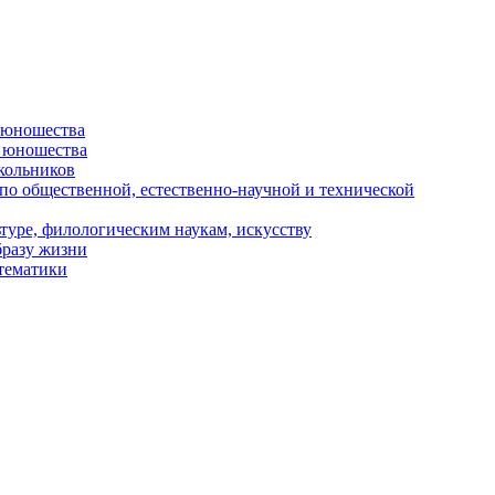
и юношества
и юношества
кольников
 по общественной, естественно-научной и технической
туре, филологическим наукам, искусству
бразу жизни
 тематики