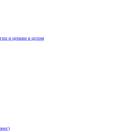
гии и церкви в целом
знес)