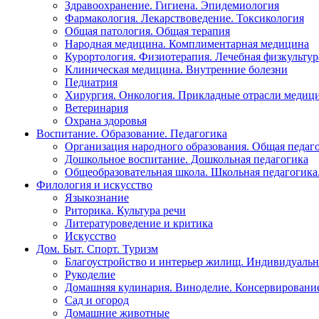
Здравоохранение. Гигиена. Эпидемиология
Фармакология. Лекарствоведение. Токсикология
Общая патология. Общая терапия
Народная медицина. Комплиментарная медицина
Курортология. Физиотерапия. Лечебная физкультур
Клиническая медицина. Внутренние болезни
Педиатрия
Хирургия. Онкология. Прикладные отрасли медиц
Ветеринария
Охрана здоровья
Воспитание. Образование. Педагогика
Организация народного образования. Общая педаг
Дошкольное воспитание. Дошкольная педагогика
Общеобразовательная школа. Школьная педагогика.
Филология и искусство
Языкознание
Риторика. Культура речи
Литературоведение и критика
Искусство
Дом. Быт. Спорт. Туризм
Благоустройство и интерьер жилищ. Индивидуально
Рукоделие
Домашняя кулинария. Виноделие. Консервировани
Сад и огород
Домашние животные