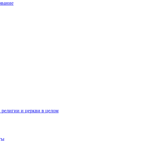
ование
 религии и церкви в целом
ты