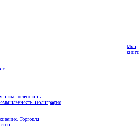
Мои
книг
лом
ая промышленность
ромышленность. Полиграфия
живание. Торговля
йство