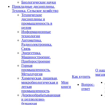
Биологические науки
Прикладные дисциплины.
Техника. Сельское хозяйство
Технические
дисциплины и
промышленность в
целом
Информационные
технологии
Автоматика.
Радиоэлектроника.
Связь
Энергетика.
Машиностроение.
Приборостроение
Горная
промышленность.
О на
Металлургия
магаз
Как купить
Химическая, пищевая,
микробиологическая и
Мои
Вопрос-
легкая
книги
ответ
промышленность
Деревообрабатывающая
и целлюлозно-
бумажная