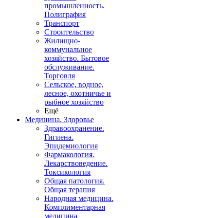
промышленность.
Полиграфия
Транспорт
Строительство
Жилищно-
коммунальное
хозяйство. Бытовое
обслуживание.
Торговля
Сельское, водное,
лесное, охотничье и
рыбное хозяйство
Ещё
Медицина. Здоровье
Здравоохранение.
Гигиена.
Эпидемиология
Фармакология.
Лекарствоведение.
Токсикология
Общая патология.
Общая терапия
Народная медицина.
Комплиментарная
медицина