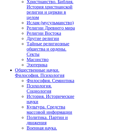
Христианство. Библия.
История христианской
религии и церкви в
целом
Ислам (мусульманство)
Религии Древнего мира
Религии Востока
Другие религии
Тайные религиозные
общества и ордены.
Секты
Масонство
Эзотерика
Общественные науки.
Философия. Психология
Философия. Семиотика
Психология.
Социология
История. Исторические
науки
Культура. Средства
массовой информации
Политика. Партии и
движения
Военная наука.