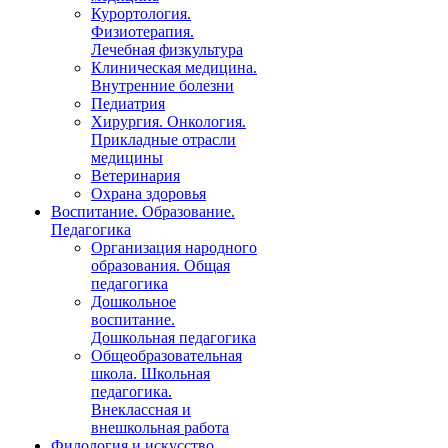
Курортология.
Физиотерапия.
Лечебная физкультура
Клиническая медицина.
Внутренние болезни
Педиатрия
Хирургия. Онкология.
Прикладные отрасли
медицины
Ветеринария
Охрана здоровья
Воспитание. Образование.
Педагогика
Организация народного
образования. Общая
педагогика
Дошкольное
воспитание.
Дошкольная педагогика
Общеобразовательная
школа. Школьная
педагогика.
Внеклассная и
внешкольная работа
Филология и искусство