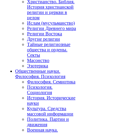
Христианство. Библия.
История христианской
религии и церкви в
целом
Ислам (мусульманство)
Религии Древнего мира
Религии Востока
Другие религии
Тайные религиозные
общества и ордены.
Секты
Масонство
Эзотерика
Общественные науки.
Философия. Психология
Философия. Семиотика
Психология.
Социология
История. Исторические
науки
Культура. Средства
массовой информации
Политика. Партии и
движения
Военная наука.