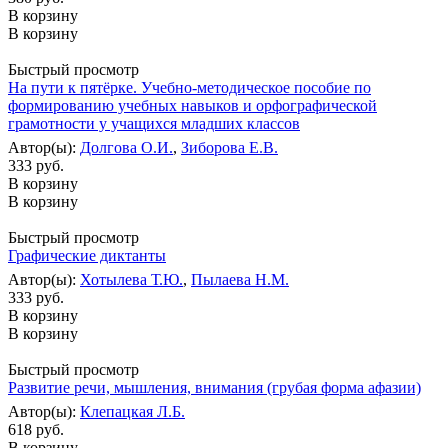
В корзину
В корзину
Быстрый просмотр
На пути к пятёрке. Учебно-методическое пособие по
формированию учебных навыков и орфографической
грамотности у учащихся младших классов
Автор(ы):
Долгова О.И.
,
Зиборова Е.В.
333 руб.
В корзину
В корзину
Быстрый просмотр
Графические диктанты
Автор(ы):
Хотылева Т.Ю.
,
Пылаева Н.М.
333 руб.
В корзину
В корзину
Быстрый просмотр
Развитие речи, мышления, внимания (грубая форма афазии)
Автор(ы):
Клепацкая Л.Б.
618 руб.
В корзину