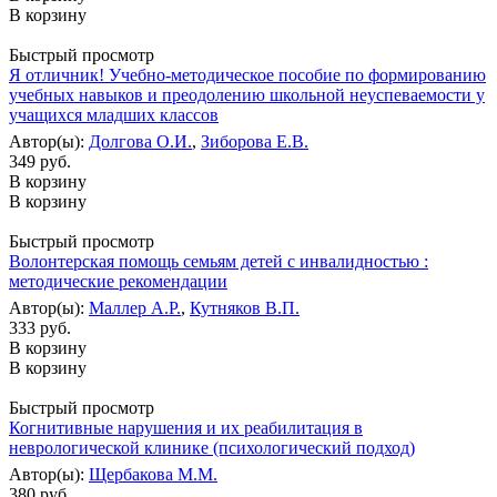
В корзину
Быстрый просмотр
Я отличник! Учебно-методическое пособие по формированию
учебных навыков и преодолению школьной неуспеваемости у
учащихся младших классов
Автор(ы):
Долгова О.И.
,
Зиборова Е.В.
349 руб.
В корзину
В корзину
Быстрый просмотр
Волонтерская помощь семьям детей с инвалидностью :
методические рекомендации
Автор(ы):
Маллер А.Р.
,
Кутняков В.П.
333 руб.
В корзину
В корзину
Быстрый просмотр
Когнитивные нарушения и их реабилитация в
неврологической клинике (психологический подход)
Автор(ы):
Щербакова М.М.
380 руб.