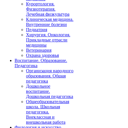
Курортология.
Физиотерапия.
Лечебная физкультура
Клиническая медицина.
Внутренние болезни
Педиатрия
Хирургия. Онкология.
Прикладные отрасли
медицины
Ветеринария
Охрана здоровья
Воспитание. Образование.
Педагогика
Организация народного
образования. Общая
педагогика
Дошкольное
воспитание.
Дошкольная педагогика
Общеобразовательная
школа. Школьная
педагогика.
Внеклассная и
внешкольная работа
Филология и искусство