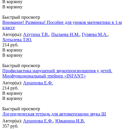
В корзину
В корзину
Быстрый просмотр
Внимание! Разминка! Пособие для уроков математики в 1-м
классе
Автор(ы):
Ахутина Т.В.
,
Пылаева Н.М.
,
Гуляева М.А.
,
Хотылева Т.Ю.
214 руб.
В корзину
В корзину
Быстрый просмотр
Профилактика нарушений звукопроизношения у детей.
Миофункциональный трейнер «INFANT»
Автор(ы):
Архипова Е.Ф.
214 руб.
В корзину
В корзину
Быстрый просмотр
Логопедическая тетрадь для автоматизации звука Ш
Автор(ы):
Архипова Е.Ф.
,
Южанина И.В.
357 руб.