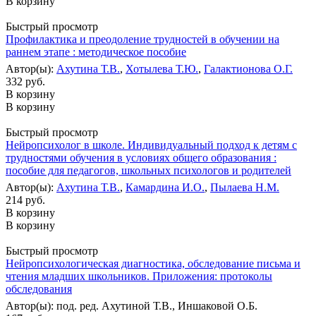
В корзину
Быстрый просмотр
Профилактика и преодоление трудностей в обучении на
раннем этапе : методическое пособие
Автор(ы):
Ахутина Т.В.
,
Хотылева Т.Ю.
,
Галактионова О.Г.
332 руб.
В корзину
В корзину
Быстрый просмотр
Нейропсихолог в школе. Индивидуальный подход к детям с
трудностями обучения в условиях общего образования :
пособие для педагогов, школьных психологов и родителей
Автор(ы):
Ахутина Т.В.
,
Камардина И.О.
,
Пылаева Н.М.
214 руб.
В корзину
В корзину
Быстрый просмотр
Нейропсихологическая диагностика, обследование письма и
чтения младших школьников. Приложения: протоколы
обследования
Автор(ы): под. ред. Ахутиной Т.В., Иншаковой О.Б.