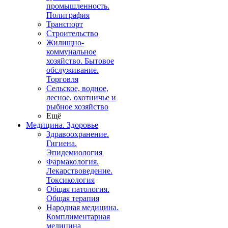
промышленность.
Полиграфия
Транспорт
Строительство
Жилищно-
коммунальное
хозяйство. Бытовое
обслуживание.
Торговля
Сельское, водное,
лесное, охотничье и
рыбное хозяйство
Ещё
Медицина. Здоровье
Здравоохранение.
Гигиена.
Эпидемиология
Фармакология.
Лекарствоведение.
Токсикология
Общая патология.
Общая терапия
Народная медицина.
Комплиментарная
медицина