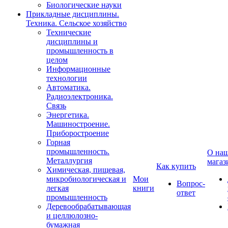
Биологические науки
Прикладные дисциплины.
Техника. Сельское хозяйство
Технические
дисциплины и
промышленность в
целом
Информационные
технологии
Автоматика.
Радиоэлектроника.
Связь
Энергетика.
Машиностроение.
Приборостроение
Горная
промышленность.
О на
Металлургия
магаз
Как купить
Химическая, пищевая,
микробиологическая и
Мои
Вопрос-
легкая
книги
ответ
промышленность
Деревообрабатывающая
и целлюлозно-
бумажная