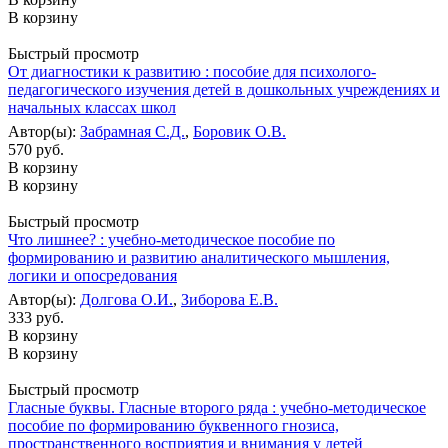
В корзину
Быстрый просмотр
От диагностики к развитию : пособие для психолого-
педагогического изучения детей в дошкольных учреждениях и
начальных классах школ
Автор(ы):
Забрамная С.Д.
,
Боровик О.В.
570 руб.
В корзину
В корзину
Быстрый просмотр
Что лишнее? : учебно-методическое пособие по
формированию и развитию аналитического мышления,
логики и опосредования
Автор(ы):
Долгова О.И.
,
Зиборова Е.В.
333 руб.
В корзину
В корзину
Быстрый просмотр
Гласные буквы. Гласные второго ряда : учебно-методическое
пособие по формированию буквенного гнозиса,
пространственного восприятия и внимания у детей