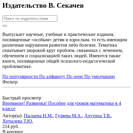
Издательство В. Секачев
Выпускает научные, учебные и практические издания,
посвященные «особым» детям и взрослым, то есть имеющим
различные нарушения развития либо болезни. Тематика
охватывает широкий круг проблем. связанных с лечением,
обучением и социализацией таких людей. Имеются также
книги, посвященные общей психолого-педагогической
проблематике.
По популярности
По алфавиту
По цене
По умолчанию
Фильтр
Быстрый просмотр
Внимание! Разминка! Пособие для уроков математики в 4
классе
Автор(ы):
Пылаева Н.М.
,
Гуляева М.А.
,
Ахутина Т.В.
,
Хотылева Т.Ю.
214 руб.
В корзину