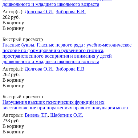
дошкольного и младшего школьного возраста
Автор(ы):
Долгова О.И.
,
Зиборова Е.В.
262 руб.
В корзину
В корзину
Быстрый просмотр
Гласные буквы. Гласные первого ряда : учебно-методическое
пособие по формированию буквенного гнозиса,
пространственного восприятия и внимания у детей
дошкольного и младшего школьного возраста
Автор(ы):
Долгова О.И.
,
Зиборова Е.В.
262 руб.
В корзину
В корзину
Быстрый просмотр
Нарушения высших психических функций и их
восстановление при поражениях правого полушария мозга
Автор(ы):
Визель Т.Г.
,
Шабетник О.И.
238 руб.
В корзину
В корзину