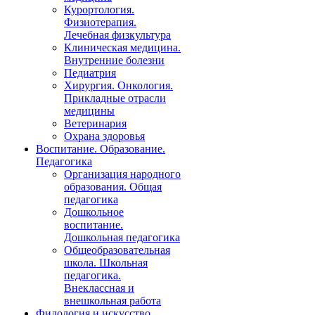
Курортология.
Физиотерапия.
Лечебная физкультура
Клиническая медицина.
Внутренние болезни
Педиатрия
Хирургия. Онкология.
Прикладные отрасли
медицины
Ветеринария
Охрана здоровья
Воспитание. Образование.
Педагогика
Организация народного
образования. Общая
педагогика
Дошкольное
воспитание.
Дошкольная педагогика
Общеобразовательная
школа. Школьная
педагогика.
Внеклассная и
внешкольная работа
Филология и искусство