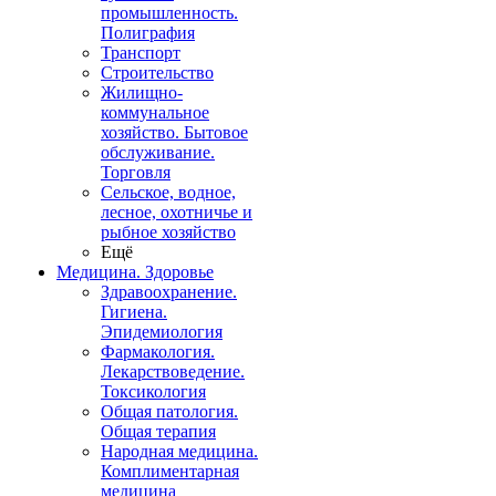
промышленность.
Полиграфия
Транспорт
Строительство
Жилищно-
коммунальное
хозяйство. Бытовое
обслуживание.
Торговля
Сельское, водное,
лесное, охотничье и
рыбное хозяйство
Ещё
Медицина. Здоровье
Здравоохранение.
Гигиена.
Эпидемиология
Фармакология.
Лекарствоведение.
Токсикология
Общая патология.
Общая терапия
Народная медицина.
Комплиментарная
медицина