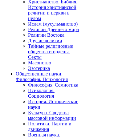
Христианство. Библия.
История христианской
религии и церкви в
целом
Ислам (мусульманство)
Религии Древнего мира
Религии Востока
Другие религии
Тайные религиозные
общества и ордены.
Секты
Масонство
Эзотерика
Общественные науки.
Философия. Психология
Философия. Семиотика
Психология.
Социология
История. Исторические
науки
Культура. Средства
массовой информации
Политика. Партии и
движения
Военная наука.