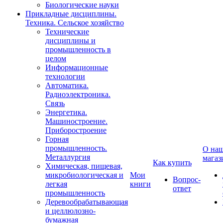
Биологические науки
Прикладные дисциплины.
Техника. Сельское хозяйство
Технические
дисциплины и
промышленность в
целом
Информационные
технологии
Автоматика.
Радиоэлектроника.
Связь
Энергетика.
Машиностроение.
Приборостроение
Горная
промышленность.
О на
Металлургия
магаз
Как купить
Химическая, пищевая,
микробиологическая и
Мои
Вопрос-
легкая
книги
ответ
промышленность
Деревообрабатывающая
и целлюлозно-
бумажная