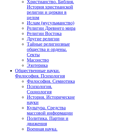
Христианство. Библия.
История христианской
религии и церкви в
целом
Ислам (мусульманство)
Религии Древнего мира
Религии Востока
Другие религии
Тайные религиозные
общества и ордены.
Секты
Масонство
Эзотерика
Общественные науки.
Философия. Психология
Философия. Семиотика
Психология.
Социология
История. Исторические
науки
Культура. Средства
массовой информации
Политика. Партии и
движения
Военная наука.