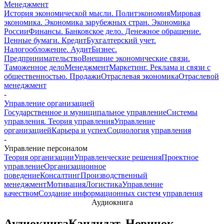
Менеджмент
История экономической мысли. Политэкономия
Мировая
экономика. Экономика зарубежных стран. Экономика
России
Финансы. Банковское дело. Денежное обращение.
Ценные бумаги. Кредит
Бухгалтерский учет.
Налогообложение. Аудит
Бизнес.
Предпринимательство
Внешние экономические связи.
Таможенное дело
Менеджмент
Маркетинг. Реклама и связи с
общественностью. Продажи
Отраслевая экономика
Отраслевой
менеджмент
-
Управление организацией
Государственное и муниципальное управление
Системы
управления. Теория управления
Управление
организацией
Карьера и успех
Социология управления
-
Управление персоналом
Теория организации
Управленческие решения
Проектное
управление
Организационное
поведение
Консалтинг
Производственный
менеджмент
Мотивация
Логистика
Управление
качеством
Создание информационных систем управления
Аудиокнига
Аудиокнига
Кандидат. Новичок.