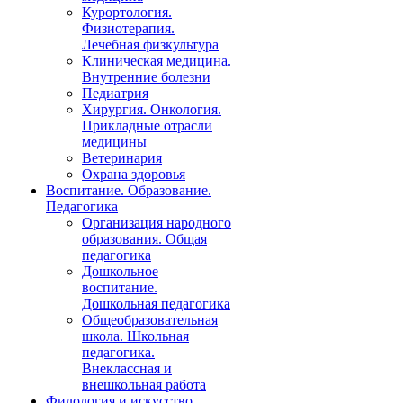
Курортология.
Физиотерапия.
Лечебная физкультура
Клиническая медицина.
Внутренние болезни
Педиатрия
Хирургия. Онкология.
Прикладные отрасли
медицины
Ветеринария
Охрана здоровья
Воспитание. Образование.
Педагогика
Организация народного
образования. Общая
педагогика
Дошкольное
воспитание.
Дошкольная педагогика
Общеобразовательная
школа. Школьная
педагогика.
Внеклассная и
внешкольная работа
Филология и искусство