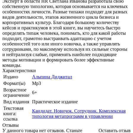
Эксперт в области HR Светлана Иванова разработала свою
собственную типологию, которая основывается на ключевых
особенностях личности. Разные типажи подходят для разных
видов деятельности, этапов жизненного цикла бизнеса и
корпоративных культур. Благодаря большому количеству
кейсов и практикумов в этой книге, вы научитесь быстро
определять типаж человека, понимать, кто для какой работы
подходит, грамотно выстраивать адаптацию с учетом
особенностей того или иного новичка, а также управлять
сотрудниками, по максимуму используя их сильные стороны
и нейтрализуя слабые, применять наиболее подходящие
методы мотивации и формировать более эффективные
команды.
Характеристики
Издано
Альпина Диджитал
Формат(ы)
Mp3
Возрастное
6+
ограничение
Вид издания
Практическое издание
Текстовая
Кандидат. Новичок. Сотрудник. Комплексная
книга:
типология метапрограмм в управлении
ссылка
Отзывы
У данного товара нет отзывов. Станьте
Оставить отзыв