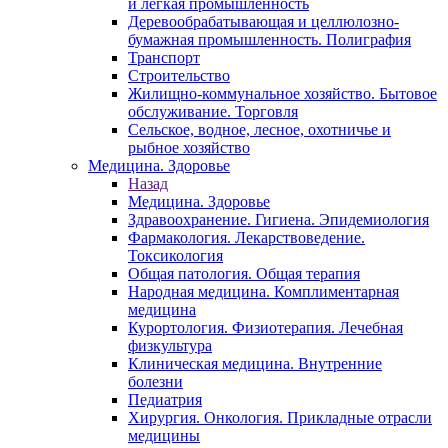
и легкая промышленность
Деревообрабатывающая и целлюлозно-
бумажная промышленность. Полиграфия
Транспорт
Строительство
Жилищно-коммунальное хозяйство. Бытовое
обслуживание. Торговля
Сельское, водное, лесное, охотничье и
рыбное хозяйство
Медицина. Здоровье
Назад
Медицина. Здоровье
Здравоохранение. Гигиена. Эпидемиология
Фармакология. Лекарствоведение.
Токсикология
Общая патология. Общая терапия
Народная медицина. Комплиментарная
медицина
Курортология. Физиотерапия. Лечебная
физкультура
Клиническая медицина. Внутренние
болезни
Педиатрия
Хирургия. Онкология. Прикладные отрасли
медицины