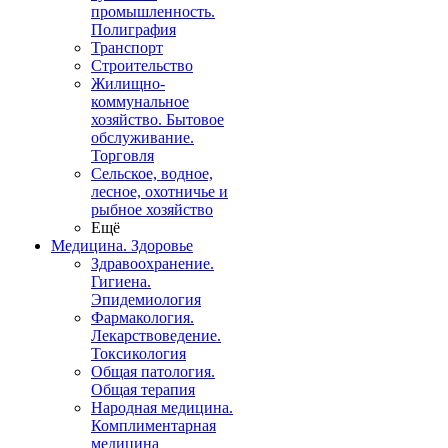
промышленность.
Полиграфия
Транспорт
Строительство
Жилищно-
коммунальное
хозяйство. Бытовое
обслуживание.
Торговля
Сельское, водное,
лесное, охотничье и
рыбное хозяйство
Ещё
Медицина. Здоровье
Здравоохранение.
Гигиена.
Эпидемиология
Фармакология.
Лекарствоведение.
Токсикология
Общая патология.
Общая терапия
Народная медицина.
Комплиментарная
медицина