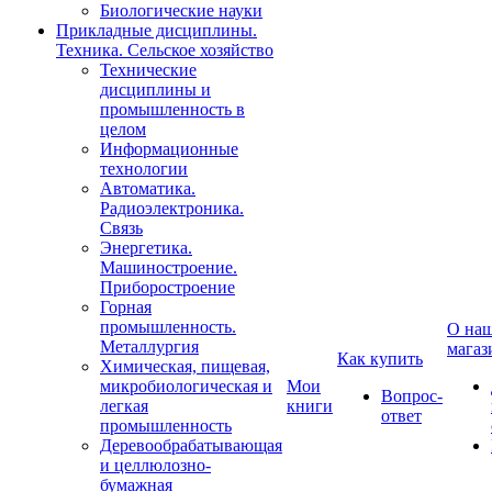
Биологические науки
Прикладные дисциплины.
Техника. Сельское хозяйство
Технические
дисциплины и
промышленность в
целом
Информационные
технологии
Автоматика.
Радиоэлектроника.
Связь
Энергетика.
Машиностроение.
Приборостроение
Горная
промышленность.
О на
Металлургия
магаз
Как купить
Химическая, пищевая,
микробиологическая и
Мои
Вопрос-
легкая
книги
ответ
промышленность
Деревообрабатывающая
и целлюлозно-
бумажная