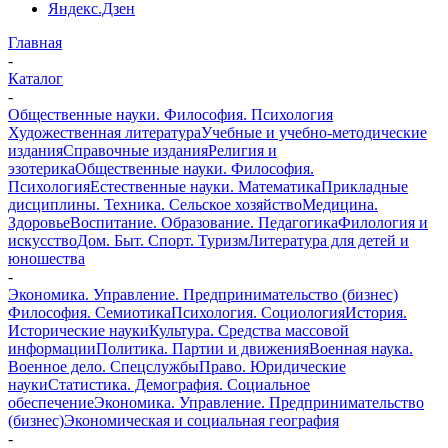
Яндекс.Дзен
Главная
-
Каталог
-
Общественные науки. Философия. Психология
Художественная литература
Учебные и учебно-методические
издания
Справочные издания
Религия и
эзотерика
Общественные науки. Философия.
Психология
Естественные науки. Математика
Прикладные
дисциплины. Техника. Сельское хозяйство
Медицина.
Здоровье
Воспитание. Образование. Педагогика
Филология и
искусство
Дом. Быт. Спорт. Туризм
Литература для детей и
юношества
-
Экономика. Управление. Предпринимательство (бизнес)
Философия. Семиотика
Психология. Социология
История.
Исторические науки
Культура. Средства массовой
информации
Политика. Партии и движения
Военная наука.
Военное дело. Спецслужбы
Право. Юридические
науки
Статистика. Демография. Социальное
обеспечение
Экономика. Управление. Предпринимательство
(бизнес)
Экономическая и социальная география
-