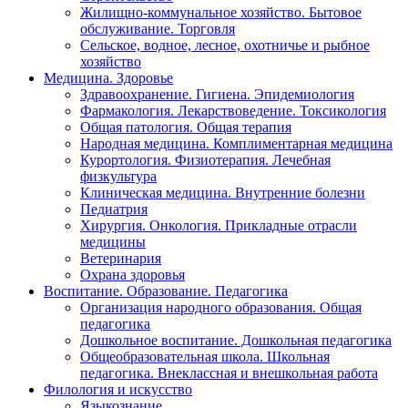
Жилищно-коммунальное хозяйство. Бытовое
обслуживание. Торговля
Сельское, водное, лесное, охотничье и рыбное
хозяйство
Медицина. Здоровье
Здравоохранение. Гигиена. Эпидемиология
Фармакология. Лекарствоведение. Токсикология
Общая патология. Общая терапия
Народная медицина. Комплиментарная медицина
Курортология. Физиотерапия. Лечебная
физкультура
Клиническая медицина. Внутренние болезни
Педиатрия
Хирургия. Онкология. Прикладные отрасли
медицины
Ветеринария
Охрана здоровья
Воспитание. Образование. Педагогика
Организация народного образования. Общая
педагогика
Дошкольное воспитание. Дошкольная педагогика
Общеобразовательная школа. Школьная
педагогика. Внеклассная и внешкольная работа
Филология и искусство
Языкознание