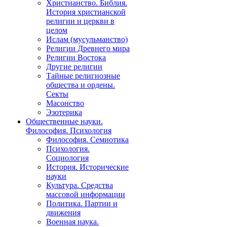
Христианство. Библия.
История христианской
религии и церкви в
целом
Ислам (мусульманство)
Религии Древнего мира
Религии Востока
Другие религии
Тайные религиозные
общества и ордены.
Секты
Масонство
Эзотерика
Общественные науки.
Философия. Психология
Философия. Семиотика
Психология.
Социология
История. Исторические
науки
Культура. Средства
массовой информации
Политика. Партии и
движения
Военная наука.