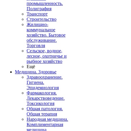
промышленность.
Полиграфия
Транспорт
Строительство
Жилищно-
коммунальное
хозяйство. Бытовое
обслуживание.
Торговля
Сельское, водное,
лесное, охотничье и
рыбное хозяйство
Ещё
Медицина. Здоровье
Здравоохранение.
Гигиена.
Эпидемиология
Фармакология.
Лекарствоведение.
Токсикология
Общая патология.
Общая терапия
Народная медицина.
Комплиментарная
медицина