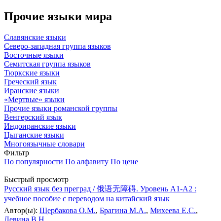
Прочие языки мира
Славянские языки
Северо-западная группа языков
Восточные языки
Семитская группа языков
Тюркские языки
Греческий язык
Иранские языки
«Мертвые» языки
Прочие языки романской группы
Венгерский язык
Индоиранские языки
Цыганские языки
Многоязычные словари
Фильтр
По популярности
По алфавиту
По цене
Быстрый просмотр
Русский язык без преград / 俄语无障碍. Уровень А1-А2 :
учебное пособие с переводом на китайский язык
Автор(ы):
Щербакова О.М.
,
Брагина М.А.
,
Михеева Е.С.
,
Левина В.Н.