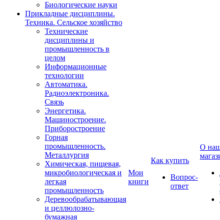
Биологические науки
Прикладные дисциплины.
Техника. Сельское хозяйство
Технические
дисциплины и
промышленность в
целом
Информационные
технологии
Автоматика.
Радиоэлектроника.
Связь
Энергетика.
Машиностроение.
Приборостроение
Горная
промышленность.
О на
Металлургия
магаз
Как купить
Химическая, пищевая,
микробиологическая и
Мои
Вопрос-
легкая
книги
ответ
промышленность
Деревообрабатывающая
и целлюлозно-
бумажная