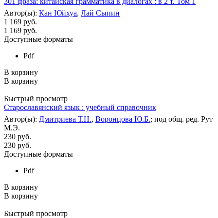
301 фраза: китайская грамматика в диалогах : в 2 т. Том 1
Автор(ы):
Кан Юйхуа
,
Лай Сыпин
1 169 руб.
1 169
руб.
Доступные форматы
Pdf
В корзину
В корзину
Быстрый просмотр
Старославянский язык : учебный справочник
Автор(ы):
Дмитриева Т.Н.
,
Воронцова Ю.Б.
; под общ. ред. Рут
М.Э.
230 руб.
230
руб.
Доступные форматы
Pdf
В корзину
В корзину
Быстрый просмотр