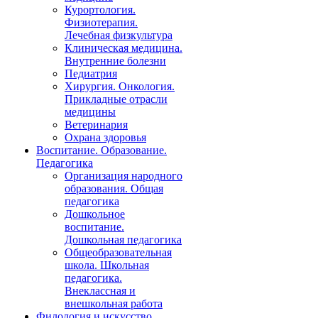
Курортология.
Физиотерапия.
Лечебная физкультура
Клиническая медицина.
Внутренние болезни
Педиатрия
Хирургия. Онкология.
Прикладные отрасли
медицины
Ветеринария
Охрана здоровья
Воспитание. Образование.
Педагогика
Организация народного
образования. Общая
педагогика
Дошкольное
воспитание.
Дошкольная педагогика
Общеобразовательная
школа. Школьная
педагогика.
Внеклассная и
внешкольная работа
Филология и искусство