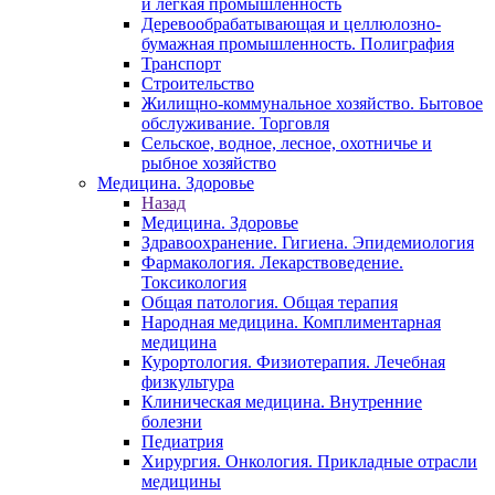
и легкая промышленность
Деревообрабатывающая и целлюлозно-
бумажная промышленность. Полиграфия
Транспорт
Строительство
Жилищно-коммунальное хозяйство. Бытовое
обслуживание. Торговля
Сельское, водное, лесное, охотничье и
рыбное хозяйство
Медицина. Здоровье
Назад
Медицина. Здоровье
Здравоохранение. Гигиена. Эпидемиология
Фармакология. Лекарствоведение.
Токсикология
Общая патология. Общая терапия
Народная медицина. Комплиментарная
медицина
Курортология. Физиотерапия. Лечебная
физкультура
Клиническая медицина. Внутренние
болезни
Педиатрия
Хирургия. Онкология. Прикладные отрасли
медицины