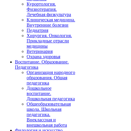
Курортология.
Физиотерапия.
Лечебная физкультура
Клиническая медицина.
Внутренние болезни
Педиатрия
Хирургия. Онкология.
Прикладные отрасли
медицины
Ветеринария
Охрана здоровья
Воспитание. Образование.
Педагогика
Организация народного
образования. Общая
педагогика
Дошкольное
воспитание.
Дошкольная педагогика
Общеобразовательная
школа. Школьная
педагогика.
Внеклассная и
внешкольная работа
Филология и искусство