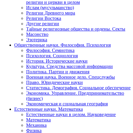
религии и церкви в целом
Ислам (мусульманство)
Религии Древнего мира
Религии Востока
Другие религии
Тайные религиозные общества и ордены. Секты
Масонство
Эзотерика
Общественные науки. Философия. Психология
Философия. Семиотика
Психология. Социология
История. Исторические науки
Культура. Средства массовой информации
Политика. Партии и движения
Военная наука. Военное дело. Спецслужбы
Право. Юридические науки
Статистика. Демография. Социальное обеспечение
Экономика. Управление. Предпринимательство
(бизнес)
Экономическая и социальная география
Естественные науки. Математика
Естественные науки в целом. Науковедение
Математика
Механика
Физика