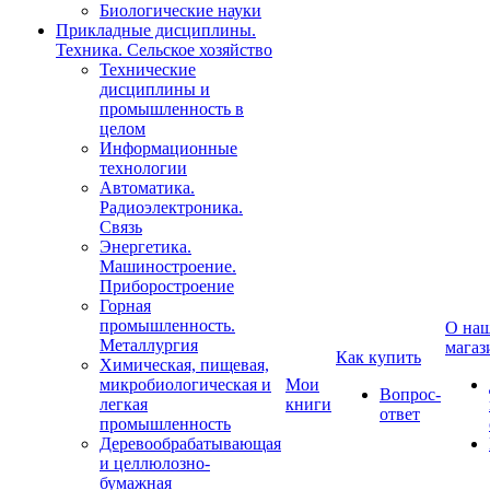
Биологические науки
Прикладные дисциплины.
Техника. Сельское хозяйство
Технические
дисциплины и
промышленность в
целом
Информационные
технологии
Автоматика.
Радиоэлектроника.
Связь
Энергетика.
Машиностроение.
Приборостроение
Горная
промышленность.
О на
Металлургия
магаз
Как купить
Химическая, пищевая,
микробиологическая и
Мои
Вопрос-
легкая
книги
ответ
промышленность
Деревообрабатывающая
и целлюлозно-
бумажная