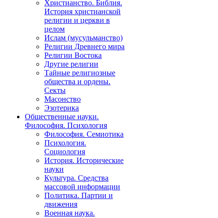
Христианство. Библия.
История христианской
религии и церкви в
целом
Ислам (мусульманство)
Религии Древнего мира
Религии Востока
Другие религии
Тайные религиозные
общества и ордены.
Секты
Масонство
Эзотерика
Общественные науки.
Философия. Психология
Философия. Семиотика
Психология.
Социология
История. Исторические
науки
Культура. Средства
массовой информации
Политика. Партии и
движения
Военная наука.