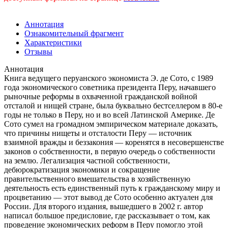
Аннотация
Ознакомительный фрагмент
Характеристики
Отзывы
Аннотация
Книга ведущего перуанского экономиста Э. де Сото, с 1989
года экономического советника президента Перу, начавшего
рыночные реформы в охваченной гражданской войной
отсталой и нищей стране, была буквально бестселлером в 80-е
годы не только в Перу, но и во всей Латинской Америке. Де
Сото сумел на громадном эмпирическом материале доказать,
что причины нищеты и отсталости Перу — источник
взаимной вражды и беззакония — коренятся в несовершенстве
законов о собственности, в первую очередь о собственности
на землю. Легализация частной собственности,
дебюрократизация экономики и сокращение
правительственного вмешательства в хозяйственную
деятельность есть единственный путь к гражданскому миру и
процветанию — этот вывод де Сото особенно актуален для
России. Для второго издания, вышедшего в 2002 г. автор
написал большое предисловие, где рассказывает о том, как
проведение экономических реформ в Перу помогло этой