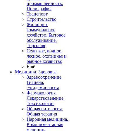
промышленность.
Полиграфия
Транспорт
Строительство
Жилищно-
коммунальное
хозяйство. Бытовое
обслуживание.
Торговля
Сельское, водное,
лесное, охотничье и
рыбное хозяйство
Ещё
Медицина. Здоровье
Здравоохранение.
Гигиена.
Эпидемиология
Фармакология.
Лекарствоведение.
Токсикология
Общая патология.
Общая терапия
Народная медицина.
Комплиментарная
медицина