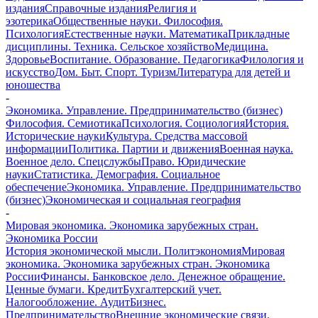
издания
Справочные издания
Религия и
эзотерика
Общественные науки. Философия.
Психология
Естественные науки. Математика
Прикладные
дисциплины. Техника. Сельское хозяйство
Медицина.
Здоровье
Воспитание. Образование. Педагогика
Филология и
искусство
Дом. Быт. Спорт. Туризм
Литература для детей и
юношества
-
Экономика. Управление. Предпринимательство (бизнес)
Философия. Семиотика
Психология. Социология
История.
Исторические науки
Культура. Средства массовой
информации
Политика. Партии и движения
Военная наука.
Военное дело. Спецслужбы
Право. Юридические
науки
Статистика. Демография. Социальное
обеспечение
Экономика. Управление. Предпринимательство
(бизнес)
Экономическая и социальная география
-
Мировая экономика. Экономика зарубежных стран.
Экономика России
История экономической мысли. Политэкономия
Мировая
экономика. Экономика зарубежных стран. Экономика
России
Финансы. Банковское дело. Денежное обращение.
Ценные бумаги. Кредит
Бухгалтерский учет.
Налогообложение. Аудит
Бизнес.
Предпринимательство
Внешние экономические связи.