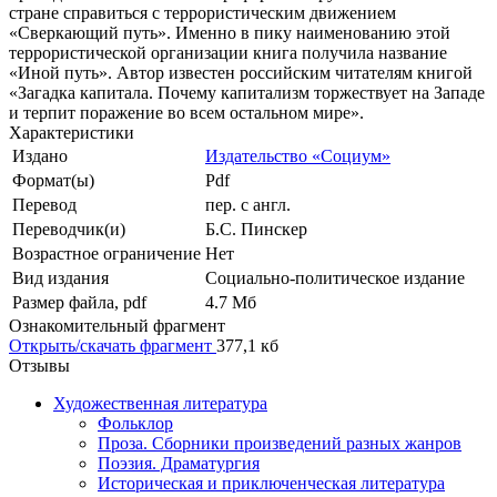
стране справиться с террористическим движением
«Сверкающий путь». Именно в пику наименованию этой
террористической организации книга получила название
«Иной путь». Автор известен российским читателям книгой
«Загадка капитала. Почему капитализм торжествует на Западе
и терпит поражение во всем остальном мире».
Характеристики
Издано
Издательство «Социум»
Формат(ы)
Pdf
Перевод
пер. с англ.
Переводчик(и)
Б.С. Пинскер
Возрастное ограничение
Нет
Вид издания
Социально-политическое издание
Размер файла, pdf
4.7 Mб
Ознакомительный фрагмент
Открыть/скачать фрагмент
377,1 кб
Отзывы
Художественная литература
Фольклор
Проза. Сборники произведений разных жанров
Поэзия. Драматургия
Историческая и приключенческая литература