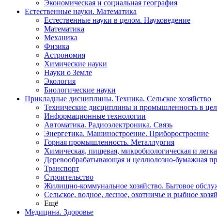
Экономическая и социальная география
Естественные науки. Математика
Естественные науки в целом. Науковедение
Математика
Механика
Физика
Астрономия
Химические науки
Науки о Земле
Экология
Биологические науки
Прикладные дисциплины. Техника. Сельское хозяйство
Технические дисциплины и промышленность в це
Информационные технологии
Автоматика. Радиоэлектроника. Связь
Энергетика. Машиностроение. Приборостроение
Горная промышленность. Металлургия
Химическая, пищевая, микробиологическая и легк
Деревообрабатывающая и целлюлозно-бумажная п
Транспорт
Строительство
Жилищно-коммунальное хозяйство. Бытовое обслу
Сельское, водное, лесное, охотничье и рыбное хозя
Ещё
Медицина. Здоровье