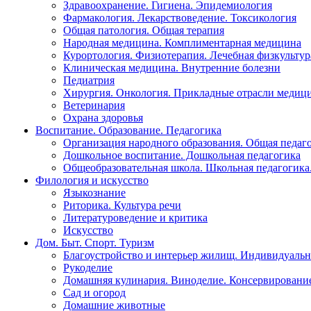
Здравоохранение. Гигиена. Эпидемиология
Фармакология. Лекарствоведение. Токсикология
Общая патология. Общая терапия
Народная медицина. Комплиментарная медицина
Курортология. Физиотерапия. Лечебная физкультур
Клиническая медицина. Внутренние болезни
Педиатрия
Хирургия. Онкология. Прикладные отрасли медиц
Ветеринария
Охрана здоровья
Воспитание. Образование. Педагогика
Организация народного образования. Общая педаг
Дошкольное воспитание. Дошкольная педагогика
Общеобразовательная школа. Школьная педагогика.
Филология и искусство
Языкознание
Риторика. Культура речи
Литературоведение и критика
Искусство
Дом. Быт. Спорт. Туризм
Благоустройство и интерьер жилищ. Индивидуально
Рукоделие
Домашняя кулинария. Виноделие. Консервировани
Сад и огород
Домашние животные