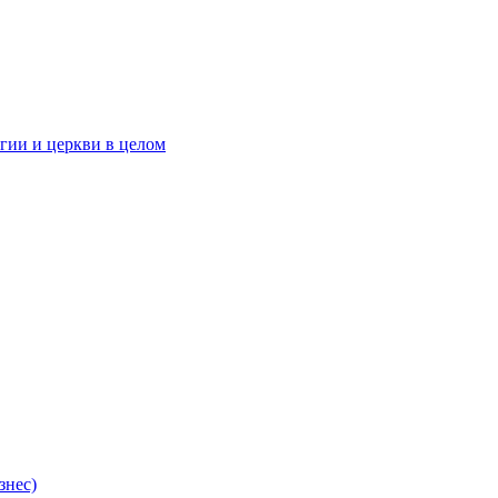
гии и церкви в целом
знес)