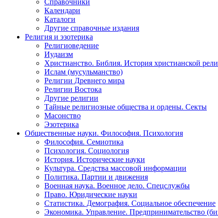
Справочники
Календари
Каталоги
Другие справочные издания
Религия и эзотерика
Религиоведение
Иудаизм
Христианство. Библия. История христианской рели
Ислам (мусульманство)
Религии Древнего мира
Религии Востока
Другие религии
Тайные религиозные общества и ордены. Секты
Масонство
Эзотерика
Общественные науки. Философия. Психология
Философия. Семиотика
Психология. Социология
История. Исторические науки
Культура. Средства массовой информации
Политика. Партии и движения
Военная наука. Военное дело. Спецслужбы
Право. Юридические науки
Статистика. Демография. Социальное обеспечение
Экономика. Управление. Предпринимательство (би