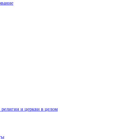
ование
 религии и церкви в целом
ты