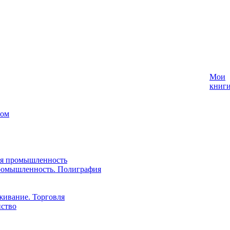
Мои
книг
лом
ая промышленность
ромышленность. Полиграфия
живание. Торговля
йство