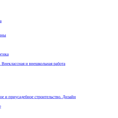
а
ины
огика
 Внеклассная и внешкольная работа
е и приусадебное строительство. Дизайн
е