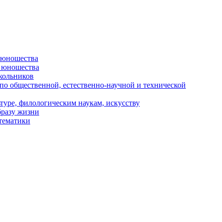
и юношества
и юношества
кольников
 по общественной, естественно-научной и технической
туре, филологическим наукам, искусству
бразу жизни
 тематики