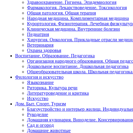
Здравоохранение. Гигиена. Эпидемиология
Фармакология. Лекарствоведение. Токсикология
Общая патология. Общая терапия
Народная медицина. Комплиментарная медицина
Курортология. Физиотерапия. Лечебная физкультур
Клиническая медицина. Внутренние болезни
Педиатрия
Хирургия. Онкология. Прикладные отрасли медиц
Ветеринария
Охрана здоровья
Воспитание. Образование. Педагогика
Организация народного образования. Общая педаг
Дошкольное воспитание. Дошкольная педагогика
Общеобразовательная школа. Школьная педагогика.
Филология и искусство
Языкознание
Риторика. Культура речи
Литературоведение и критика
Искусство
Дом. Быт. Спорт. Туризм
Благоустройство и интерьер жилищ. Индивидуально
Рукоделие
Домашняя кулинария. Виноделие. Консервировани
Сад и огород
Домашние животные