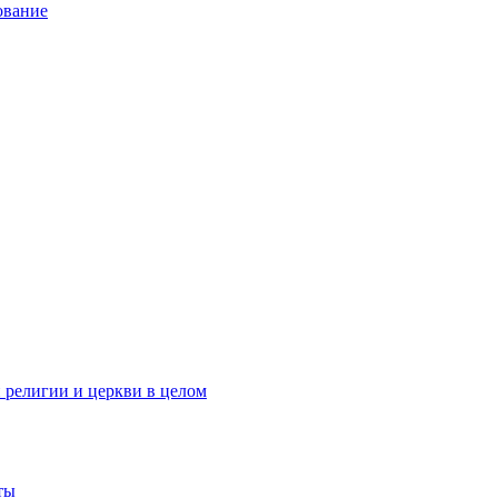
ование
 религии и церкви в целом
ты