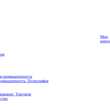
Мои
книг
лом
ая промышленность
ромышленность. Полиграфия
живание. Торговля
йство