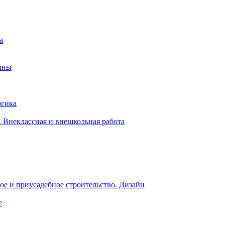
а
ины
огика
 Внеклассная и внешкольная работа
е и приусадебное строительство. Дизайн
е