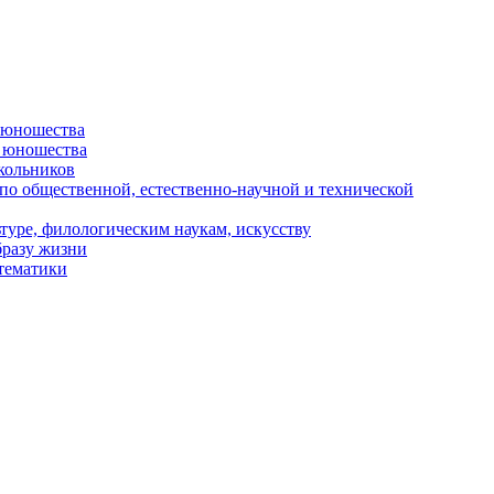
и юношества
и юношества
кольников
 по общественной, естественно-научной и технической
туре, филологическим наукам, искусству
бразу жизни
 тематики