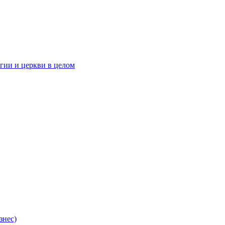
гии и церкви в целом
знес)