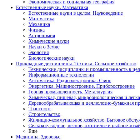
Экономическая и социальная география
Естественные науки. Математика
Естественные науки в целом. Науковедение
Математика
Механика
Физика
Астрономия
Химические науки
Науки о Земле
Экология
Биологические науки
Прикладные дисциплины. Техника. Сельское хозяйство
Технические дисциплины и промышленность в це
Информационные технологии
Автоматика. Радиоэлектроника. Связь
Энергетика. Машиностроение. Приборостроение
Горная промышленность. Металлургия
Химическая, пищевая, микробиологическая и легк
Деревообрабатывающая и целлюлозно-бумажная п
Транспорт
Строительство
Жилищно-коммунальное хозяйство. Бытовое обслу
Сельское, водное, лесное, охотничье и рыбное хозя
Ещё
Медицина. Здоровье