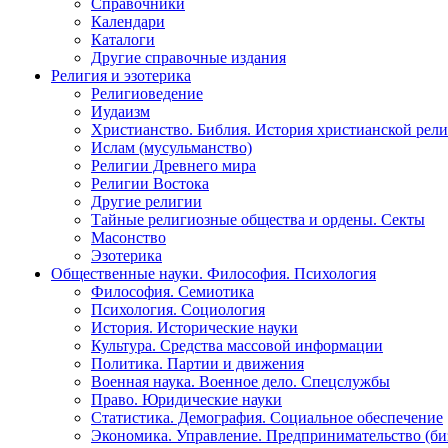
Справочники
Календари
Каталоги
Другие справочные издания
Религия и эзотерика
Религиоведение
Иудаизм
Христианство. Библия. История христианской рели
Ислам (мусульманство)
Религии Древнего мира
Религии Востока
Другие религии
Тайные религиозные общества и ордены. Секты
Масонство
Эзотерика
Общественные науки. Философия. Психология
Философия. Семиотика
Психология. Социология
История. Исторические науки
Культура. Средства массовой информации
Политика. Партии и движения
Военная наука. Военное дело. Спецслужбы
Право. Юридические науки
Статистика. Демография. Социальное обеспечение
Экономика. Управление. Предпринимательство (би