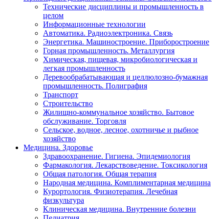
Технические дисциплины и промышленность в
целом
Информационные технологии
Автоматика. Радиоэлектроника. Связь
Энергетика. Машиностроение. Приборостроение
Горная промышленность. Металлургия
Химическая, пищевая, микробиологическая и
легкая промышленность
Деревообрабатывающая и целлюлозно-бумажная
промышленность. Полиграфия
Транспорт
Строительство
Жилищно-коммунальное хозяйство. Бытовое
обслуживание. Торговля
Сельское, водное, лесное, охотничье и рыбное
хозяйство
Медицина. Здоровье
Здравоохранение. Гигиена. Эпидемиология
Фармакология. Лекарствоведение. Токсикология
Общая патология. Общая терапия
Народная медицина. Комплиментарная медицина
Курортология. Физиотерапия. Лечебная
физкультура
Клиническая медицина. Внутренние болезни
Педиатрия