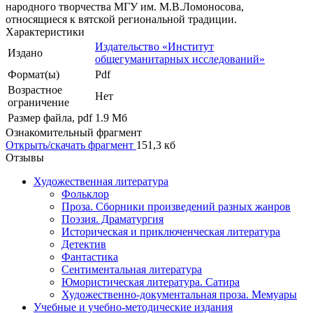
народного творчества МГУ им. М.В.Ломоносова,
относящиеся к вятской региональной традиции.
Характеристики
Издательство «Институт
Издано
общегуманитарных исследований»
Формат(ы)
Pdf
Возрастное
Нет
ограничение
Размер файла, pdf
1.9 Mб
Ознакомительный фрагмент
Открыть/скачать фрагмент
151,3 кб
Отзывы
Художественная литература
Фольклор
Проза. Сборники произведений разных жанров
Поэзия. Драматургия
Историческая и приключенческая литература
Детектив
Фантастика
Сентиментальная литература
Юмористическая литература. Сатира
Художественно-документальная проза. Мемуары
Учебные и учебно-методические издания