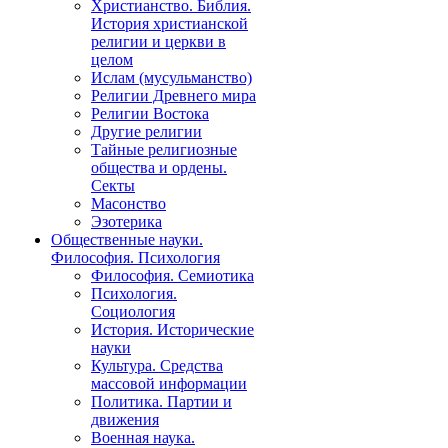
Христианство. Библия.
История христианской
религии и церкви в
целом
Ислам (мусульманство)
Религии Древнего мира
Религии Востока
Другие религии
Тайные религиозные
общества и ордены.
Секты
Масонство
Эзотерика
Общественные науки.
Философия. Психология
Философия. Семиотика
Психология.
Социология
История. Исторические
науки
Культура. Средства
массовой информации
Политика. Партии и
движения
Военная наука.