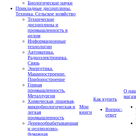
Биологические науки
Прикладные дисциплины.
Техника. Сельское хозяйство
Технические
дисциплины и
промышленность в
целом
Информационные
технологии
Автоматика.
Радиоэлектроника.
Связь
Энергетика.
Машиностроение.
Приборостроение
Горная
промышленность.
О на
Металлургия
магаз
Как купить
Химическая, пищевая,
микробиологическая и
Мои
Вопрос-
легкая
книги
ответ
промышленность
Деревообрабатывающая
и целлюлозно-
бумажная