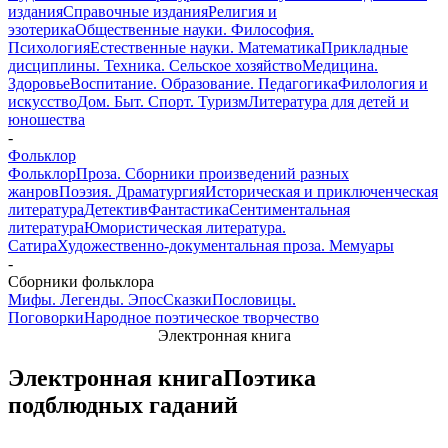
издания
Справочные издания
Религия и
эзотерика
Общественные науки. Философия.
Психология
Естественные науки. Математика
Прикладные
дисциплины. Техника. Сельское хозяйство
Медицина.
Здоровье
Воспитание. Образование. Педагогика
Филология и
искусство
Дом. Быт. Спорт. Туризм
Литература для детей и
юношества
-
Фольклор
Фольклор
Проза. Сборники произведений разных
жанров
Поэзия. Драматургия
Историческая и приключенческая
литература
Детектив
Фантастика
Сентиментальная
литература
Юмористическая литература.
Сатира
Художественно-документальная проза. Мемуары
-
Сборники фольклора
Мифы. Легенды. Эпос
Сказки
Пословицы.
Поговорки
Народное поэтическое творчество
Электронная книга
Электронная книга
Поэтика
подблюдных гаданий