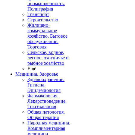
промышленность.
Полиграфия
Транспорт
Строительство
Жилищно-
коммунальное
хозяйство. Бытовое
обслуживание.
Торговля
Сельское, водное,
лесное, охотничье и
рыбное хозяйство
Ещё
Медицина. Здоровье
Здравоохранение.
Гигиена.
Эпидемиология
Фармакология.
Лекарствоведение.
Токсикология
Общая патология.
Общая терапия
Народная медицина.
Комплиментарная
медицина