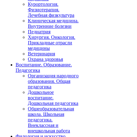
Курортология.
Физиотерапия.
Лечебная физкультура
Клиническая медицина.
Внутренние болезни
Педиатрия
Хирургия. Онкология.
Прикладные отрасли
медицины
Ветеринария
Охрана здоровья
Воспитание. Образование.
Педагогика
Организация народного
образования. Общая
педагогика
Дошкольное
воспитание.
Дошкольная педагогика
Общеобразовательная
школа. Школьная
педагогика.
Внеклассная и
внешкольная работа
Филология и искусство