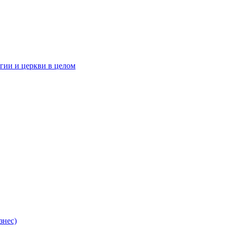
гии и церкви в целом
знес)