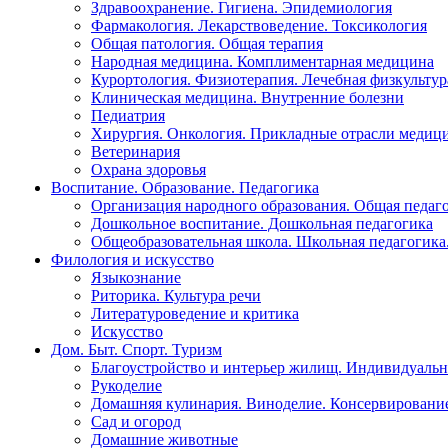
Здравоохранение. Гигиена. Эпидемиология
Фармакология. Лекарствоведение. Токсикология
Общая патология. Общая терапия
Народная медицина. Комплиментарная медицина
Курортология. Физиотерапия. Лечебная физкультур
Клиническая медицина. Внутренние болезни
Педиатрия
Хирургия. Онкология. Прикладные отрасли медиц
Ветеринария
Охрана здоровья
Воспитание. Образование. Педагогика
Организация народного образования. Общая педаг
Дошкольное воспитание. Дошкольная педагогика
Общеобразовательная школа. Школьная педагогика.
Филология и искусство
Языкознание
Риторика. Культура речи
Литературоведение и критика
Искусство
Дом. Быт. Спорт. Туризм
Благоустройство и интерьер жилищ. Индивидуально
Рукоделие
Домашняя кулинария. Виноделие. Консервировани
Сад и огород
Домашние животные