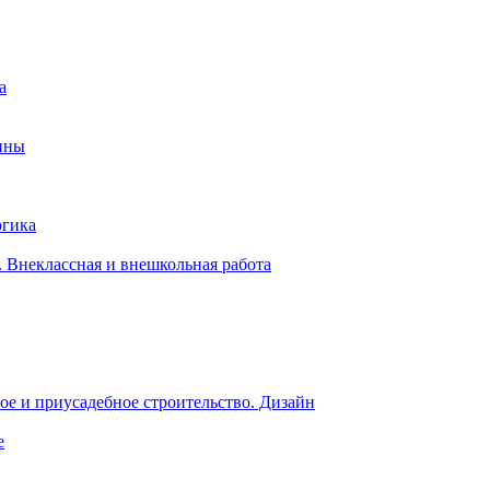
а
ины
огика
 Внеклассная и внешкольная работа
е и приусадебное строительство. Дизайн
е