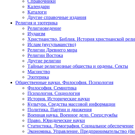
Справочники
Календари
Каталоги
Другие справочные издания
Религия и эзотерика
Религиоведение
Иудаизм
Христианство. Библия. История христианской рели
Ислам (мусульманство)
Религии Древнего мира
Религии Востока
Другие религии
Тайные религиозные общества и ордены. Секты
Масонство
Эзотерика
Общественные науки. Философия. Психология
Философия. Семиотика
Психология. Социология
История. Исторические науки
Культура. Средства массовой информации
Политика. Партии и движения
Военная наука. Военное дело. Спецслужбы
Право. Юридические науки
Статистика. Демография. Социальное обеспечение
Экономика. Управление. Предпринимательство (би