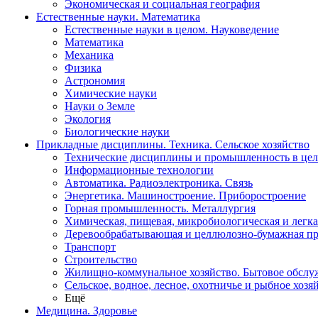
Экономическая и социальная география
Естественные науки. Математика
Естественные науки в целом. Науковедение
Математика
Механика
Физика
Астрономия
Химические науки
Науки о Земле
Экология
Биологические науки
Прикладные дисциплины. Техника. Сельское хозяйство
Технические дисциплины и промышленность в це
Информационные технологии
Автоматика. Радиоэлектроника. Связь
Энергетика. Машиностроение. Приборостроение
Горная промышленность. Металлургия
Химическая, пищевая, микробиологическая и легк
Деревообрабатывающая и целлюлозно-бумажная п
Транспорт
Строительство
Жилищно-коммунальное хозяйство. Бытовое обслу
Сельское, водное, лесное, охотничье и рыбное хозя
Ещё
Медицина. Здоровье