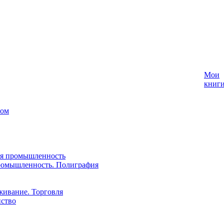
Мои
книг
лом
ая промышленность
ромышленность. Полиграфия
живание. Торговля
йство