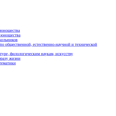
и юношества
и юношества
кольников
 по общественной, естественно-научной и технической
туре, филологическим наукам, искусству
бразу жизни
 тематики