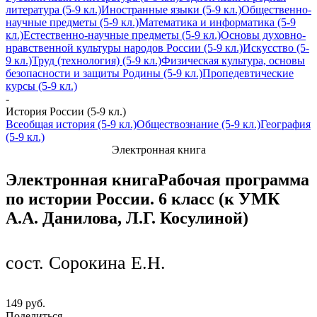
литература (5-9 кл.)
Иностранные языки (5-9 кл.)
Общественно-
научные предметы (5-9 кл.)
Математика и информатика (5-9
кл.)
Естественно-научные предметы (5-9 кл.)
Основы духовно-
нравственной культуры народов России (5-9 кл.)
Искусство (5-
9 кл.)
Труд (технология) (5-9 кл.)
Физическая культура, основы
безопасности и защиты Родины (5-9 кл.)
Пропедевтические
курсы (5-9 кл.)
-
История России (5-9 кл.)
Всеобщая история (5-9 кл.)
Обществознание (5-9 кл.)
География
(5-9 кл.)
Электронная книга
Электронная книга
Рабочая программа
по истории России. 6 класс (к УМК
А.А. Данилова, Л.Г. Косулиной)
сост. Сорокина Е.Н.
149 руб.
Поделиться