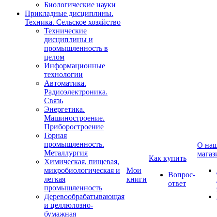
Биологические науки
Прикладные дисциплины.
Техника. Сельское хозяйство
Технические
дисциплины и
промышленность в
целом
Информационные
технологии
Автоматика.
Радиоэлектроника.
Связь
Энергетика.
Машиностроение.
Приборостроение
Горная
промышленность.
О на
Металлургия
магаз
Как купить
Химическая, пищевая,
микробиологическая и
Мои
Вопрос-
легкая
книги
ответ
промышленность
Деревообрабатывающая
и целлюлозно-
бумажная