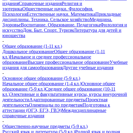
издания
Справочные издания
Религия и
эзотерика
Общественные науки. Философия.
Психология
Естественные науки. Математика
Прикладные
дисциплины. Техника. Сельское хозяйство
Медицина.
Здоровье
Воспитание. Образование. Педагогика
Филология и
искусство
Дом. Быт. Спорт. Туризм
Литература для детей и
юношества
-
Общее образование (1-11 кл.)
Дошкольное образование
Общее образование (1-11
кл.)
Начальное и среднее профессиональное
образование
Высшее профессиональное образование
Учебные
издания для самообразования
Другие учебные издания
-
Основное общее образование (5-9 кл.)
Начальное общее образование (1-4 кл.)
Основное общее
образование (5-9 кл.)
Среднее общее образование (10-11
кл.)
Элективные и факультативные курсы, курсы внеурочной
деятельности
Адаптированные предметы
Проектная
деятельность
Олимпиады по предметам
Подготовка к
аттестации (ОГЭ, ЕГЭ, ГВЭ)
Междисциплинарные
справочные издания
-
Общественно-научные предметы (5-9 кл.)
Русский язык и литература (5-9 кл.)
Родной язык и родная