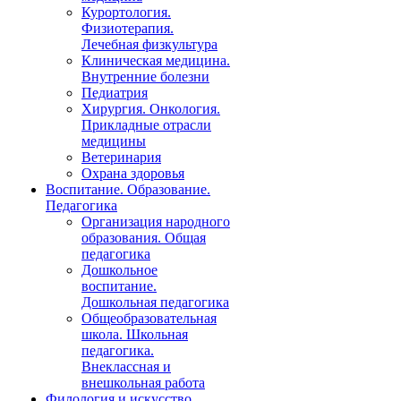
Курортология.
Физиотерапия.
Лечебная физкультура
Клиническая медицина.
Внутренние болезни
Педиатрия
Хирургия. Онкология.
Прикладные отрасли
медицины
Ветеринария
Охрана здоровья
Воспитание. Образование.
Педагогика
Организация народного
образования. Общая
педагогика
Дошкольное
воспитание.
Дошкольная педагогика
Общеобразовательная
школа. Школьная
педагогика.
Внеклассная и
внешкольная работа
Филология и искусство