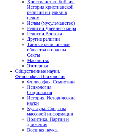
Христианство. Библия.
История христианской
религии и церкви в
целом
Ислам (мусульманство)
Религии Древнего мира
Религии Востока
Другие религии
Тайные религиозные
общества и ордены.
Секты
Масонство
Эзотерика
Общественные науки.
Философия. Психология
Философия. Семиотика
Психология.
Социология
История. Исторические
науки
Культура. Средства
массовой информации
Политика. Партии и
движения
Военная наука.