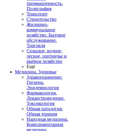
промышленность.
Полиграфия
Транспорт
Строительство
Жилищно-
коммунальное
хозяйство. Бытовое
обслуживание.
Торговля
Сельское, водное,
лесное, охотничье и
рыбное хозяйство
Ещё
Медицина. Здоровье
Здравоохранение.
Гигиена.
Эпидемиология
Фармакология.
Лекарствоведение.
Токсикология
Общая патология.
Общая терапия
Народная медицина.
Комплиментарная
медицина