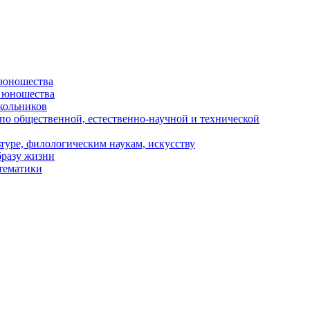
и юношества
и юношества
кольников
 по общественной, естественно-научной и технической
туре, филологическим наукам, искусству
бразу жизни
 тематики