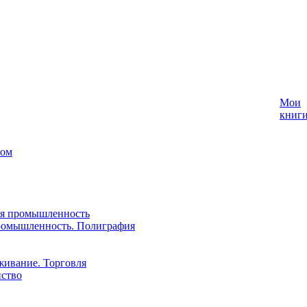
Мои
книг
лом
ая промышленность
ромышленность. Полиграфия
живание. Торговля
йство