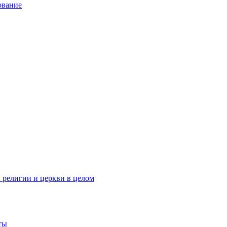
ование
 религии и церкви в целом
ты