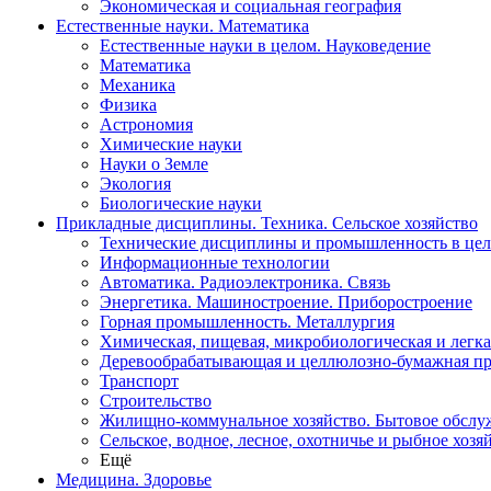
Экономическая и социальная география
Естественные науки. Математика
Естественные науки в целом. Науковедение
Математика
Механика
Физика
Астрономия
Химические науки
Науки о Земле
Экология
Биологические науки
Прикладные дисциплины. Техника. Сельское хозяйство
Технические дисциплины и промышленность в це
Информационные технологии
Автоматика. Радиоэлектроника. Связь
Энергетика. Машиностроение. Приборостроение
Горная промышленность. Металлургия
Химическая, пищевая, микробиологическая и легк
Деревообрабатывающая и целлюлозно-бумажная п
Транспорт
Строительство
Жилищно-коммунальное хозяйство. Бытовое обслу
Сельское, водное, лесное, охотничье и рыбное хозя
Ещё
Медицина. Здоровье