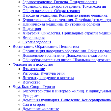
Здравоохранение. Гигиена. Эпидемиология
Фармакология. Лекарствоведение. Токсикология
Общая патология. Общая терапия
Народная медицина. Комплиментарная медицина
Курортология. Физиотерапия. Лечебная физкультур
Клиническая медицина. Внутренние болезни
Педиатрия
Хирургия. Онкология. Прикладные отрасли медиц
Ветеринария
Охрана здоровья
Воспитание. Образование. Педагогика
Организация народного образования. Общая педаг
Дошкольное воспитание. Дошкольная педагогика
Общеобразовательная школа. Школьная педагогика.
Филология и искусство
Языкознание
Риторика. Культура речи
Литературоведение и критика
Искусство
Дом. Быт. Спорт. Туризм
Благоустройство и интерьер жилищ. Индивидуально
Рукоделие
Домашняя кулинария. Виноделие. Консервировани
Сад и огород
Домашние животные