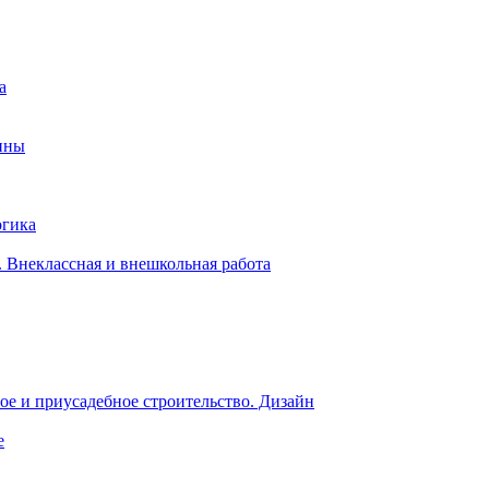
а
ины
огика
 Внеклассная и внешкольная работа
е и приусадебное строительство. Дизайн
е