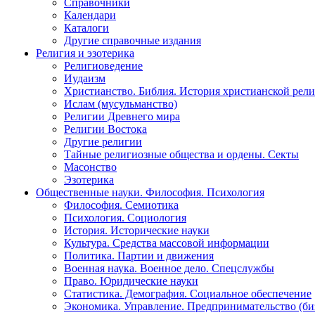
Справочники
Календари
Каталоги
Другие справочные издания
Религия и эзотерика
Религиоведение
Иудаизм
Христианство. Библия. История христианской рели
Ислам (мусульманство)
Религии Древнего мира
Религии Востока
Другие религии
Тайные религиозные общества и ордены. Секты
Масонство
Эзотерика
Общественные науки. Философия. Психология
Философия. Семиотика
Психология. Социология
История. Исторические науки
Культура. Средства массовой информации
Политика. Партии и движения
Военная наука. Военное дело. Спецслужбы
Право. Юридические науки
Статистика. Демография. Социальное обеспечение
Экономика. Управление. Предпринимательство (би