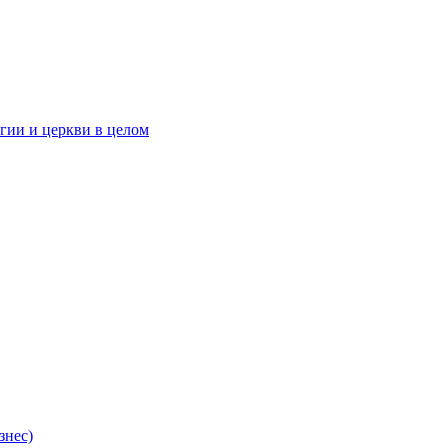
гии и церкви в целом
знес)