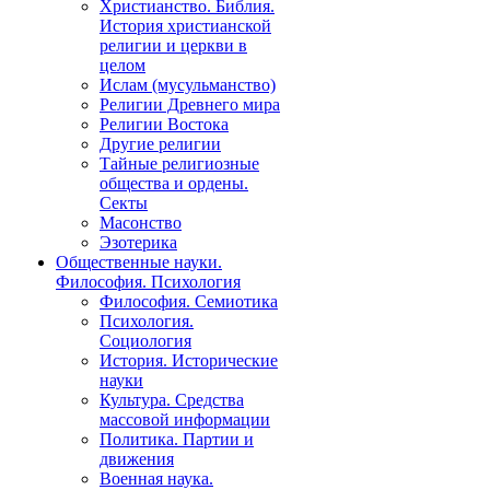
Христианство. Библия.
История христианской
религии и церкви в
целом
Ислам (мусульманство)
Религии Древнего мира
Религии Востока
Другие религии
Тайные религиозные
общества и ордены.
Секты
Масонство
Эзотерика
Общественные науки.
Философия. Психология
Философия. Семиотика
Психология.
Социология
История. Исторические
науки
Культура. Средства
массовой информации
Политика. Партии и
движения
Военная наука.