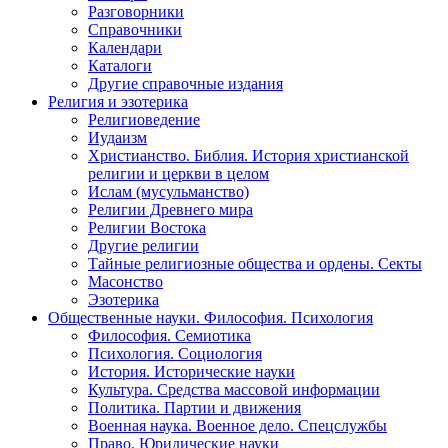
Разговорники
Справочники
Календари
Каталоги
Другие справочные издания
Религия и эзотерика
Религиоведение
Иудаизм
Христианство. Библия. История христианской
религии и церкви в целом
Ислам (мусульманство)
Религии Древнего мира
Религии Востока
Другие религии
Тайные религиозные общества и ордены. Секты
Масонство
Эзотерика
Общественные науки. Философия. Психология
Философия. Семиотика
Психология. Социология
История. Исторические науки
Культура. Средства массовой информации
Политика. Партии и движения
Военная наука. Военное дело. Спецслужбы
Право. Юридические науки