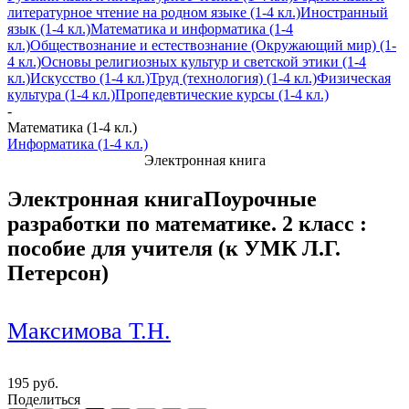
литературное чтение на родном языке (1-4 кл.)
Иностранный
язык (1-4 кл.)
Математика и информатика (1-4
кл.)
Обществознание и естествознание (Окружающий мир) (1-
4 кл.)
Основы религиозных культур и светской этики (1-4
кл.)
Искусство (1-4 кл.)
Труд (технология) (1-4 кл.)
Физическая
культура (1-4 кл.)
Пропедевтические курсы (1-4 кл.)
-
Математика (1-4 кл.)
Информатика (1-4 кл.)
Электронная книга
Электронная книга
Поурочные
разработки по математике. 2 класс :
пособие для учителя (к УМК Л.Г.
Петерсон)
Максимова Т.Н.
195 руб.
Поделиться