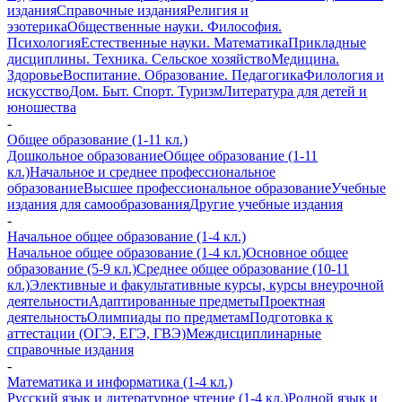
издания
Справочные издания
Религия и
эзотерика
Общественные науки. Философия.
Психология
Естественные науки. Математика
Прикладные
дисциплины. Техника. Сельское хозяйство
Медицина.
Здоровье
Воспитание. Образование. Педагогика
Филология и
искусство
Дом. Быт. Спорт. Туризм
Литература для детей и
юношества
-
Общее образование (1-11 кл.)
Дошкольное образование
Общее образование (1-11
кл.)
Начальное и среднее профессиональное
образование
Высшее профессиональное образование
Учебные
издания для самообразования
Другие учебные издания
-
Начальное общее образование (1-4 кл.)
Начальное общее образование (1-4 кл.)
Основное общее
образование (5-9 кл.)
Среднее общее образование (10-11
кл.)
Элективные и факультативные курсы, курсы внеурочной
деятельности
Адаптированные предметы
Проектная
деятельность
Олимпиады по предметам
Подготовка к
аттестации (ОГЭ, ЕГЭ, ГВЭ)
Междисциплинарные
справочные издания
-
Математика и информатика (1-4 кл.)
Русский язык и литературное чтение (1-4 кл.)
Родной язык и