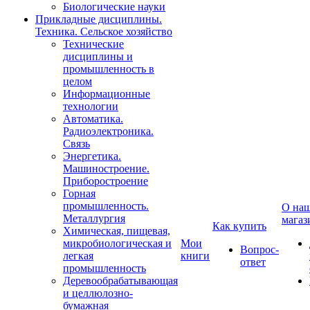
Биологические науки
Прикладные дисциплины.
Техника. Сельское хозяйство
Технические
дисциплины и
промышленность в
целом
Информационные
технологии
Автоматика.
Радиоэлектроника.
Связь
Энергетика.
Машиностроение.
Приборостроение
Горная
промышленность.
О на
Металлургия
магаз
Как купить
Химическая, пищевая,
микробиологическая и
Мои
Вопрос-
легкая
книги
ответ
промышленность
Деревообрабатывающая
и целлюлозно-
бумажная