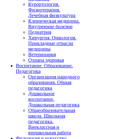
Курортология.
Физиотерапия.
Лечебная физкультура
Клиническая медицина.
Внутренние болезни
Педиатрия
Хирургия. Онкология.
Прикладные отрасли
медицины
Ветеринария
Охрана здоровья
Воспитание. Образование.
Педагогика
Организация народного
образования. Общая
педагогика
Дошкольное
воспитание.
Дошкольная педагогика
Общеобразовательная
школа. Школьная
педагогика.
Внеклассная и
внешкольная работа
Филология и искусство