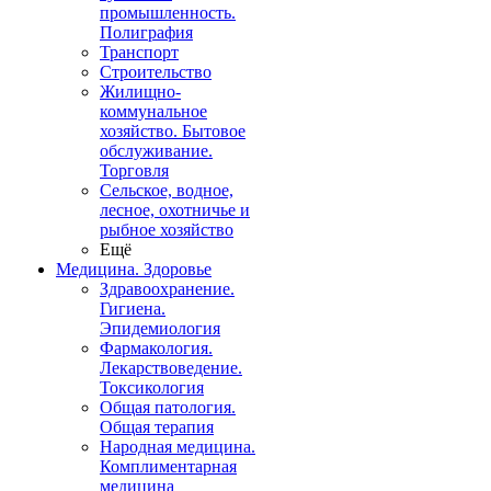
промышленность.
Полиграфия
Транспорт
Строительство
Жилищно-
коммунальное
хозяйство. Бытовое
обслуживание.
Торговля
Сельское, водное,
лесное, охотничье и
рыбное хозяйство
Ещё
Медицина. Здоровье
Здравоохранение.
Гигиена.
Эпидемиология
Фармакология.
Лекарствоведение.
Токсикология
Общая патология.
Общая терапия
Народная медицина.
Комплиментарная
медицина