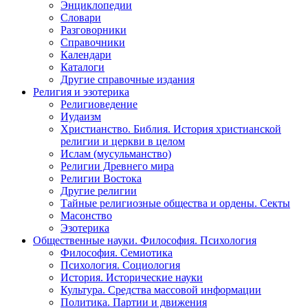
Энциклопедии
Словари
Разговорники
Справочники
Календари
Каталоги
Другие справочные издания
Религия и эзотерика
Религиоведение
Иудаизм
Христианство. Библия. История христианской
религии и церкви в целом
Ислам (мусульманство)
Религии Древнего мира
Религии Востока
Другие религии
Тайные религиозные общества и ордены. Секты
Масонство
Эзотерика
Общественные науки. Философия. Психология
Философия. Семиотика
Психология. Социология
История. Исторические науки
Культура. Средства массовой информации
Политика. Партии и движения