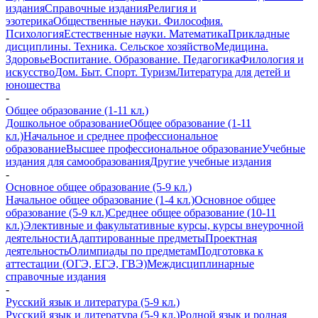
издания
Справочные издания
Религия и
эзотерика
Общественные науки. Философия.
Психология
Естественные науки. Математика
Прикладные
дисциплины. Техника. Сельское хозяйство
Медицина.
Здоровье
Воспитание. Образование. Педагогика
Филология и
искусство
Дом. Быт. Спорт. Туризм
Литература для детей и
юношества
-
Общее образование (1-11 кл.)
Дошкольное образование
Общее образование (1-11
кл.)
Начальное и среднее профессиональное
образование
Высшее профессиональное образование
Учебные
издания для самообразования
Другие учебные издания
-
Основное общее образование (5-9 кл.)
Начальное общее образование (1-4 кл.)
Основное общее
образование (5-9 кл.)
Среднее общее образование (10-11
кл.)
Элективные и факультативные курсы, курсы внеурочной
деятельности
Адаптированные предметы
Проектная
деятельность
Олимпиады по предметам
Подготовка к
аттестации (ОГЭ, ЕГЭ, ГВЭ)
Междисциплинарные
справочные издания
-
Русский язык и литература (5-9 кл.)
Русский язык и литература (5-9 кл.)
Родной язык и родная