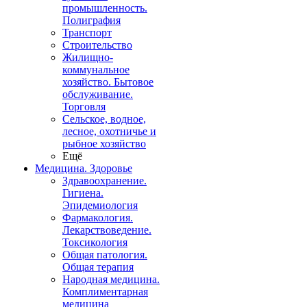
промышленность.
Полиграфия
Транспорт
Строительство
Жилищно-
коммунальное
хозяйство. Бытовое
обслуживание.
Торговля
Сельское, водное,
лесное, охотничье и
рыбное хозяйство
Ещё
Медицина. Здоровье
Здравоохранение.
Гигиена.
Эпидемиология
Фармакология.
Лекарствоведение.
Токсикология
Общая патология.
Общая терапия
Народная медицина.
Комплиментарная
медицина