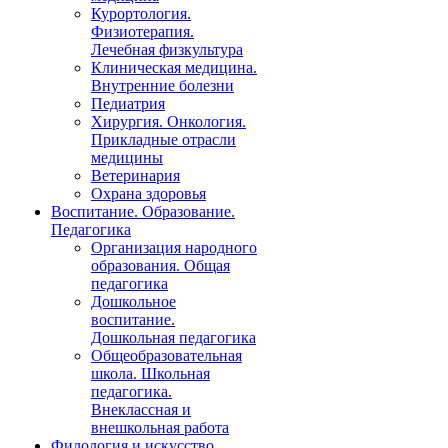
Курортология.
Физиотерапия.
Лечебная физкультура
Клиническая медицина.
Внутренние болезни
Педиатрия
Хирургия. Онкология.
Прикладные отрасли
медицины
Ветеринария
Охрана здоровья
Воспитание. Образование.
Педагогика
Организация народного
образования. Общая
педагогика
Дошкольное
воспитание.
Дошкольная педагогика
Общеобразовательная
школа. Школьная
педагогика.
Внеклассная и
внешкольная работа
Филология и искусство