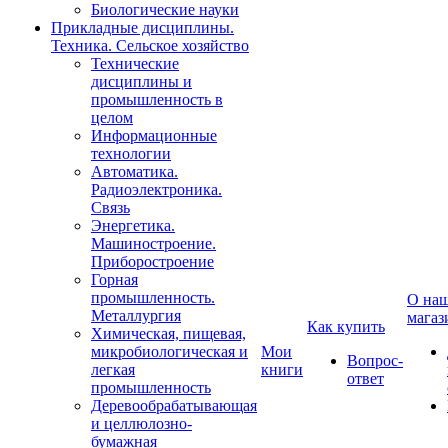
Биологические науки
Прикладные дисциплины.
Техника. Сельское хозяйство
Технические
дисциплины и
промышленность в
целом
Информационные
технологии
Автоматика.
Радиоэлектроника.
Связь
Энергетика.
Машиностроение.
Приборостроение
Горная
промышленность.
О на
Металлургия
магаз
Как купить
Химическая, пищевая,
микробиологическая и
Мои
Вопрос-
легкая
книги
ответ
промышленность
Деревообрабатывающая
и целлюлозно-
бумажная