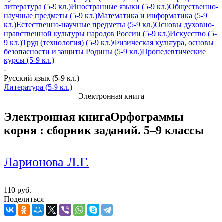
литература (5-9 кл.)
Иностранные языки (5-9 кл.)
Общественно-
научные предметы (5-9 кл.)
Математика и информатика (5-9
кл.)
Естественно-научные предметы (5-9 кл.)
Основы духовно-
нравственной культуры народов России (5-9 кл.)
Искусство (5-
9 кл.)
Труд (технология) (5-9 кл.)
Физическая культура, основы
безопасности и защиты Родины (5-9 кл.)
Пропедевтические
курсы (5-9 кл.)
-
Русский язык (5-9 кл.)
Литература (5-9 кл.)
Электронная книга
Электронная книга
Орфограммы
корня : cборник заданий. 5–9 классы
Ларионова Л.Г.
110 руб.
Поделиться