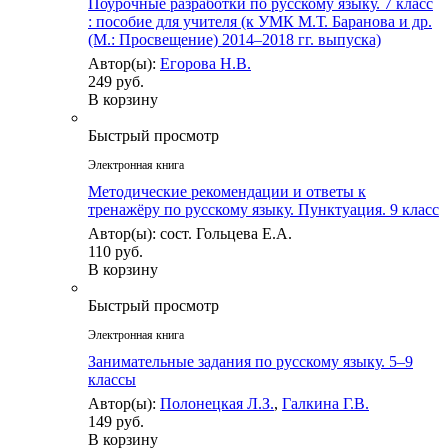
Поурочные разработки по русскому языку. 7 класс
: пособие для учителя (к УМК М.Т. Баранова и др.
(М.: Просвещение) 2014–2018 гг. выпуска)
Автор(ы):
Егорова Н.В.
249 руб.
В корзину
Быстрый просмотр
Электронная книга
Методические рекомендации и ответы к
тренажёру по русскому языку. Пунктуация. 9 класс
Автор(ы): сост. Гольцева Е.А.
110 руб.
В корзину
Быстрый просмотр
Электронная книга
Занимательные задания по русскому языку. 5–9
классы
Автор(ы):
Полонецкая Л.З.
,
Галкина Г.В.
149 руб.
В корзину