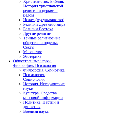
Христианство. Библия.
История христианской
религии и церкви в
целом
Ислам (мусульманство)
Религии Древнего мира
Религии Востока
Другие религии
Тайные религиозные
общества и ордены.
Секты
Масонство
Эзотерика
Общественные науки.
Философия. Психология
Философия. Семиотика
Психология.
Социология
История. Исторические
науки
Культура. Средства
массовой информации
Политика. Партии и
движения
Военная наука.