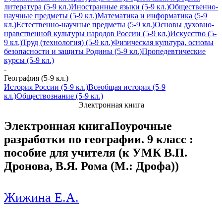
литература (5-9 кл.)
Иностранные языки (5-9 кл.)
Общественно-
научные предметы (5-9 кл.)
Математика и информатика (5-9
кл.)
Естественно-научные предметы (5-9 кл.)
Основы духовно-
нравственной культуры народов России (5-9 кл.)
Искусство (5-
9 кл.)
Труд (технология) (5-9 кл.)
Физическая культура, основы
безопасности и защиты Родины (5-9 кл.)
Пропедевтические
курсы (5-9 кл.)
-
География (5-9 кл.)
История России (5-9 кл.)
Всеобщая история (5-9
кл.)
Обществознание (5-9 кл.)
Электронная книга
Электронная книга
Поурочные
разработки по географии. 9 класс :
пособие для учителя (к УМК В.П.
Дронова, В.Я. Рома (М.: Дрофа))
Жижина Е.А.