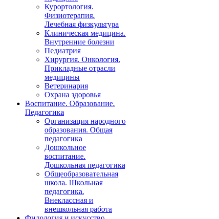
Курортология.
Физиотерапия.
Лечебная физкультура
Клиническая медицина.
Внутренние болезни
Педиатрия
Хирургия. Онкология.
Прикладные отрасли
медицины
Ветеринария
Охрана здоровья
Воспитание. Образование.
Педагогика
Организация народного
образования. Общая
педагогика
Дошкольное
воспитание.
Дошкольная педагогика
Общеобразовательная
школа. Школьная
педагогика.
Внеклассная и
внешкольная работа
Филология и искусство