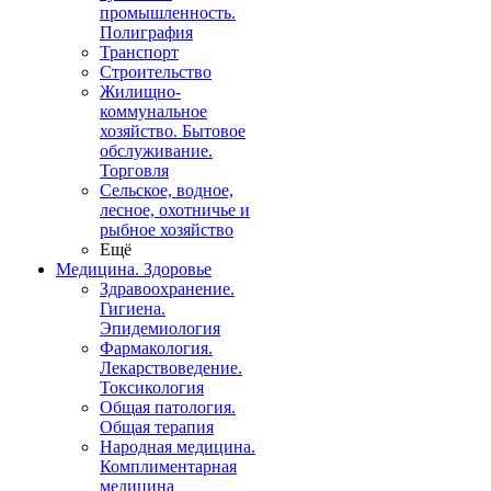
промышленность.
Полиграфия
Транспорт
Строительство
Жилищно-
коммунальное
хозяйство. Бытовое
обслуживание.
Торговля
Сельское, водное,
лесное, охотничье и
рыбное хозяйство
Ещё
Медицина. Здоровье
Здравоохранение.
Гигиена.
Эпидемиология
Фармакология.
Лекарствоведение.
Токсикология
Общая патология.
Общая терапия
Народная медицина.
Комплиментарная
медицина