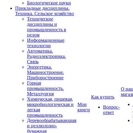
Биологические науки
Прикладные дисциплины.
Техника. Сельское хозяйство
Технические
дисциплины и
промышленность в
целом
Информационные
технологии
Автоматика.
Радиоэлектроника.
Связь
Энергетика.
Машиностроение.
Приборостроение
Горная
промышленность.
О на
Металлургия
магаз
Как купить
Химическая, пищевая,
микробиологическая и
Мои
Вопрос-
легкая
книги
ответ
промышленность
Деревообрабатывающая
и целлюлозно-
бумажная