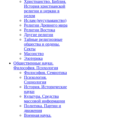
Христианство. Библия.
История христианской
религии и церкви в
целом
Ислам (мусульманство)
Религии Древнего мира
Религии Востока
Другие религии
Тайные религиозные
общества и ордены.
Секты
Масонство
Эзотерика
Общественные науки.
Философия. Психология
Философия. Семиотика
Психология.
Социология
История. Исторические
науки
Культура. Средства
массовой информации
Политика. Партии и
движения
Военная наука.