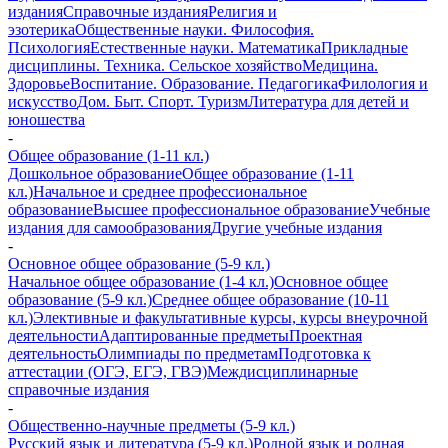
издания
Справочные издания
Религия и
эзотерика
Общественные науки. Философия.
Психология
Естественные науки. Математика
Прикладные
дисциплины. Техника. Сельское хозяйство
Медицина.
Здоровье
Воспитание. Образование. Педагогика
Филология и
искусство
Дом. Быт. Спорт. Туризм
Литература для детей и
юношества
-
Общее образование (1-11 кл.)
Дошкольное образование
Общее образование (1-11
кл.)
Начальное и среднее профессиональное
образование
Высшее профессиональное образование
Учебные
издания для самообразования
Другие учебные издания
-
Основное общее образование (5-9 кл.)
Начальное общее образование (1-4 кл.)
Основное общее
образование (5-9 кл.)
Среднее общее образование (10-11
кл.)
Элективные и факультативные курсы, курсы внеурочной
деятельности
Адаптированные предметы
Проектная
деятельность
Олимпиады по предметам
Подготовка к
аттестации (ОГЭ, ЕГЭ, ГВЭ)
Междисциплинарные
справочные издания
-
Общественно-научные предметы (5-9 кл.)
Русский язык и литература (5-9 кл.)
Родной язык и родная