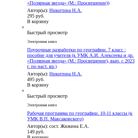
«Полярная звезда» (М.: Просвещение))
Автор(ы):
Никитина Н.А.
295 руб.
В корзину
Быстрый просмотр
Электронная книга
Поурочные разработки по географии. 7 класс :
пособие для учителя (к УМК А.И. Алексеева и др.
«Полярная звезда» (М.: Просвещение), вып. с 2023
г. по наст. вр.)
Автор(ы):
Никитина Н.А.
495 руб.
В корзину
Быстрый просмотр
Электронная книга
Рабочая программа по географии. 10-11 классы (к
УМК В.П. Максаковского)
Автор(ы): сост. Жижина Е.А.
149 руб.
В корзину