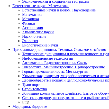
Экономическая и социальная география
Естественные науки. Математика
Естественные науки в целом. Науковедение
Математика
Механика
Физика
Астрономия
Химические науки
Науки о Земле
Экология
Биологические науки
Прикладные дисциплины. Техника. Сельское хозяйство
Технические дисциплины и промышленность в це
Информационные технологии
Автоматика. Радиоэлектроника. Связь
Энергетика. Машиностроение. Приборостроение
Горная промышленность. Металлургия
Химическая, пищевая, микробиологическая и легк
Деревообрабатывающая и целлюлозно-бумажная п
Транспорт
Строительство
Жилищно-коммунальное хозяйство. Бытовое обслу
Сельское, водное, лесное, охотничье и рыбное хозя
Ещё
Медицина. Здоровье