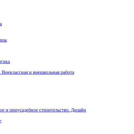
а
ины
огика
 Внеклассная и внешкольная работа
е и приусадебное строительство. Дизайн
е