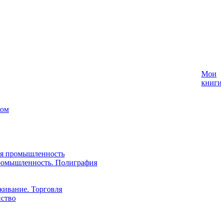
Мои
книг
лом
ая промышленность
ромышленность. Полиграфия
живание. Торговля
йство