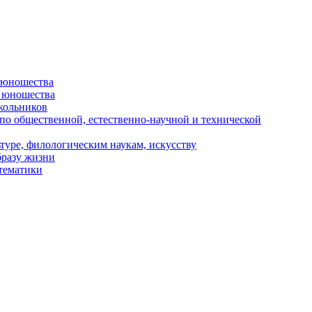
и юношества
и юношества
кольников
 по общественной, естественно-научной и технической
туре, филологическим наукам, искусству
бразу жизни
 тематики