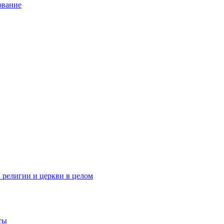
ование
 религии и церкви в целом
ты