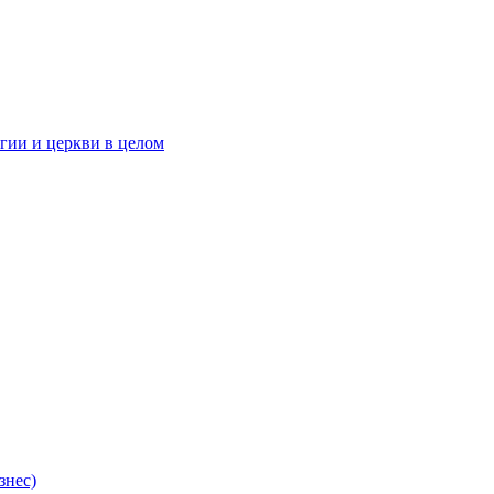
гии и церкви в целом
знес)