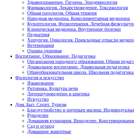
Здравоохранение. Гигиена. Эпидемиология
Фармакология. Лекарствоведение. Токсикология
Общая патология. Общая терапия
Народная медицина. Комплиментарная медицина
Курортология. Физиотерапия. Лечебная физкультур
Клиническая медицина. Внутренние болезни
Педиатрия
Хирургия. Онкология. Прикладные отрасли медиц
Ветеринария
Охрана здоровья
Воспитание. Образование. Педагогика
Организация народного образования. Общая педаг
Дошкольное воспитание. Дошкольная педагогика
Общеобразовательная школа. Школьная педагогика.
Филология и искусство
Языкознание
Риторика. Культура речи
Литературоведение и критика
Искусство
Дом. Быт. Спорт. Туризм
Благоустройство и интерьер жилищ. Индивидуально
Рукоделие
Домашняя кулинария. Виноделие. Консервировани
Сад и огород
Домашние животные