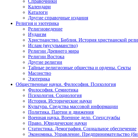
Справочники
Календари
Каталоги
Другие справочные издания
Религия и эзотерика
Религиоведение
Иудаизм
Христианство. Библия. История христианской рели
Ислам (мусульманство)
Религии Древнего мира
Религии Востока
Другие религии
Тайные религиозные общества и ордены. Секты
Масонство
Эзотерика
Общественные науки. Философия. Психология
Философия. Семиотика
Психология. Социология
История. Исторические науки
Культура. Средства массовой информации
Политика. Партии и движения
Военная наука. Военное дело. Спецслужбы
Право. Юридические науки
Статистика. Демография. Социальное обеспечение
Экономика. Управление. Предпринимательство (би