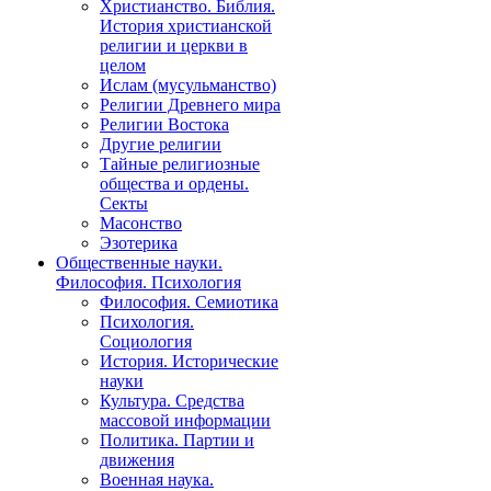
Христианство. Библия.
История христианской
религии и церкви в
целом
Ислам (мусульманство)
Религии Древнего мира
Религии Востока
Другие религии
Тайные религиозные
общества и ордены.
Секты
Масонство
Эзотерика
Общественные науки.
Философия. Психология
Философия. Семиотика
Психология.
Социология
История. Исторические
науки
Культура. Средства
массовой информации
Политика. Партии и
движения
Военная наука.