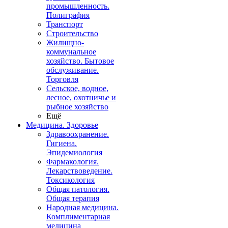
промышленность.
Полиграфия
Транспорт
Строительство
Жилищно-
коммунальное
хозяйство. Бытовое
обслуживание.
Торговля
Сельское, водное,
лесное, охотничье и
рыбное хозяйство
Ещё
Медицина. Здоровье
Здравоохранение.
Гигиена.
Эпидемиология
Фармакология.
Лекарствоведение.
Токсикология
Общая патология.
Общая терапия
Народная медицина.
Комплиментарная
медицина