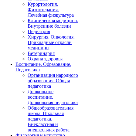
Курортология.
Физиотерапия.
Лечебная физкультура
Клиническая медицина.
Внутренние болезни
Педиатрия
Хирургия. Онкология.
Прикладные отрасли
медицины
Ветеринария
Охрана здоровья
Воспитание. Образование.
Педагогика
Организация народного
образования. Общая
педагогика
Дошкольное
воспитание.
Дошкольная педагогика
Общеобразовательная
школа. Школьная
педагогика.
Внеклассная и
внешкольная работа
Филология и искусство