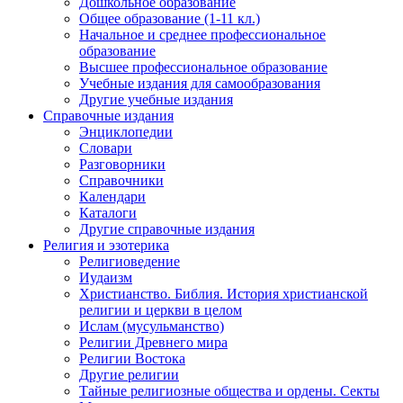
Дошкольное образование
Общее образование (1-11 кл.)
Начальное и среднее профессиональное
образование
Высшее профессиональное образование
Учебные издания для самообразования
Другие учебные издания
Справочные издания
Энциклопедии
Словари
Разговорники
Справочники
Календари
Каталоги
Другие справочные издания
Религия и эзотерика
Религиоведение
Иудаизм
Христианство. Библия. История христианской
религии и церкви в целом
Ислам (мусульманство)
Религии Древнего мира
Религии Востока
Другие религии
Тайные религиозные общества и ордены. Секты