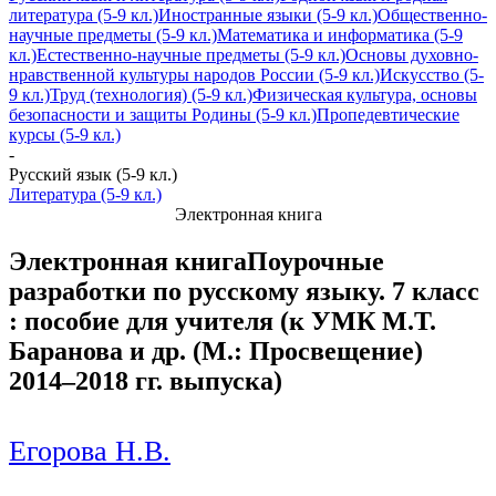
литература (5-9 кл.)
Иностранные языки (5-9 кл.)
Общественно-
научные предметы (5-9 кл.)
Математика и информатика (5-9
кл.)
Естественно-научные предметы (5-9 кл.)
Основы духовно-
нравственной культуры народов России (5-9 кл.)
Искусство (5-
9 кл.)
Труд (технология) (5-9 кл.)
Физическая культура, основы
безопасности и защиты Родины (5-9 кл.)
Пропедевтические
курсы (5-9 кл.)
-
Русский язык (5-9 кл.)
Литература (5-9 кл.)
Электронная книга
Электронная книга
Поурочные
разработки по русскому языку. 7 класс
: пособие для учителя (к УМК М.Т.
Баранова и др. (М.: Просвещение)
2014–2018 гг. выпуска)
Егорова Н.В.