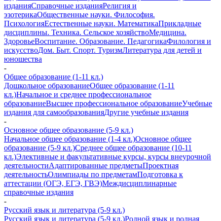
издания
Справочные издания
Религия и
эзотерика
Общественные науки. Философия.
Психология
Естественные науки. Математика
Прикладные
дисциплины. Техника. Сельское хозяйство
Медицина.
Здоровье
Воспитание. Образование. Педагогика
Филология и
искусство
Дом. Быт. Спорт. Туризм
Литература для детей и
юношества
-
Общее образование (1-11 кл.)
Дошкольное образование
Общее образование (1-11
кл.)
Начальное и среднее профессиональное
образование
Высшее профессиональное образование
Учебные
издания для самообразования
Другие учебные издания
-
Основное общее образование (5-9 кл.)
Начальное общее образование (1-4 кл.)
Основное общее
образование (5-9 кл.)
Среднее общее образование (10-11
кл.)
Элективные и факультативные курсы, курсы внеурочной
деятельности
Адаптированные предметы
Проектная
деятельность
Олимпиады по предметам
Подготовка к
аттестации (ОГЭ, ЕГЭ, ГВЭ)
Междисциплинарные
справочные издания
-
Русский язык и литература (5-9 кл.)
Русский язык и литература (5-9 кл.)
Родной язык и родная