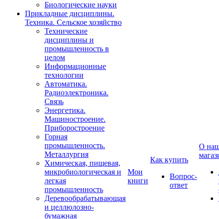
Биологические науки
Прикладные дисциплины.
Техника. Сельское хозяйство
Технические
дисциплины и
промышленность в
целом
Информационные
технологии
Автоматика.
Радиоэлектроника.
Связь
Энергетика.
Машиностроение.
Приборостроение
Горная
промышленность.
О на
Металлургия
магаз
Как купить
Химическая, пищевая,
микробиологическая и
Мои
Вопрос-
легкая
книги
ответ
промышленность
Деревообрабатывающая
и целлюлозно-
бумажная