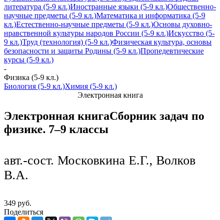
литература (5-9 кл.)
Иностранные языки (5-9 кл.)
Общественно-
научные предметы (5-9 кл.)
Математика и информатика (5-9
кл.)
Естественно-научные предметы (5-9 кл.)
Основы духовно-
нравственной культуры народов России (5-9 кл.)
Искусство (5-
9 кл.)
Труд (технология) (5-9 кл.)
Физическая культура, основы
безопасности и защиты Родины (5-9 кл.)
Пропедевтические
курсы (5-9 кл.)
-
Физика (5-9 кл.)
Биология (5-9 кл.)
Химия (5-9 кл.)
Электронная книга
Электронная книга
Сборник задач по
физике. 7–9 классы
авт.-сост. Московкина Е.Г., Волков
В.А.
349 руб.
Поделиться