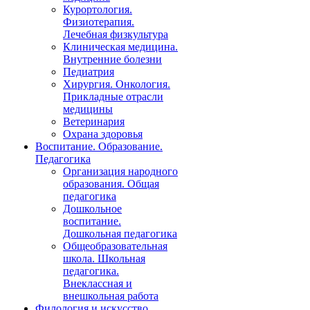
Курортология.
Физиотерапия.
Лечебная физкультура
Клиническая медицина.
Внутренние болезни
Педиатрия
Хирургия. Онкология.
Прикладные отрасли
медицины
Ветеринария
Охрана здоровья
Воспитание. Образование.
Педагогика
Организация народного
образования. Общая
педагогика
Дошкольное
воспитание.
Дошкольная педагогика
Общеобразовательная
школа. Школьная
педагогика.
Внеклассная и
внешкольная работа
Филология и искусство