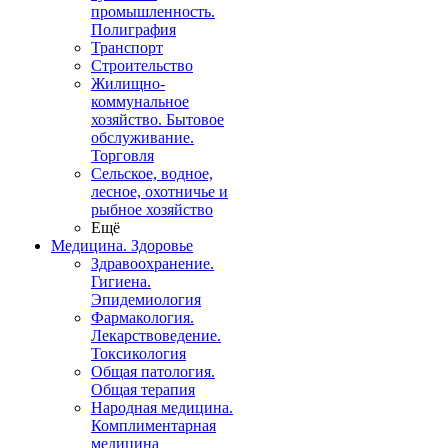
промышленность.
Полиграфия
Транспорт
Строительство
Жилищно-
коммунальное
хозяйство. Бытовое
обслуживание.
Торговля
Сельское, водное,
лесное, охотничье и
рыбное хозяйство
Ещё
Медицина. Здоровье
Здравоохранение.
Гигиена.
Эпидемиология
Фармакология.
Лекарствоведение.
Токсикология
Общая патология.
Общая терапия
Народная медицина.
Комплиментарная
медицина