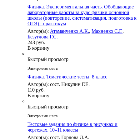
Физика. Экспериментальная часть. Обобщающие
лабораторные работы за курс физики основной
школы (повторение, систематизация, подготовка к
ОГЭ) : практикум
Автор(ы):
Атаманченко А.К.
,
Махненко С.Г.
,
Безуглова Г.С.
243 руб.
В корзину
Быстрый просмотр
Электронная книга
Физика. Тематические тесты. 8 класс
Автор(ы): сост. Никулин Г.Е.
110 руб.
В корзину
Быстрый просмотр
Электронная книга
Тестовые задания по физике в рисунках и
чертежах. 10–11 классы
Автор(ы): сост. Горлова Л.А.