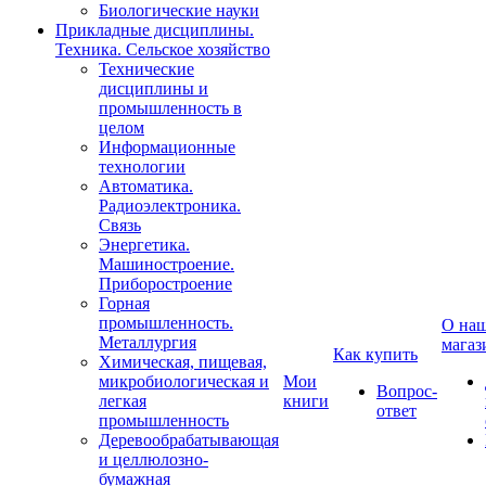
Биологические науки
Прикладные дисциплины.
Техника. Сельское хозяйство
Технические
дисциплины и
промышленность в
целом
Информационные
технологии
Автоматика.
Радиоэлектроника.
Связь
Энергетика.
Машиностроение.
Приборостроение
Горная
промышленность.
О на
Металлургия
магаз
Как купить
Химическая, пищевая,
микробиологическая и
Мои
Вопрос-
легкая
книги
ответ
промышленность
Деревообрабатывающая
и целлюлозно-
бумажная