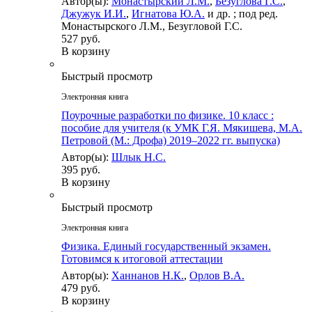
Автор(ы):
Монастырский Л.М.
,
Безуглова Г.С.
,
Джужук И.И.
,
Игнатова Ю.А.
и др. ; под ред.
Монастырского Л.М., Безугловой Г.С.
527 руб.
В корзину
Быстрый просмотр
Электронная книга
Поурочные разработки по физике. 10 класс :
пособие для учителя (к УМК Г.Я. Мякишева, М.А.
Петровой (М.: Дрофа) 2019–2022 гг. выпуска)
Автор(ы):
Шлык Н.С.
395 руб.
В корзину
Быстрый просмотр
Электронная книга
Физика. Единый государственный экзамен.
Готовимся к итоговой аттестации
Автор(ы):
Ханнанов Н.К.
,
Орлов В.А.
479 руб.
В корзину