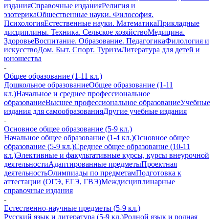
издания
Справочные издания
Религия и
эзотерика
Общественные науки. Философия.
Психология
Естественные науки. Математика
Прикладные
дисциплины. Техника. Сельское хозяйство
Медицина.
Здоровье
Воспитание. Образование. Педагогика
Филология и
искусство
Дом. Быт. Спорт. Туризм
Литература для детей и
юношества
-
Общее образование (1-11 кл.)
Дошкольное образование
Общее образование (1-11
кл.)
Начальное и среднее профессиональное
образование
Высшее профессиональное образование
Учебные
издания для самообразования
Другие учебные издания
-
Основное общее образование (5-9 кл.)
Начальное общее образование (1-4 кл.)
Основное общее
образование (5-9 кл.)
Среднее общее образование (10-11
кл.)
Элективные и факультативные курсы, курсы внеурочной
деятельности
Адаптированные предметы
Проектная
деятельность
Олимпиады по предметам
Подготовка к
аттестации (ОГЭ, ЕГЭ, ГВЭ)
Междисциплинарные
справочные издания
-
Естественно-научные предметы (5-9 кл.)
Русский язык и литература (5-9 кл.)
Родной язык и родная