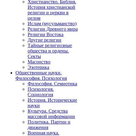
Христианство. Библия.
История христианской
религии и церкви в
целом
Ислам (мусульманство)
Религии Древнего мира
Религии Востока
Другие религии
Тайные религиозные
общества и ордены.
Секты
Масонство
Эзотерика
Общественные науки.
Философия. Психология
Философия. Семиотика
Психология.
Социология
История. Исторические
науки
Культура. Средства
массовой информации
Политика. Партии и
движения
Военная наука.