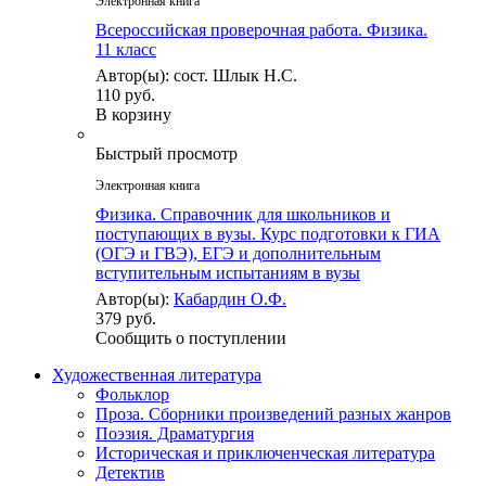
Электронная книга
Всероссийская проверочная работа. Физика.
11 класс
Автор(ы): сост. Шлык Н.С.
110 руб.
В корзину
Быстрый просмотр
Электронная книга
Физика. Справочник для школьников и
поступающих в вузы. Курс подготовки к ГИА
(ОГЭ и ГВЭ), ЕГЭ и дополнительным
вступительным испытаниям в вузы
Автор(ы):
Кабардин О.Ф.
379 руб.
Сообщить о поступлении
Художественная литература
Фольклор
Проза. Сборники произведений разных жанров
Поэзия. Драматургия
Историческая и приключенческая литература
Детектив