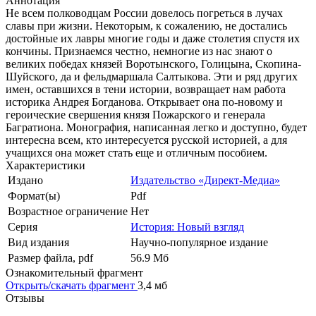
Аннотация
Не всем полководцам России довелось погреться в лучах
славы при жизни. Некоторым, к сожалению, не достались
достойные их лавры многие годы и даже столетия спустя их
кончины. Признаемся честно, немногие из нас знают о
великих победах князей Воротынского, Голицына, Скопина-
Шуйского, да и фельдмаршала Салтыкова. Эти и ряд других
имен, оставшихся в тени истории, возвращает нам работа
историка Андрея Богданова. Открывает она по-новому и
героические свершения князя Пожарского и генерала
Багратиона. Монография, написанная легко и доступно, будет
интересна всем, кто интересуется русской историей, а для
учащихся она может стать еще и отличным пособием.
Характеристики
Издано
Издательство «Директ-Медиа»
Формат(ы)
Pdf
Возрастное ограничение
Нет
Серия
История: Новый взгляд
Вид издания
Научно-популярное издание
Размер файла, pdf
56.9 Mб
Ознакомительный фрагмент
Открыть/скачать фрагмент
3,4 мб
Отзывы