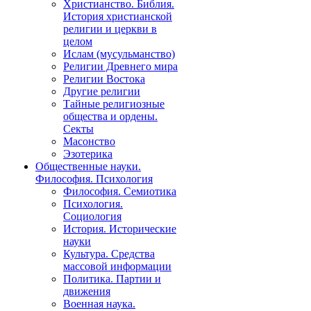
Христианство. Библия.
История христианской
религии и церкви в
целом
Ислам (мусульманство)
Религии Древнего мира
Религии Востока
Другие религии
Тайные религиозные
общества и ордены.
Секты
Масонство
Эзотерика
Общественные науки.
Философия. Психология
Философия. Семиотика
Психология.
Социология
История. Исторические
науки
Культура. Средства
массовой информации
Политика. Партии и
движения
Военная наука.