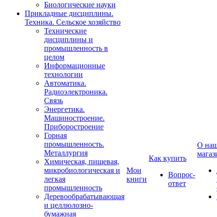
Биологические науки
Прикладные дисциплины.
Техника. Сельское хозяйство
Технические
дисциплины и
промышленность в
целом
Информационные
технологии
Автоматика.
Радиоэлектроника.
Связь
Энергетика.
Машиностроение.
Приборостроение
Горная
промышленность.
О на
Металлургия
магаз
Как купить
Химическая, пищевая,
микробиологическая и
Мои
Вопрос-
легкая
книги
ответ
промышленность
Деревообрабатывающая
и целлюлозно-
бумажная