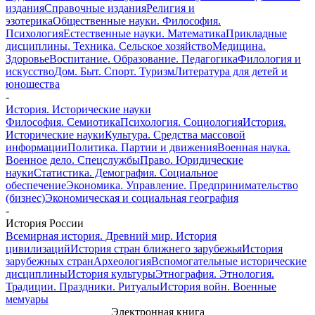
издания
Справочные издания
Религия и
эзотерика
Общественные науки. Философия.
Психология
Естественные науки. Математика
Прикладные
дисциплины. Техника. Сельское хозяйство
Медицина.
Здоровье
Воспитание. Образование. Педагогика
Филология и
искусство
Дом. Быт. Спорт. Туризм
Литература для детей и
юношества
-
История. Исторические науки
Философия. Семиотика
Психология. Социология
История.
Исторические науки
Культура. Средства массовой
информации
Политика. Партии и движения
Военная наука.
Военное дело. Спецслужбы
Право. Юридические
науки
Статистика. Демография. Социальное
обеспечение
Экономика. Управление. Предпринимательство
(бизнес)
Экономическая и социальная география
-
История России
Всемирная история. Древний мир. История
цивилизаций
История стран ближнего зарубежья
История
зарубежных стран
Археология
Вспомогательные исторические
дисциплины
История культуры
Этнография. Этнология.
Традиции. Праздники. Ритуалы
История войн. Военные
мемуары
Электронная книга