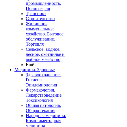
промышленность.
Полиграфия
Транспорт
Строительство
Жилищно-
коммунальное
хозяйство. Бытовое
обслуживание.
Торговля
Сельское, водное,
лесное, охотничье и
рыбное хозяйство
Ещё
Медицина. Здоровье
Здравоохранение.
Гигиена.
Эпидемиология
Фармакология.
Лекарствоведение.
Токсикология
Общая патология.
Общая терапия
Народная медицина.
Комплиментарная
медицина