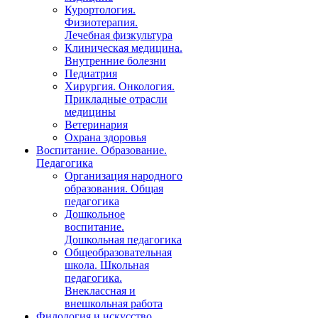
Курортология.
Физиотерапия.
Лечебная физкультура
Клиническая медицина.
Внутренние болезни
Педиатрия
Хирургия. Онкология.
Прикладные отрасли
медицины
Ветеринария
Охрана здоровья
Воспитание. Образование.
Педагогика
Организация народного
образования. Общая
педагогика
Дошкольное
воспитание.
Дошкольная педагогика
Общеобразовательная
школа. Школьная
педагогика.
Внеклассная и
внешкольная работа
Филология и искусство