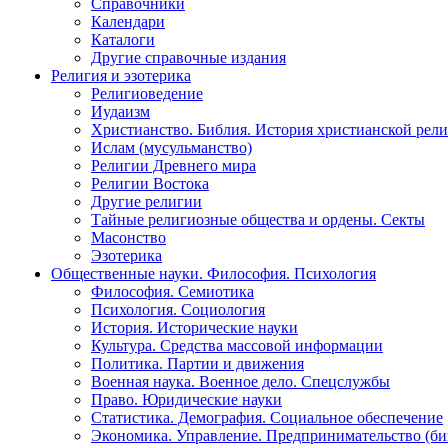
Справочники
Календари
Каталоги
Другие справочные издания
Религия и эзотерика
Религиоведение
Иудаизм
Христианство. Библия. История христианской рели
Ислам (мусульманство)
Религии Древнего мира
Религии Востока
Другие религии
Тайные религиозные общества и ордены. Секты
Масонство
Эзотерика
Общественные науки. Философия. Психология
Философия. Семиотика
Психология. Социология
История. Исторические науки
Культура. Средства массовой информации
Политика. Партии и движения
Военная наука. Военное дело. Спецслужбы
Право. Юридические науки
Статистика. Демография. Социальное обеспечение
Экономика. Управление. Предпринимательство (би