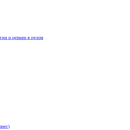
гии и церкви в целом
знес)