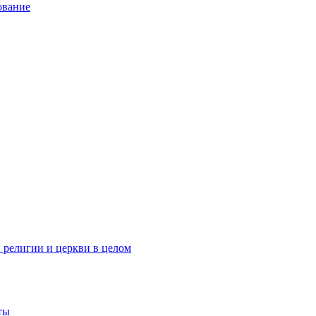
ование
 религии и церкви в целом
ты