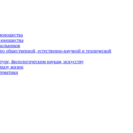
и юношества
и юношества
кольников
 по общественной, естественно-научной и технической
туре, филологическим наукам, искусству
бразу жизни
 тематики