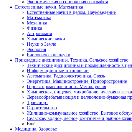
Экономическая и социальная география
Естественные науки. Математика
Естественные науки в целом. Науковедение
Математика
Механика
Физика
Астрономия
Химические науки
Науки о Земле
Экология
Биологические науки
Прикладные дисциплины. Техника. Сельское хозяйство
Технические дисциплины и промышленность в це
Информационные технологии
Автоматика. Радиоэлектроника. Связь
Энергетика. Машиностроение. Приборостроение
Горная промышленность. Металлургия
Химическая, пищевая, микробиологическая и легк
Деревообрабатывающая и целлюлозно-бумажная п
Транспорт
Строительство
Жилищно-коммунальное хозяйство. Бытовое обслу
Сельское, водное, лесное, охотничье и рыбное хозя
Ещё
Медицина. Здоровье