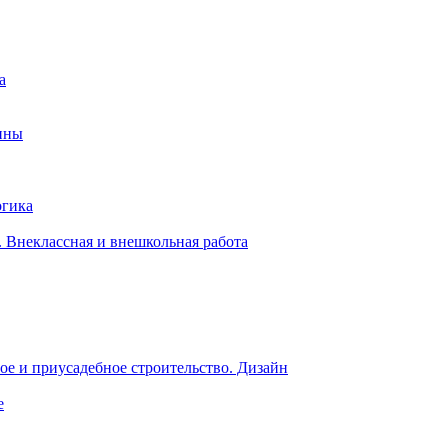
а
ины
огика
 Внеклассная и внешкольная работа
е и приусадебное строительство. Дизайн
е