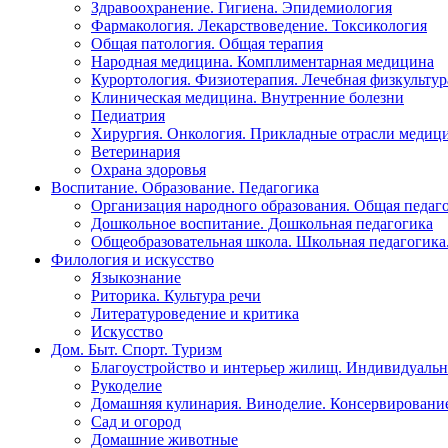
Здравоохранение. Гигиена. Эпидемиология
Фармакология. Лекарствоведение. Токсикология
Общая патология. Общая терапия
Народная медицина. Комплиментарная медицина
Курортология. Физиотерапия. Лечебная физкультур
Клиническая медицина. Внутренние болезни
Педиатрия
Хирургия. Онкология. Прикладные отрасли медиц
Ветеринария
Охрана здоровья
Воспитание. Образование. Педагогика
Организация народного образования. Общая педаг
Дошкольное воспитание. Дошкольная педагогика
Общеобразовательная школа. Школьная педагогика.
Филология и искусство
Языкознание
Риторика. Культура речи
Литературоведение и критика
Искусство
Дом. Быт. Спорт. Туризм
Благоустройство и интерьер жилищ. Индивидуально
Рукоделие
Домашняя кулинария. Виноделие. Консервировани
Сад и огород
Домашние животные