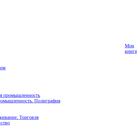
Мои
книг
лом
ая промышленность
ромышленность. Полиграфия
живание. Торговля
йство