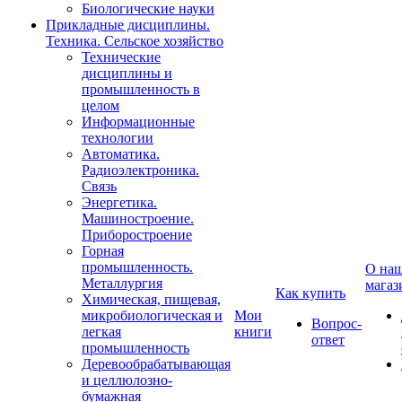
Биологические науки
Прикладные дисциплины.
Техника. Сельское хозяйство
Технические
дисциплины и
промышленность в
целом
Информационные
технологии
Автоматика.
Радиоэлектроника.
Связь
Энергетика.
Машиностроение.
Приборостроение
Горная
промышленность.
О на
Металлургия
магаз
Как купить
Химическая, пищевая,
микробиологическая и
Мои
Вопрос-
легкая
книги
ответ
промышленность
Деревообрабатывающая
и целлюлозно-
бумажная