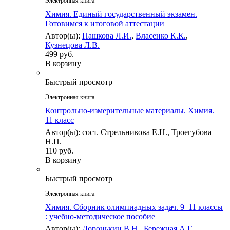
Электронная книга
Химия. Единый государственный экзамен.
Готовимся к итоговой аттестации
Автор(ы):
Пашкова Л.И.
,
Власенко К.К.
,
Кузнецова Л.В.
499 руб.
В корзину
Быстрый просмотр
Электронная книга
Контрольно-измерительные материалы. Химия.
11 класс
Автор(ы): сост. Стрельникова Е.Н., Троегубова
Н.П.
110 руб.
В корзину
Быстрый просмотр
Электронная книга
Химия. Сборник олимпиадных задач. 9–11 классы
: учебно-методическое пособие
Автор(ы):
Доронькин В.Н.
,
Бережная А.Г.
,