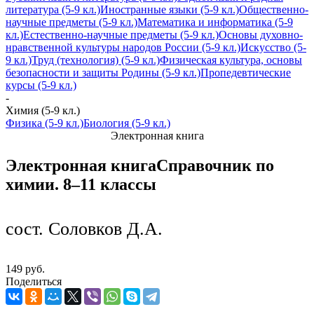
литература (5-9 кл.)
Иностранные языки (5-9 кл.)
Общественно-
научные предметы (5-9 кл.)
Математика и информатика (5-9
кл.)
Естественно-научные предметы (5-9 кл.)
Основы духовно-
нравственной культуры народов России (5-9 кл.)
Искусство (5-
9 кл.)
Труд (технология) (5-9 кл.)
Физическая культура, основы
безопасности и защиты Родины (5-9 кл.)
Пропедевтические
курсы (5-9 кл.)
-
Химия (5-9 кл.)
Физика (5-9 кл.)
Биология (5-9 кл.)
Электронная книга
Электронная книга
Справочник по
химии. 8–11 классы
сост. Соловков Д.А.
149 руб.
Поделиться