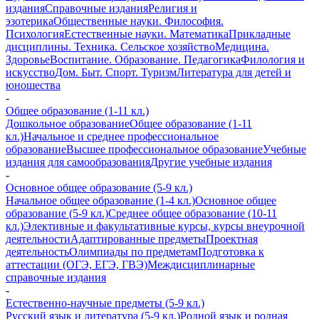
издания
Справочные издания
Религия и
эзотерика
Общественные науки. Философия.
Психология
Естественные науки. Математика
Прикладные
дисциплины. Техника. Сельское хозяйство
Медицина.
Здоровье
Воспитание. Образование. Педагогика
Филология и
искусство
Дом. Быт. Спорт. Туризм
Литература для детей и
юношества
-
Общее образование (1-11 кл.)
Дошкольное образование
Общее образование (1-11
кл.)
Начальное и среднее профессиональное
образование
Высшее профессиональное образование
Учебные
издания для самообразования
Другие учебные издания
-
Основное общее образование (5-9 кл.)
Начальное общее образование (1-4 кл.)
Основное общее
образование (5-9 кл.)
Среднее общее образование (10-11
кл.)
Элективные и факультативные курсы, курсы внеурочной
деятельности
Адаптированные предметы
Проектная
деятельность
Олимпиады по предметам
Подготовка к
аттестации (ОГЭ, ЕГЭ, ГВЭ)
Междисциплинарные
справочные издания
-
Естественно-научные предметы (5-9 кл.)
Русский язык и литература (5-9 кл.)
Родной язык и родная