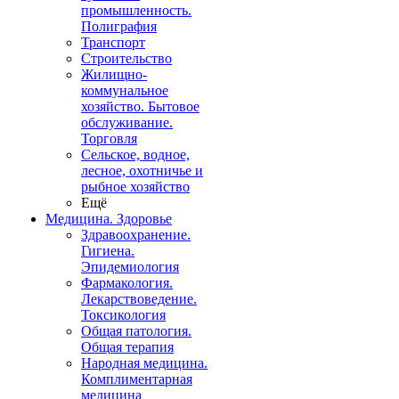
промышленность.
Полиграфия
Транспорт
Строительство
Жилищно-
коммунальное
хозяйство. Бытовое
обслуживание.
Торговля
Сельское, водное,
лесное, охотничье и
рыбное хозяйство
Ещё
Медицина. Здоровье
Здравоохранение.
Гигиена.
Эпидемиология
Фармакология.
Лекарствоведение.
Токсикология
Общая патология.
Общая терапия
Народная медицина.
Комплиментарная
медицина