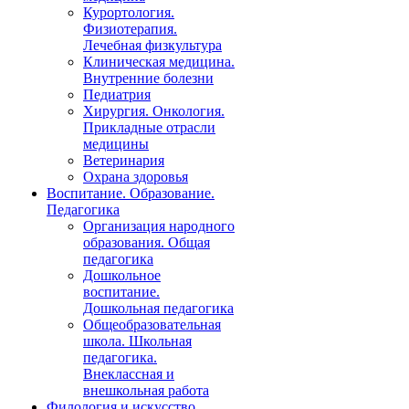
Курортология.
Физиотерапия.
Лечебная физкультура
Клиническая медицина.
Внутренние болезни
Педиатрия
Хирургия. Онкология.
Прикладные отрасли
медицины
Ветеринария
Охрана здоровья
Воспитание. Образование.
Педагогика
Организация народного
образования. Общая
педагогика
Дошкольное
воспитание.
Дошкольная педагогика
Общеобразовательная
школа. Школьная
педагогика.
Внеклассная и
внешкольная работа
Филология и искусство