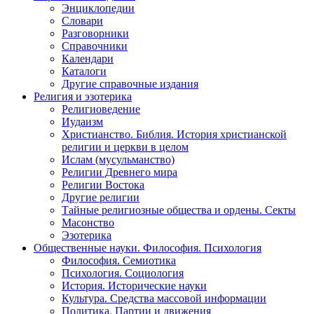
Энциклопедии
Словари
Разговорники
Справочники
Календари
Каталоги
Другие справочные издания
Религия и эзотерика
Религиоведение
Иудаизм
Христианство. Библия. История христианской
религии и церкви в целом
Ислам (мусульманство)
Религии Древнего мира
Религии Востока
Другие религии
Тайные религиозные общества и ордены. Секты
Масонство
Эзотерика
Общественные науки. Философия. Психология
Философия. Семиотика
Психология. Социология
История. Исторические науки
Культура. Средства массовой информации
Политика. Партии и движения