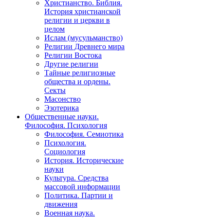
Христианство. Библия.
История христианской
религии и церкви в
целом
Ислам (мусульманство)
Религии Древнего мира
Религии Востока
Другие религии
Тайные религиозные
общества и ордены.
Секты
Масонство
Эзотерика
Общественные науки.
Философия. Психология
Философия. Семиотика
Психология.
Социология
История. Исторические
науки
Культура. Средства
массовой информации
Политика. Партии и
движения
Военная наука.