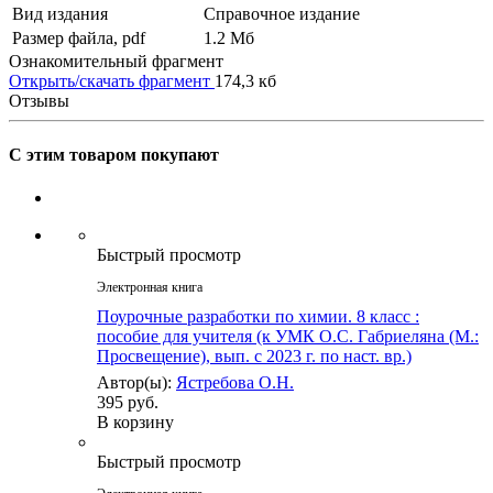
Вид издания
Справочное издание
Размер файла, pdf
1.2 Mб
Ознакомительный фрагмент
Открыть/скачать фрагмент
174,3 кб
Отзывы
С этим товаром покупают
Быстрый просмотр
Электронная книга
Поурочные разработки по химии. 8 класс :
пособие для учителя (к УМК О.С. Габриеляна (М.:
Просвещение), вып. с 2023 г. по наст. вр.)
Автор(ы):
Ястребова О.Н.
395 руб.
В корзину
Быстрый просмотр