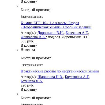
В корзину
Быстрый просмотр
Электронная книга
Химия. ЕГЭ. 10–11-е классы. Раздел
«Неорганическая химия». Сборник заданий
Автор(ы):
Доронькин В.Н.
,
Бережная А.Г.
,
Февралева В.А.
; под ред. Доронькина В.Н.
365 руб.
В корзину
Новинка
Быстрый просмотр
Электронная книга
Практические работы по неорганической химии
Автор(ы):
Шарыпова Н.В.
,
Брусянина А.Г.
,
Батенева Я.А.
220 руб.
В корзину
Быстрый просмотр
Электронная книга