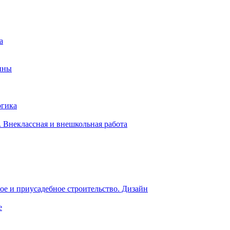
а
ины
огика
 Внеклассная и внешкольная работа
е и приусадебное строительство. Дизайн
е