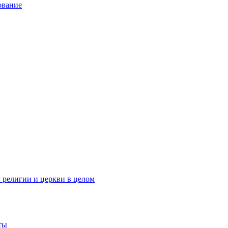
ование
 религии и церкви в целом
ты