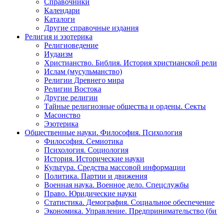
Справочники
Календари
Каталоги
Другие справочные издания
Религия и эзотерика
Религиоведение
Иудаизм
Христианство. Библия. История христианской рели
Ислам (мусульманство)
Религии Древнего мира
Религии Востока
Другие религии
Тайные религиозные общества и ордены. Секты
Масонство
Эзотерика
Общественные науки. Философия. Психология
Философия. Семиотика
Психология. Социология
История. Исторические науки
Культура. Средства массовой информации
Политика. Партии и движения
Военная наука. Военное дело. Спецслужбы
Право. Юридические науки
Статистика. Демография. Социальное обеспечение
Экономика. Управление. Предпринимательство (би