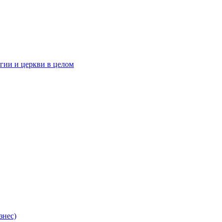
гии и церкви в целом
знес)