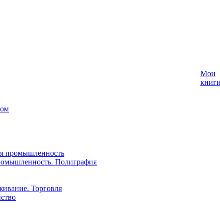
Мои
книг
лом
ая промышленность
ромышленность. Полиграфия
живание. Торговля
йство