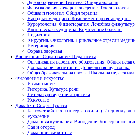
Здравоохранение. Гигиена. Эпидемиология
Фармакология. Лекарствоведение. Токсикология
Общая патология. Общая терапия
Народная медицина. Комплиментарная медицина
Курортология. Физиотерапия. Лечебная физкультур
Клиническая медицина. Внутренние болезни
Педиатрия
Хирургия. Онкология. Прикладные отрасли медиц
Ветеринария
Охрана здоровья
Воспитание. Образование. Педагогика
Организация народного образования. Общая педаг
Дошкольное воспитание. Дошкольная педагогика
Общеобразовательная школа. Школьная педагогика.
Филология и искусство
Языкознание
Риторика. Культура речи
Литературоведение и критика
Искусство
Дом. Быт. Спорт. Туризм
Благоустройство и интерьер жилищ. Индивидуально
Рукоделие
Домашняя кулинария. Виноделие. Консервировани
Сад и огород
Домашние животные