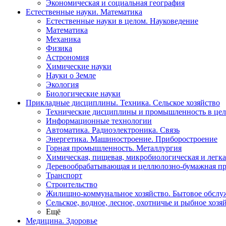
Экономическая и социальная география
Естественные науки. Математика
Естественные науки в целом. Науковедение
Математика
Механика
Физика
Астрономия
Химические науки
Науки о Земле
Экология
Биологические науки
Прикладные дисциплины. Техника. Сельское хозяйство
Технические дисциплины и промышленность в це
Информационные технологии
Автоматика. Радиоэлектроника. Связь
Энергетика. Машиностроение. Приборостроение
Горная промышленность. Металлургия
Химическая, пищевая, микробиологическая и легк
Деревообрабатывающая и целлюлозно-бумажная п
Транспорт
Строительство
Жилищно-коммунальное хозяйство. Бытовое обслу
Сельское, водное, лесное, охотничье и рыбное хозя
Ещё
Медицина. Здоровье