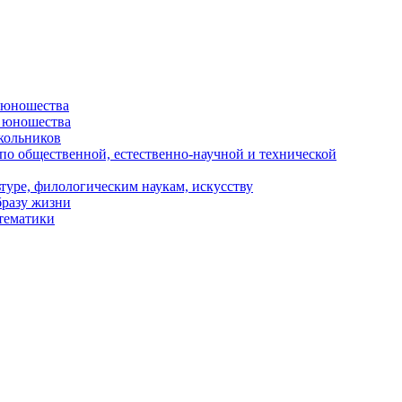
и юношества
и юношества
кольников
 по общественной, естественно-научной и технической
туре, филологическим наукам, искусству
бразу жизни
 тематики