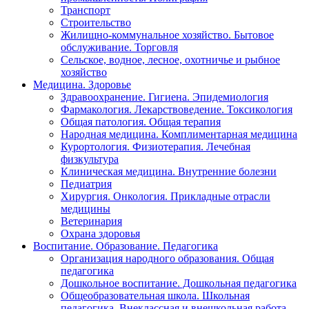
Транспорт
Строительство
Жилищно-коммунальное хозяйство. Бытовое
обслуживание. Торговля
Сельское, водное, лесное, охотничье и рыбное
хозяйство
Медицина. Здоровье
Здравоохранение. Гигиена. Эпидемиология
Фармакология. Лекарствоведение. Токсикология
Общая патология. Общая терапия
Народная медицина. Комплиментарная медицина
Курортология. Физиотерапия. Лечебная
физкультура
Клиническая медицина. Внутренние болезни
Педиатрия
Хирургия. Онкология. Прикладные отрасли
медицины
Ветеринария
Охрана здоровья
Воспитание. Образование. Педагогика
Организация народного образования. Общая
педагогика
Дошкольное воспитание. Дошкольная педагогика
Общеобразовательная школа. Школьная
педагогика. Внеклассная и внешкольная работа