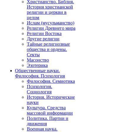
Христианство. Библия.
История христианской
религии и церкви в
целом
Ислам (мусульманство)
Религии Древнего мира
Религии Востока
Другие религии
Тайные религиозные
общества и ордены.
Секты
Масонство
Эзотерика
Общественные науки.
Философия. Психология
Философия. Семиотика
Психология.
Социология
История. Исторические
науки
Культура. Средства
массовой информации
Политика. Партии и
движения
Военная наука.