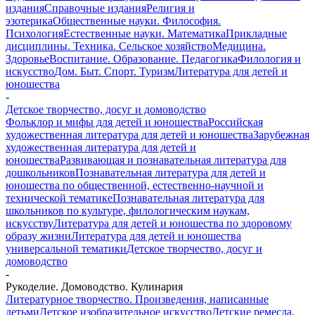
издания
Справочные издания
Религия и
эзотерика
Общественные науки. Философия.
Психология
Естественные науки. Математика
Прикладные
дисциплины. Техника. Сельское хозяйство
Медицина.
Здоровье
Воспитание. Образование. Педагогика
Филология и
искусство
Дом. Быт. Спорт. Туризм
Литература для детей и
юношества
-
Детское творчество, досуг и домоводство
Фольклор и мифы для детей и юношества
Российская
художественная литература для детей и юношества
Зарубежная
художественная литература для детей и
юношества
Развивающая и познавательная литература для
дошкольников
Познавательная литература для детей и
юношества по общественной, естественно-научной и
технической тематике
Познавательная литература для
школьников по культуре, филологическим наукам,
искусству
Литература для детей и юношества по здоровому
образу жизни
Литература для детей и юношества
универсальной тематики
Детское творчество, досуг и
домоводство
-
Рукоделие. Домоводство. Кулинария
Литературное творчество. Произведения, написанные
детьми
Детское изобразительное искусство
Детские ремесла,