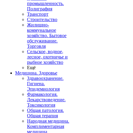
промышленность.
Полиграфия
Транспорт
Строительство
Жилищно-
коммунальное
хозяйство. Бытовое
обслуживание.
Торговля
Сельское, водное,
лесное, охотничье и
рыбное хозяйство
Ещё
Медицина. Здоровье
Здравоохранение.
Гигиена.
Эпидемиология
Фармакология.
Лекарствоведение.
Токсикология
Общая патология.
Общая терапия
Народная медицина.
Комплиментарная
медицина