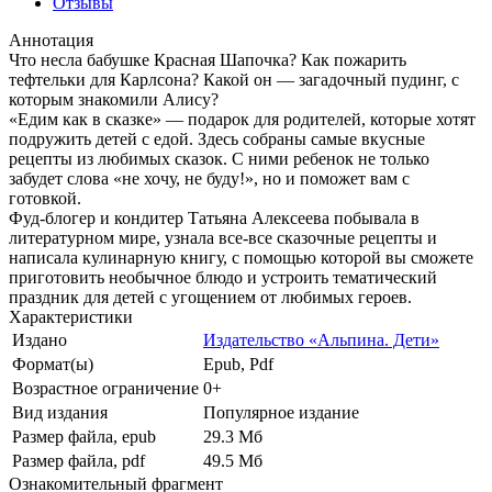
Отзывы
Аннотация
Что несла бабушке Красная Шапочка? Как пожарить
тефтельки для Карлсона? Какой он — загадочный пудинг, с
которым знакомили Алису?
«Едим как в сказке» — подарок для родителей, которые хотят
подружить детей с едой. Здесь собраны самые вкусные
рецепты из любимых сказок. С ними ребенок не только
забудет слова «не хочу, не буду!», но и поможет вам с
готовкой.
Фуд-блогер и кондитер Татьяна Алексеева побывала в
литературном мире, узнала все-все сказочные рецепты и
написала кулинарную книгу, с помощью которой вы сможете
приготовить необычное блюдо и устроить тематический
праздник для детей с угощением от любимых героев.
Характеристики
Издано
Издательство «Альпина. Дети»
Формат(ы)
Epub, Pdf
Возрастное ограничение
0+
Вид издания
Популярное издание
Размер файла, epub
29.3 Mб
Размер файла, pdf
49.5 Mб
Ознакомительный фрагмент