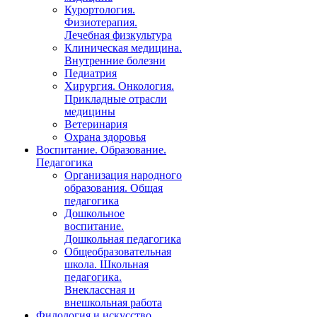
Курортология.
Физиотерапия.
Лечебная физкультура
Клиническая медицина.
Внутренние болезни
Педиатрия
Хирургия. Онкология.
Прикладные отрасли
медицины
Ветеринария
Охрана здоровья
Воспитание. Образование.
Педагогика
Организация народного
образования. Общая
педагогика
Дошкольное
воспитание.
Дошкольная педагогика
Общеобразовательная
школа. Школьная
педагогика.
Внеклассная и
внешкольная работа
Филология и искусство