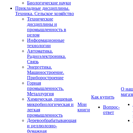
Биологические науки
Прикладные дисциплины.
Техника. Сельское хозяйство
Технические
дисциплины и
промышленность в
целом
Информационные
технологии
Автоматика.
Радиоэлектроника.
Связь
Энергетика.
Машиностроение.
Приборостроение
Горная
промышленность.
О на
Металлургия
магаз
Как купить
Химическая, пищевая,
микробиологическая и
Мои
Вопрос-
легкая
книги
ответ
промышленность
Деревообрабатывающая
и целлюлозно-
бумажная