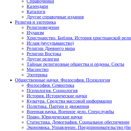
Справочники
Календари
Каталоги
Другие справочные издания
Религия и эзотерика
Религиоведение
Иудаизм
Христианство. Библия. История христианской рели
Ислам (мусульманство)
Религии Древнего мира
Религии Востока
Другие религии
Тайные религиозные общества и ордены. Секты
Масонство
Эзотерика
Общественные науки. Философия. Психология
Философия. Семиотика
Психология. Социология
История. Исторические науки
Культура. Средства массовой информации
Политика. Партии и движения
Военная наука. Военное дело. Спецслужбы
Право. Юридические науки
Статистика. Демография. Социальное обеспечение
Экономика. Управление. Предпринимательство (би