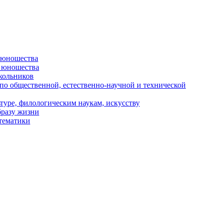
и юношества
и юношества
кольников
 по общественной, естественно-научной и технической
туре, филологическим наукам, искусству
бразу жизни
 тематики