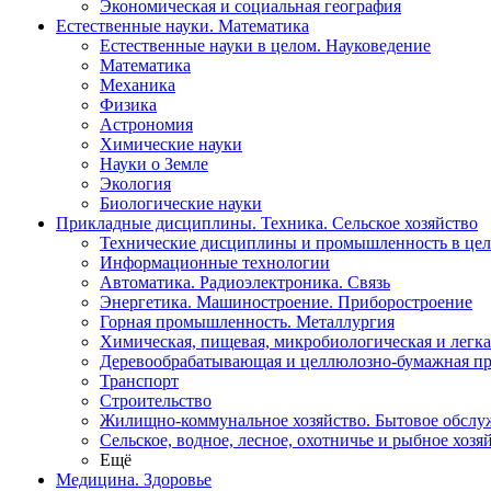
Экономическая и социальная география
Естественные науки. Математика
Естественные науки в целом. Науковедение
Математика
Механика
Физика
Астрономия
Химические науки
Науки о Земле
Экология
Биологические науки
Прикладные дисциплины. Техника. Сельское хозяйство
Технические дисциплины и промышленность в це
Информационные технологии
Автоматика. Радиоэлектроника. Связь
Энергетика. Машиностроение. Приборостроение
Горная промышленность. Металлургия
Химическая, пищевая, микробиологическая и легк
Деревообрабатывающая и целлюлозно-бумажная п
Транспорт
Строительство
Жилищно-коммунальное хозяйство. Бытовое обслу
Сельское, водное, лесное, охотничье и рыбное хозя
Ещё
Медицина. Здоровье