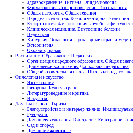
Здравоохранение. Гигиена. Эпидемиология
Фармакология. Лекарствоведение. Токсикология
Общая патология. Общая терапия
Народная медицина. Комплиментарная медицина
Курортология. Физиотерапия. Лечебная физкультур
Клиническая медицина. Внутренние болезни
Педиатрия
Хирургия. Онкология. Прикладные отрасли медиц
Ветеринария
Охрана здоровья
Воспитание. Образование. Педагогика
Организация народного образования. Общая педаг
Дошкольное воспитание. Дошкольная педагогика
Общеобразовательная школа. Школьная педагогика.
Филология и искусство
Языкознание
Риторика. Культура речи
Литературоведение и критика
Искусство
Дом. Быт. Спорт. Туризм
Благоустройство и интерьер жилищ. Индивидуально
Рукоделие
Домашняя кулинария. Виноделие. Консервировани
Сад и огород
Домашние животные