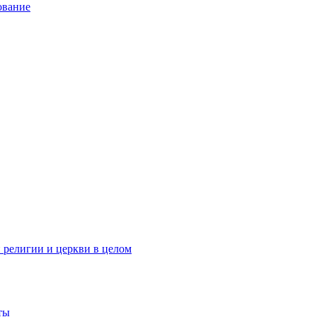
ование
 религии и церкви в целом
ты