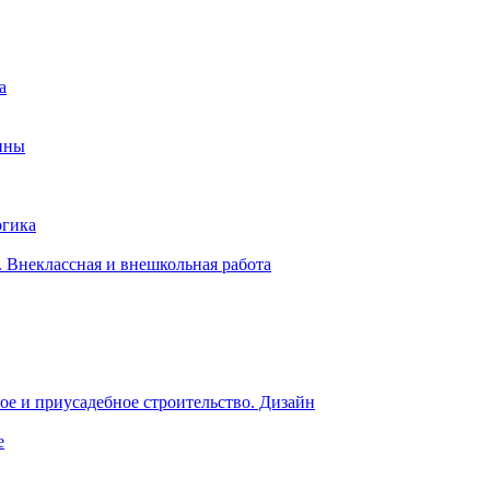
а
ины
огика
 Внеклассная и внешкольная работа
е и приусадебное строительство. Дизайн
е