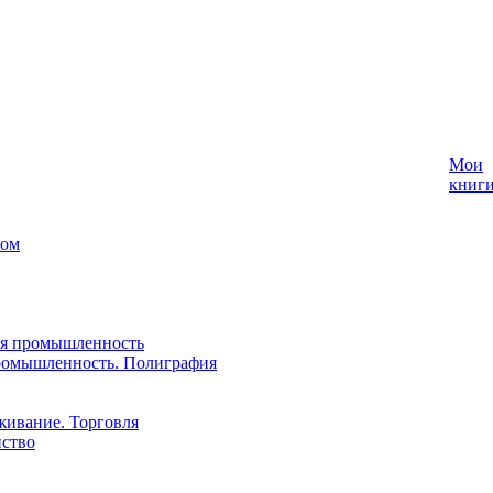
Мои
книг
лом
ая промышленность
ромышленность. Полиграфия
живание. Торговля
йство