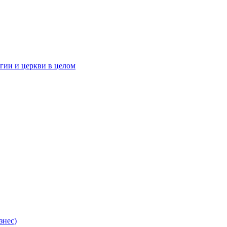
гии и церкви в целом
знес)