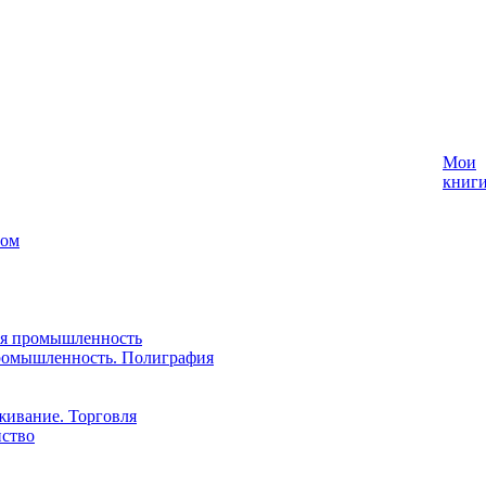
Мои
книг
лом
ая промышленность
ромышленность. Полиграфия
живание. Торговля
йство