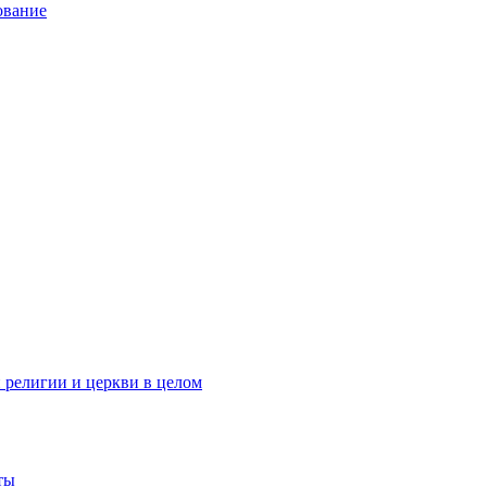
ование
 религии и церкви в целом
ты