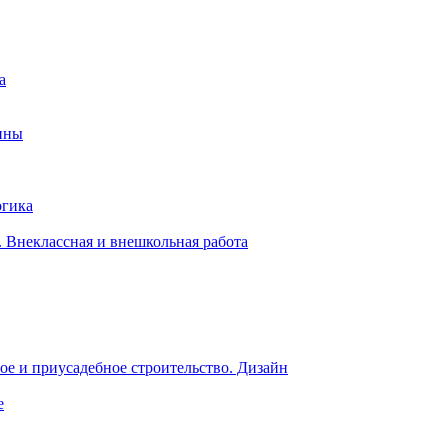
а
ины
огика
 Внеклассная и внешкольная работа
е и приусадебное строительство. Дизайн
е