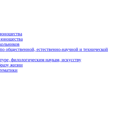
и юношества
и юношества
кольников
 по общественной, естественно-научной и технической
туре, филологическим наукам, искусству
бразу жизни
 тематики