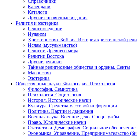
Справочники
Календари
Каталоги
Другие справочные издания
Религия и эзотерика
Религиоведение
Иудаизм
Христианство. Библия. История христианской рели
Ислам (мусульманство)
Религии Древнего мира
Религии Востока
Другие религии
Тайные религиозные общества и ордены. Секты
Масонство
Эзотерика
Общественные науки. Философия. Психология
Философия. Семиотика
Психология. Социология
История. Исторические науки
Культура. Средства массовой информации
Политика. Партии и движения
Военная наука. Военное дело. Спецслужбы
Право. Юридические науки
Статистика. Демография. Социальное обеспечение
Экономика. Управление. Предпринимательство (би