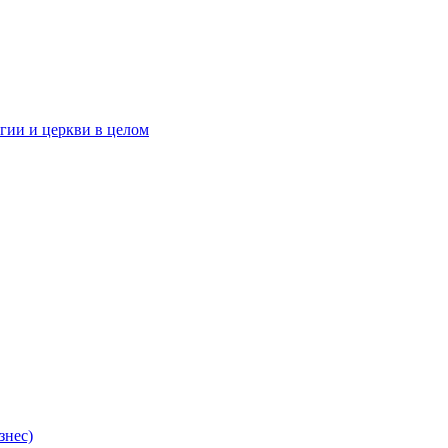
гии и церкви в целом
знес)