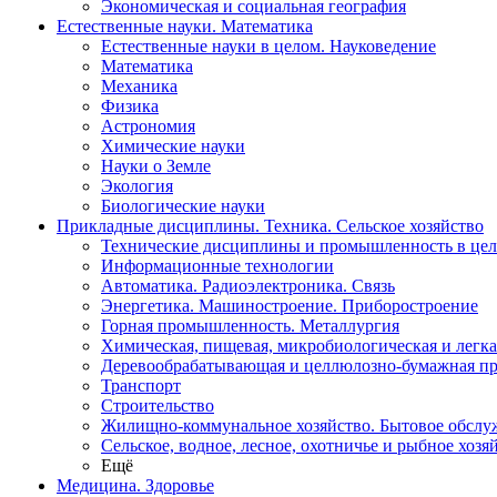
Экономическая и социальная география
Естественные науки. Математика
Естественные науки в целом. Науковедение
Математика
Механика
Физика
Астрономия
Химические науки
Науки о Земле
Экология
Биологические науки
Прикладные дисциплины. Техника. Сельское хозяйство
Технические дисциплины и промышленность в це
Информационные технологии
Автоматика. Радиоэлектроника. Связь
Энергетика. Машиностроение. Приборостроение
Горная промышленность. Металлургия
Химическая, пищевая, микробиологическая и легк
Деревообрабатывающая и целлюлозно-бумажная п
Транспорт
Строительство
Жилищно-коммунальное хозяйство. Бытовое обслу
Сельское, водное, лесное, охотничье и рыбное хозя
Ещё
Медицина. Здоровье