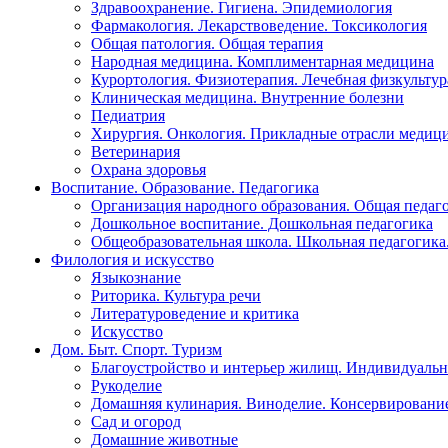
Здравоохранение. Гигиена. Эпидемиология
Фармакология. Лекарствоведение. Токсикология
Общая патология. Общая терапия
Народная медицина. Комплиментарная медицина
Курортология. Физиотерапия. Лечебная физкультур
Клиническая медицина. Внутренние болезни
Педиатрия
Хирургия. Онкология. Прикладные отрасли медиц
Ветеринария
Охрана здоровья
Воспитание. Образование. Педагогика
Организация народного образования. Общая педаг
Дошкольное воспитание. Дошкольная педагогика
Общеобразовательная школа. Школьная педагогика.
Филология и искусство
Языкознание
Риторика. Культура речи
Литературоведение и критика
Искусство
Дом. Быт. Спорт. Туризм
Благоустройство и интерьер жилищ. Индивидуально
Рукоделие
Домашняя кулинария. Виноделие. Консервировани
Сад и огород
Домашние животные