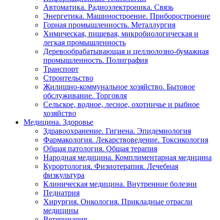
Автоматика. Радиоэлектроника. Связь
Энергетика. Машиностроение. Приборостроение
Горная промышленность. Металлургия
Химическая, пищевая, микробиологическая и
легкая промышленность
Деревообрабатывающая и целлюлозно-бумажная
промышленность. Полиграфия
Транспорт
Строительство
Жилищно-коммунальное хозяйство. Бытовое
обслуживание. Торговля
Сельское, водное, лесное, охотничье и рыбное
хозяйство
Медицина. Здоровье
Здравоохранение. Гигиена. Эпидемиология
Фармакология. Лекарствоведение. Токсикология
Общая патология. Общая терапия
Народная медицина. Комплиментарная медицина
Курортология. Физиотерапия. Лечебная
физкультура
Клиническая медицина. Внутренние болезни
Педиатрия
Хирургия. Онкология. Прикладные отрасли
медицины
Ветеринария