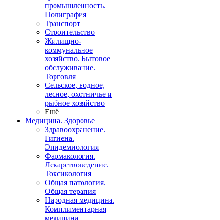
промышленность.
Полиграфия
Транспорт
Строительство
Жилищно-
коммунальное
хозяйство. Бытовое
обслуживание.
Торговля
Сельское, водное,
лесное, охотничье и
рыбное хозяйство
Ещё
Медицина. Здоровье
Здравоохранение.
Гигиена.
Эпидемиология
Фармакология.
Лекарствоведение.
Токсикология
Общая патология.
Общая терапия
Народная медицина.
Комплиментарная
медицина