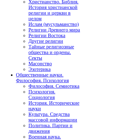
Христианство. Библия.
История христианской
религии и церкви в
целом
Ислам (мусульманство)
Религии Древнего мира
Религии Востока
Другие религии
Тайные религиозные
общества и ордены.
Секты
Масонство
Эзотерика
Общественные науки.
Философия. Психология
Философия. Семиотика
Психология.
Социология
История. Исторические
науки
Культура. Средства
массовой информации
Политика. Партии и
движения
Военная наука.