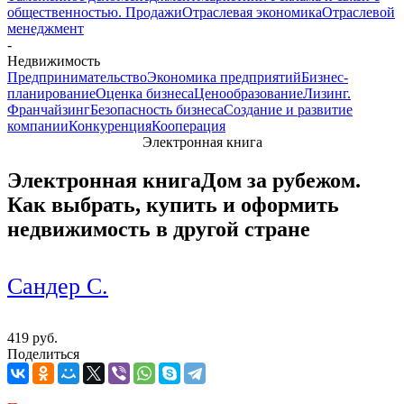
общественностью. Продажи
Отраслевая экономика
Отраслевой
менеджмент
-
Недвижимость
Предпринимательство
Экономика предприятий
Бизнес-
планирование
Оценка бизнеса
Ценообразование
Лизинг.
Франчайзинг
Безопасность бизнеса
Создание и развитие
компании
Конкуренция
Кооперация
Электронная книга
Электронная книга
Дом за рубежом.
Как выбрать, купить и оформить
недвижимость в другой стране
Сандер С.
419 руб.
Поделиться