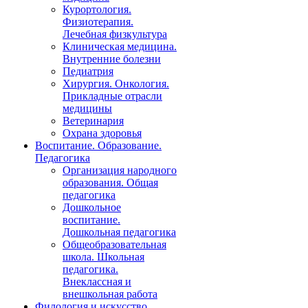
Курортология.
Физиотерапия.
Лечебная физкультура
Клиническая медицина.
Внутренние болезни
Педиатрия
Хирургия. Онкология.
Прикладные отрасли
медицины
Ветеринария
Охрана здоровья
Воспитание. Образование.
Педагогика
Организация народного
образования. Общая
педагогика
Дошкольное
воспитание.
Дошкольная педагогика
Общеобразовательная
школа. Школьная
педагогика.
Внеклассная и
внешкольная работа
Филология и искусство