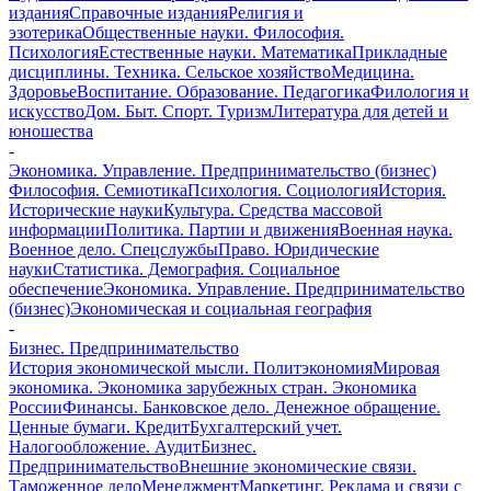
издания
Справочные издания
Религия и
эзотерика
Общественные науки. Философия.
Психология
Естественные науки. Математика
Прикладные
дисциплины. Техника. Сельское хозяйство
Медицина.
Здоровье
Воспитание. Образование. Педагогика
Филология и
искусство
Дом. Быт. Спорт. Туризм
Литература для детей и
юношества
-
Экономика. Управление. Предпринимательство (бизнес)
Философия. Семиотика
Психология. Социология
История.
Исторические науки
Культура. Средства массовой
информации
Политика. Партии и движения
Военная наука.
Военное дело. Спецслужбы
Право. Юридические
науки
Статистика. Демография. Социальное
обеспечение
Экономика. Управление. Предпринимательство
(бизнес)
Экономическая и социальная география
-
Бизнес. Предпринимательство
История экономической мысли. Политэкономия
Мировая
экономика. Экономика зарубежных стран. Экономика
России
Финансы. Банковское дело. Денежное обращение.
Ценные бумаги. Кредит
Бухгалтерский учет.
Налогообложение. Аудит
Бизнес.
Предпринимательство
Внешние экономические связи.
Таможенное дело
Менеджмент
Маркетинг. Реклама и связи с