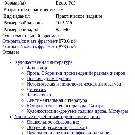
Формат(ы)
Epub, Pdf
Возрастное ограничение
12+
Вид издания
Практическое издание
Размер файла, epub
10.3 Mб
Размер файла, pdf
8.2 Mб
Ознакомительный фрагмент
Открыть/скачать фрагмент
878,6 кб
Открыть/скачать фрагмент
878,6 кб
Отзывы
Художественная литература
Фольклор
Проза. Сборники произведений разных жанров
Поэзия. Драматургия
Историческая и приключенческая литература
Детектив
Фантастика
Сентиментальная литература
Юмористическая литература. Сатира
Художественно-документальная проза. Мемуары
Учебные и учебно-методические издания
Дошкольное образование
Общее образование (1-11 кл.)
Начальное и среднее профессиональное