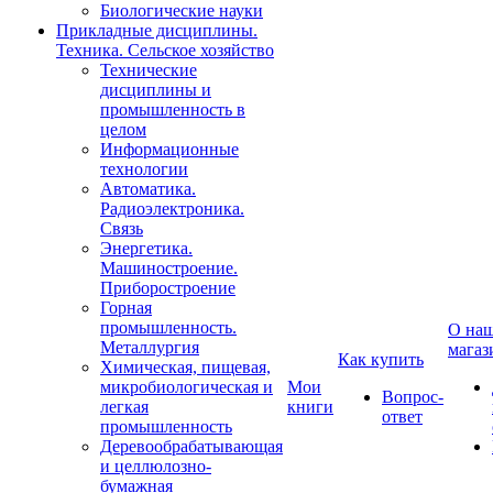
Биологические науки
Прикладные дисциплины.
Техника. Сельское хозяйство
Технические
дисциплины и
промышленность в
целом
Информационные
технологии
Автоматика.
Радиоэлектроника.
Связь
Энергетика.
Машиностроение.
Приборостроение
Горная
промышленность.
О на
Металлургия
магаз
Как купить
Химическая, пищевая,
микробиологическая и
Мои
Вопрос-
легкая
книги
ответ
промышленность
Деревообрабатывающая
и целлюлозно-
бумажная