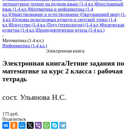
литературное чтение на родном языке (1-4 кл.)
Иностранный
язык (1-4 кл.)
Математика и информатика (1-4
кл.)
Обществознание и естествознание (Окружающий мир) (1-
4 кл.)
Основы религиозных культур и светской этики (1-4
кл.)
Искусство (1-4 кл.)
Труд (технология) (1-4 кл.)
Физическая
культура (1-4 кл.)
Пропедевтические курсы (1-4 кл.)
-
Математика (1-4 кл.)
Информатика (1-4 кл.)
Электронная книга
Электронная книга
Летние задания по
математике за курс 2 класса : рабочая
тетрадь
сост. Ульянова Н.С.
175 руб.
Поделиться