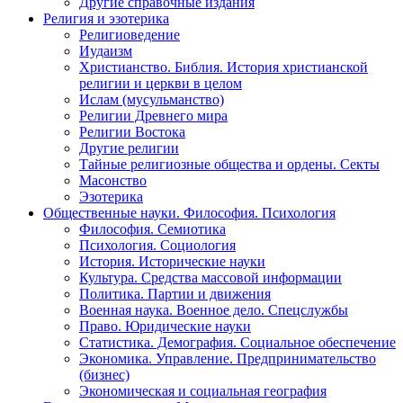
Другие справочные издания
Религия и эзотерика
Религиоведение
Иудаизм
Христианство. Библия. История христианской
религии и церкви в целом
Ислам (мусульманство)
Религии Древнего мира
Религии Востока
Другие религии
Тайные религиозные общества и ордены. Секты
Масонство
Эзотерика
Общественные науки. Философия. Психология
Философия. Семиотика
Психология. Социология
История. Исторические науки
Культура. Средства массовой информации
Политика. Партии и движения
Военная наука. Военное дело. Спецслужбы
Право. Юридические науки
Статистика. Демография. Социальное обеспечение
Экономика. Управление. Предпринимательство
(бизнес)
Экономическая и социальная география