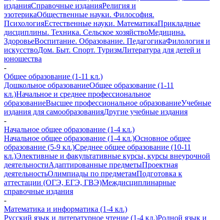
издания
Справочные издания
Религия и
эзотерика
Общественные науки. Философия.
Психология
Естественные науки. Математика
Прикладные
дисциплины. Техника. Сельское хозяйство
Медицина.
Здоровье
Воспитание. Образование. Педагогика
Филология и
искусство
Дом. Быт. Спорт. Туризм
Литература для детей и
юношества
-
Общее образование (1-11 кл.)
Дошкольное образование
Общее образование (1-11
кл.)
Начальное и среднее профессиональное
образование
Высшее профессиональное образование
Учебные
издания для самообразования
Другие учебные издания
-
Начальное общее образование (1-4 кл.)
Начальное общее образование (1-4 кл.)
Основное общее
образование (5-9 кл.)
Среднее общее образование (10-11
кл.)
Элективные и факультативные курсы, курсы внеурочной
деятельности
Адаптированные предметы
Проектная
деятельность
Олимпиады по предметам
Подготовка к
аттестации (ОГЭ, ЕГЭ, ГВЭ)
Междисциплинарные
справочные издания
-
Математика и информатика (1-4 кл.)
Русский язык и литературное чтение (1-4 кл.)
Родной язык и