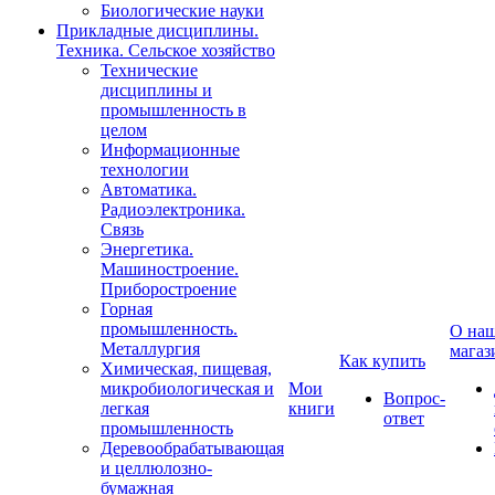
Биологические науки
Прикладные дисциплины.
Техника. Сельское хозяйство
Технические
дисциплины и
промышленность в
целом
Информационные
технологии
Автоматика.
Радиоэлектроника.
Связь
Энергетика.
Машиностроение.
Приборостроение
Горная
промышленность.
О на
Металлургия
магаз
Как купить
Химическая, пищевая,
микробиологическая и
Мои
Вопрос-
легкая
книги
ответ
промышленность
Деревообрабатывающая
и целлюлозно-
бумажная