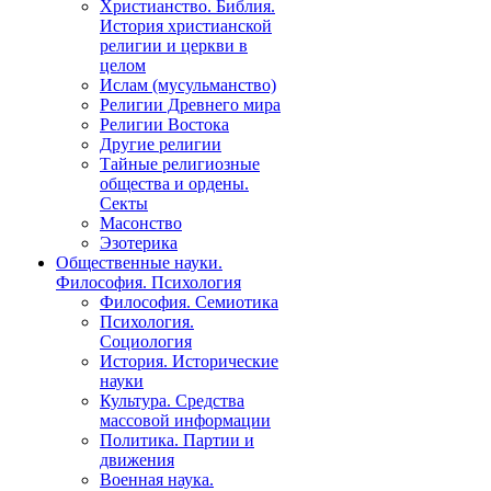
Христианство. Библия.
История христианской
религии и церкви в
целом
Ислам (мусульманство)
Религии Древнего мира
Религии Востока
Другие религии
Тайные религиозные
общества и ордены.
Секты
Масонство
Эзотерика
Общественные науки.
Философия. Психология
Философия. Семиотика
Психология.
Социология
История. Исторические
науки
Культура. Средства
массовой информации
Политика. Партии и
движения
Военная наука.