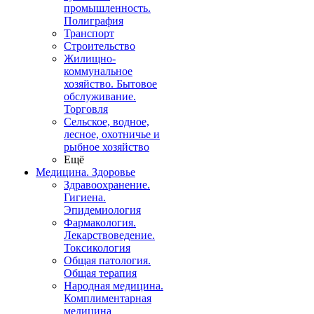
промышленность.
Полиграфия
Транспорт
Строительство
Жилищно-
коммунальное
хозяйство. Бытовое
обслуживание.
Торговля
Сельское, водное,
лесное, охотничье и
рыбное хозяйство
Ещё
Медицина. Здоровье
Здравоохранение.
Гигиена.
Эпидемиология
Фармакология.
Лекарствоведение.
Токсикология
Общая патология.
Общая терапия
Народная медицина.
Комплиментарная
медицина