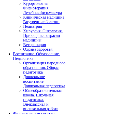
Курортология.
Физиотерапия.
Лечебная физкультура
Клиническая медицина.
Внутренние болезни
Педиатрия
Хирургия. Онкология.
Прикладные отрасли
медицины
Ветеринария
Охрана здоровья
Воспитание. Образование.
Педагогика
Организация народного
образования. Общая
педагогика
Дошкольное
воспитание.
Дошкольная педагогика
Общеобразовательная
школа. Школьная
педагогика.
Внеклассная и
внешкольная работа
Филология и искусство