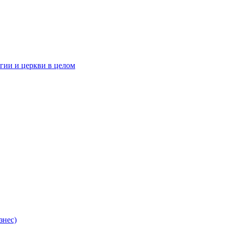
гии и церкви в целом
знес)