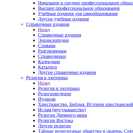
Начальное и среднее профессиональное образ
Высшее профессиональное образование
Учебные издания для самообразования
Другие учебные издания
Справочные издания
Назад
Справочные издания
Энциклопедии
Словари
Разговорники
Справочники
Календари
Каталоги
Другие справочные издания
Религия и эзотерика
Назад
Религия и эзотерика
Религиоведение
Иудаизм
Христианство. Библия. История христианской
Ислам (мусульманство)
Религии Древнего мира
Религии Востока
Другие религии
Тайные религиозные общества и ордены. Сек