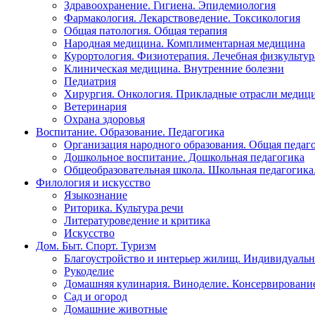
Здравоохранение. Гигиена. Эпидемиология
Фармакология. Лекарствоведение. Токсикология
Общая патология. Общая терапия
Народная медицина. Комплиментарная медицина
Курортология. Физиотерапия. Лечебная физкультур
Клиническая медицина. Внутренние болезни
Педиатрия
Хирургия. Онкология. Прикладные отрасли медиц
Ветеринария
Охрана здоровья
Воспитание. Образование. Педагогика
Организация народного образования. Общая педаг
Дошкольное воспитание. Дошкольная педагогика
Общеобразовательная школа. Школьная педагогика.
Филология и искусство
Языкознание
Риторика. Культура речи
Литературоведение и критика
Искусство
Дом. Быт. Спорт. Туризм
Благоустройство и интерьер жилищ. Индивидуально
Рукоделие
Домашняя кулинария. Виноделие. Консервировани
Сад и огород
Домашние животные