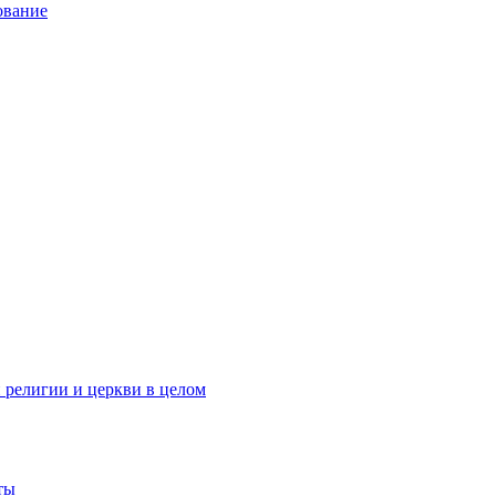
ование
 религии и церкви в целом
ты