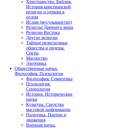
Христианство. Библия.
История христианской
религии и церкви в
целом
Ислам (мусульманство)
Религии Древнего мира
Религии Востока
Другие религии
Тайные религиозные
общества и ордены.
Секты
Масонство
Эзотерика
Общественные науки.
Философия. Психология
Философия. Семиотика
Психология.
Социология
История. Исторические
науки
Культура. Средства
массовой информации
Политика. Партии и
движения
Военная наука.