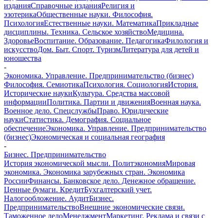
издания
Справочные издания
Религия и
эзотерика
Общественные науки. Философия.
Психология
Естественные науки. Математика
Прикладные
дисциплины. Техника. Сельское хозяйство
Медицина.
Здоровье
Воспитание. Образование. Педагогика
Филология и
искусство
Дом. Быт. Спорт. Туризм
Литература для детей и
юношества
-
Экономика. Управление. Предпринимательство (бизнес)
Философия. Семиотика
Психология. Социология
История.
Исторические науки
Культура. Средства массовой
информации
Политика. Партии и движения
Военная наука.
Военное дело. Спецслужбы
Право. Юридические
науки
Статистика. Демография. Социальное
обеспечение
Экономика. Управление. Предпринимательство
(бизнес)
Экономическая и социальная география
-
Бизнес. Предпринимательство
История экономической мысли. Политэкономия
Мировая
экономика. Экономика зарубежных стран. Экономика
России
Финансы. Банковское дело. Денежное обращение.
Ценные бумаги. Кредит
Бухгалтерский учет.
Налогообложение. Аудит
Бизнес.
Предпринимательство
Внешние экономические связи.
Таможенное дело
Менеджмент
Маркетинг. Реклама и связи с