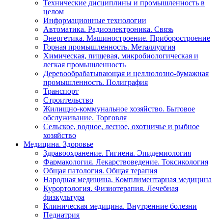
Технические дисциплины и промышленность в
целом
Информационные технологии
Автоматика. Радиоэлектроника. Связь
Энергетика. Машиностроение. Приборостроение
Горная промышленность. Металлургия
Химическая, пищевая, микробиологическая и
легкая промышленность
Деревообрабатывающая и целлюлозно-бумажная
промышленность. Полиграфия
Транспорт
Строительство
Жилищно-коммунальное хозяйство. Бытовое
обслуживание. Торговля
Сельское, водное, лесное, охотничье и рыбное
хозяйство
Медицина. Здоровье
Здравоохранение. Гигиена. Эпидемиология
Фармакология. Лекарствоведение. Токсикология
Общая патология. Общая терапия
Народная медицина. Комплиментарная медицина
Курортология. Физиотерапия. Лечебная
физкультура
Клиническая медицина. Внутренние болезни
Педиатрия