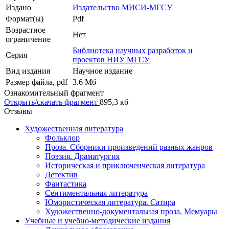
Издано
Издательство МИСИ-МГСУ
Формат(ы)
Pdf
Возрастное
Нет
ограничение
Библиотека научных разработок и
Серия
проектов НИУ МГСУ
Вид издания
Научное издание
Размер файла, pdf
3.6 Mб
Ознакомительный фрагмент
Открыть/скачать фрагмент
895,3 кб
Отзывы
Художественная литература
Фольклор
Проза. Сборники произведений разных жанров
Поэзия. Драматургия
Историческая и приключенческая литература
Детектив
Фантастика
Сентиментальная литература
Юмористическая литература. Сатира
Художественно-документальная проза. Мемуары
Учебные и учебно-методические издания