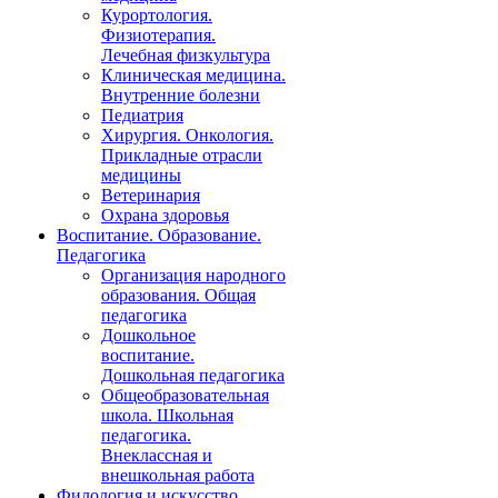
Курортология.
Физиотерапия.
Лечебная физкультура
Клиническая медицина.
Внутренние болезни
Педиатрия
Хирургия. Онкология.
Прикладные отрасли
медицины
Ветеринария
Охрана здоровья
Воспитание. Образование.
Педагогика
Организация народного
образования. Общая
педагогика
Дошкольное
воспитание.
Дошкольная педагогика
Общеобразовательная
школа. Школьная
педагогика.
Внеклассная и
внешкольная работа
Филология и искусство