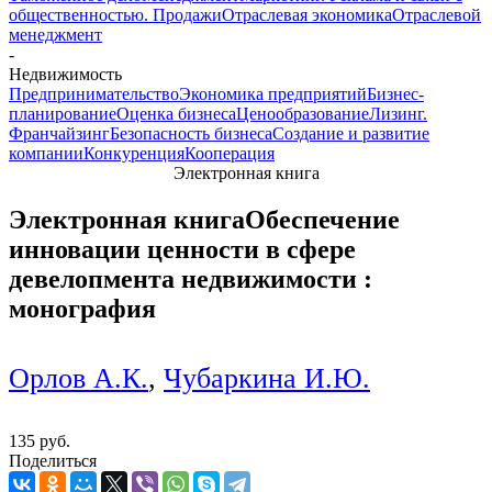
общественностью. Продажи
Отраслевая экономика
Отраслевой
менеджмент
-
Недвижимость
Предпринимательство
Экономика предприятий
Бизнес-
планирование
Оценка бизнеса
Ценообразование
Лизинг.
Франчайзинг
Безопасность бизнеса
Создание и развитие
компании
Конкуренция
Кооперация
Электронная книга
Электронная книга
Обеспечение
инновации ценности в сфере
девелопмента недвижимости :
монография
Орлов А.К.
,
Чубаркина И.Ю.
135 руб.
Поделиться