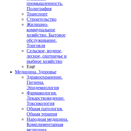
промышленность.
Полиграфия
Транспорт
Строительство
Жилищно-
коммунальное
хозяйство. Бытовое
обслуживание.
Торговля
Сельское, водное,
лесное, охотничье и
рыбное хозяйство
Ещё
Медицина. Здоровье
Здравоохранение.
Гигиена.
Эпидемиология
Фармакология.
Лекарствоведение.
Токсикология
Общая патология.
Общая терапия
Народная медицина.
Комплиментарная
медицина