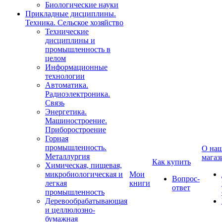
Биологические науки
Прикладные дисциплины.
Техника. Сельское хозяйство
Технические
дисциплины и
промышленность в
целом
Информационные
технологии
Автоматика.
Радиоэлектроника.
Связь
Энергетика.
Машиностроение.
Приборостроение
Горная
промышленность.
О на
Металлургия
магаз
Как купить
Химическая, пищевая,
микробиологическая и
Мои
Вопрос-
легкая
книги
ответ
промышленность
Деревообрабатывающая
и целлюлозно-
бумажная