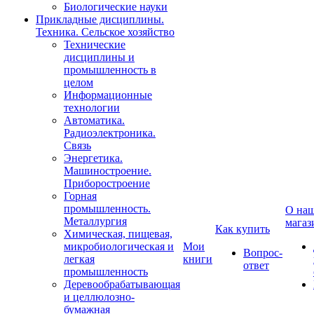
Биологические науки
Прикладные дисциплины.
Техника. Сельское хозяйство
Технические
дисциплины и
промышленность в
целом
Информационные
технологии
Автоматика.
Радиоэлектроника.
Связь
Энергетика.
Машиностроение.
Приборостроение
Горная
промышленность.
О на
Металлургия
магаз
Как купить
Химическая, пищевая,
микробиологическая и
Мои
Вопрос-
легкая
книги
ответ
промышленность
Деревообрабатывающая
и целлюлозно-
бумажная