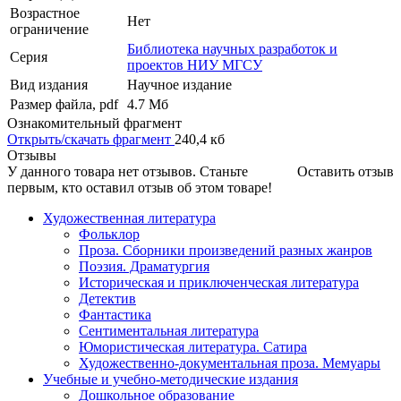
Возрастное
Нет
ограничение
Библиотека научных разработок и
Серия
проектов НИУ МГСУ
Вид издания
Научное издание
Размер файла, pdf
4.7 Mб
Ознакомительный фрагмент
Открыть/скачать фрагмент
240,4 кб
Отзывы
У данного товара нет отзывов. Станьте
Оставить отзыв
первым, кто оставил отзыв об этом товаре!
Художественная литература
Фольклор
Проза. Сборники произведений разных жанров
Поэзия. Драматургия
Историческая и приключенческая литература
Детектив
Фантастика
Сентиментальная литература
Юмористическая литература. Сатира
Художественно-документальная проза. Мемуары
Учебные и учебно-методические издания
Дошкольное образование