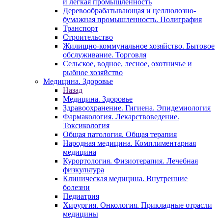
и легкая промышленность
Деревообрабатывающая и целлюлозно-
бумажная промышленность. Полиграфия
Транспорт
Строительство
Жилищно-коммунальное хозяйство. Бытовое
обслуживание. Торговля
Сельское, водное, лесное, охотничье и
рыбное хозяйство
Медицина. Здоровье
Назад
Медицина. Здоровье
Здравоохранение. Гигиена. Эпидемиология
Фармакология. Лекарствоведение.
Токсикология
Общая патология. Общая терапия
Народная медицина. Комплиментарная
медицина
Курортология. Физиотерапия. Лечебная
физкультура
Клиническая медицина. Внутренние
болезни
Педиатрия
Хирургия. Онкология. Прикладные отрасли
медицины