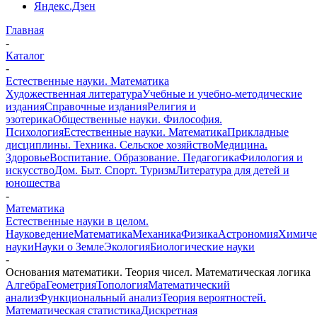
Яндекс.Дзен
Главная
-
Каталог
-
Естественные науки. Математика
Художественная литература
Учебные и учебно-методические
издания
Справочные издания
Религия и
эзотерика
Общественные науки. Философия.
Психология
Естественные науки. Математика
Прикладные
дисциплины. Техника. Сельское хозяйство
Медицина.
Здоровье
Воспитание. Образование. Педагогика
Филология и
искусство
Дом. Быт. Спорт. Туризм
Литература для детей и
юношества
-
Математика
Естественные науки в целом.
Науковедение
Математика
Механика
Физика
Астрономия
Химиче
науки
Науки о Земле
Экология
Биологические науки
-
Основания математики. Теория чисел. Математическая логика
Алгебра
Геометрия
Топология
Математический
анализ
Функциональный анализ
Теория вероятностей.
Математическая статистика
Дискретная