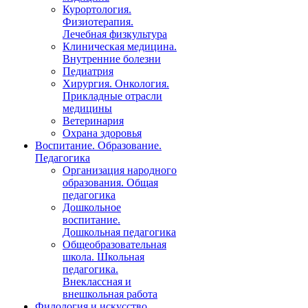
Курортология.
Физиотерапия.
Лечебная физкультура
Клиническая медицина.
Внутренние болезни
Педиатрия
Хирургия. Онкология.
Прикладные отрасли
медицины
Ветеринария
Охрана здоровья
Воспитание. Образование.
Педагогика
Организация народного
образования. Общая
педагогика
Дошкольное
воспитание.
Дошкольная педагогика
Общеобразовательная
школа. Школьная
педагогика.
Внеклассная и
внешкольная работа
Филология и искусство