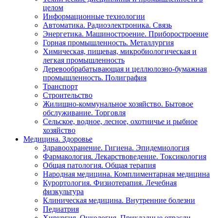
целом
Информационные технологии
Автоматика. Радиоэлектроника. Связь
Энергетика. Машиностроение. Приборостроение
Горная промышленность. Металлургия
Химическая, пищевая, микробиологическая и
легкая промышленность
Деревообрабатывающая и целлюлозно-бумажная
промышленность. Полиграфия
Транспорт
Строительство
Жилищно-коммунальное хозяйство. Бытовое
обслуживание. Торговля
Сельское, водное, лесное, охотничье и рыбное
хозяйство
Медицина. Здоровье
Здравоохранение. Гигиена. Эпидемиология
Фармакология. Лекарствоведение. Токсикология
Общая патология. Общая терапия
Народная медицина. Комплиментарная медицина
Курортология. Физиотерапия. Лечебная
физкультура
Клиническая медицина. Внутренние болезни
Педиатрия
Хирургия. Онкология. Прикладные отрасли