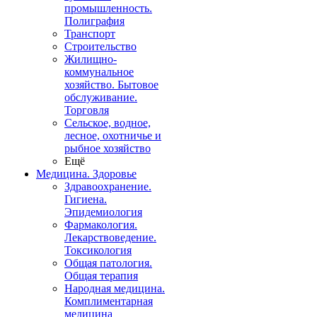
промышленность.
Полиграфия
Транспорт
Строительство
Жилищно-
коммунальное
хозяйство. Бытовое
обслуживание.
Торговля
Сельское, водное,
лесное, охотничье и
рыбное хозяйство
Ещё
Медицина. Здоровье
Здравоохранение.
Гигиена.
Эпидемиология
Фармакология.
Лекарствоведение.
Токсикология
Общая патология.
Общая терапия
Народная медицина.
Комплиментарная
медицина