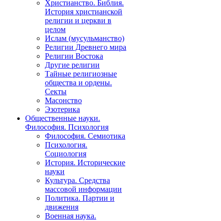
Христианство. Библия.
История христианской
религии и церкви в
целом
Ислам (мусульманство)
Религии Древнего мира
Религии Востока
Другие религии
Тайные религиозные
общества и ордены.
Секты
Масонство
Эзотерика
Общественные науки.
Философия. Психология
Философия. Семиотика
Психология.
Социология
История. Исторические
науки
Культура. Средства
массовой информации
Политика. Партии и
движения
Военная наука.