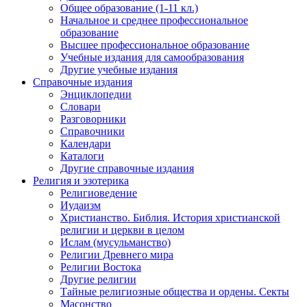
Общее образование (1-11 кл.)
Начальное и среднее профессиональное
образование
Высшее профессиональное образование
Учебные издания для самообразования
Другие учебные издания
Справочные издания
Энциклопедии
Словари
Разговорники
Справочники
Календари
Каталоги
Другие справочные издания
Религия и эзотерика
Религиоведение
Иудаизм
Христианство. Библия. История христианской
религии и церкви в целом
Ислам (мусульманство)
Религии Древнего мира
Религии Востока
Другие религии
Тайные религиозные общества и ордены. Секты
Масонство