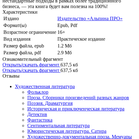
нестандартные подходы в рамках более традиционного
бизнеса, — эта книга будет вам полезна на 100%!
Характеристики
Издано
Издательство «Альпина ПРО»
Формат(ы)
Epub, Pdf
Возрастное ограничение
16+
Вид издания
Практическое издание
Размер файла, epub
1.2 Mб
Размер файла, pdf
2.9 Mб
Ознакомительный фрагмент
Открыть/скачать фрагмент
637,5 кб
Открыть/скачать фрагмент
637,5 кб
Отзывы
Художественная литература
Фольклор
Проза. Сборники произведений разных жанров
Поэзия. Драматургия
Историческая и приключенческая литература
Детектив
Фантастика
Сентиментальная литература
Юмористическая литература. Сатира
Художественно-документальная проза. Мемуары