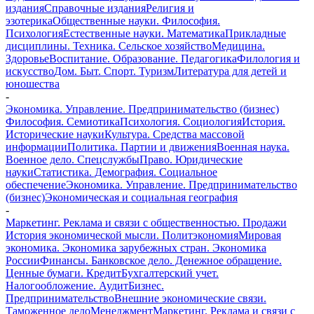
издания
Справочные издания
Религия и
эзотерика
Общественные науки. Философия.
Психология
Естественные науки. Математика
Прикладные
дисциплины. Техника. Сельское хозяйство
Медицина.
Здоровье
Воспитание. Образование. Педагогика
Филология и
искусство
Дом. Быт. Спорт. Туризм
Литература для детей и
юношества
-
Экономика. Управление. Предпринимательство (бизнес)
Философия. Семиотика
Психология. Социология
История.
Исторические науки
Культура. Средства массовой
информации
Политика. Партии и движения
Военная наука.
Военное дело. Спецслужбы
Право. Юридические
науки
Статистика. Демография. Социальное
обеспечение
Экономика. Управление. Предпринимательство
(бизнес)
Экономическая и социальная география
-
Маркетинг. Реклама и связи с общественностью. Продажи
История экономической мысли. Политэкономия
Мировая
экономика. Экономика зарубежных стран. Экономика
России
Финансы. Банковское дело. Денежное обращение.
Ценные бумаги. Кредит
Бухгалтерский учет.
Налогообложение. Аудит
Бизнес.
Предпринимательство
Внешние экономические связи.
Таможенное дело
Менеджмент
Маркетинг. Реклама и связи с