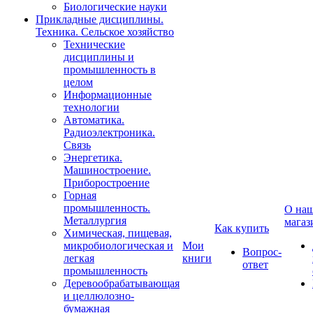
Биологические науки
Прикладные дисциплины.
Техника. Сельское хозяйство
Технические
дисциплины и
промышленность в
целом
Информационные
технологии
Автоматика.
Радиоэлектроника.
Связь
Энергетика.
Машиностроение.
Приборостроение
Горная
промышленность.
О на
Металлургия
магаз
Как купить
Химическая, пищевая,
микробиологическая и
Мои
Вопрос-
легкая
книги
ответ
промышленность
Деревообрабатывающая
и целлюлозно-
бумажная