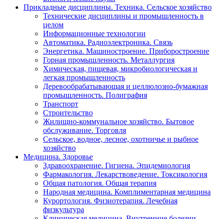
Прикладные дисциплины. Техника. Сельское хозяйство
Технические дисциплины и промышленность в
целом
Информационные технологии
Автоматика. Радиоэлектроника. Связь
Энергетика. Машиностроение. Приборостроение
Горная промышленность. Металлургия
Химическая, пищевая, микробиологическая и
легкая промышленность
Деревообрабатывающая и целлюлозно-бумажная
промышленность. Полиграфия
Транспорт
Строительство
Жилищно-коммунальное хозяйство. Бытовое
обслуживание. Торговля
Сельское, водное, лесное, охотничье и рыбное
хозяйство
Медицина. Здоровье
Здравоохранение. Гигиена. Эпидемиология
Фармакология. Лекарствоведение. Токсикология
Общая патология. Общая терапия
Народная медицина. Комплиментарная медицина
Курортология. Физиотерапия. Лечебная
физкультура
Клиническая медицина. Внутренние болезни