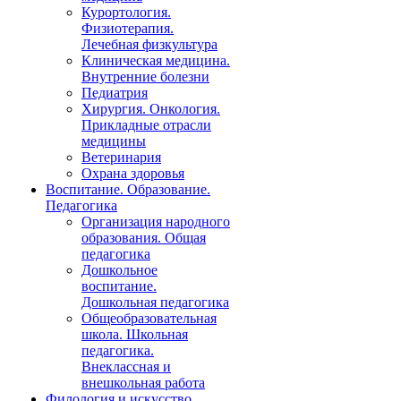
Курортология.
Физиотерапия.
Лечебная физкультура
Клиническая медицина.
Внутренние болезни
Педиатрия
Хирургия. Онкология.
Прикладные отрасли
медицины
Ветеринария
Охрана здоровья
Воспитание. Образование.
Педагогика
Организация народного
образования. Общая
педагогика
Дошкольное
воспитание.
Дошкольная педагогика
Общеобразовательная
школа. Школьная
педагогика.
Внеклассная и
внешкольная работа
Филология и искусство