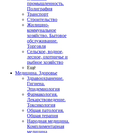
промышленность.
Полиграфия
Транспорт
Строительство
Жилищно-
коммунальное
хозяйство. Бытовое
обслуживание.
Торговля
Сельское, водное,
лесное, охотничье и
рыбное хозяйство
Ещё
Медицина. Здоровье
Здравоохранение.
Гигиена.
Эпидемиология
Фармакология.
Лекарствоведение.
Токсикология
Общая патология.
Общая терапия
Народная медицина.
Комплиментарная
медицина