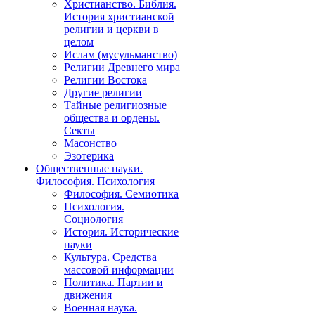
Христианство. Библия.
История христианской
религии и церкви в
целом
Ислам (мусульманство)
Религии Древнего мира
Религии Востока
Другие религии
Тайные религиозные
общества и ордены.
Секты
Масонство
Эзотерика
Общественные науки.
Философия. Психология
Философия. Семиотика
Психология.
Социология
История. Исторические
науки
Культура. Средства
массовой информации
Политика. Партии и
движения
Военная наука.