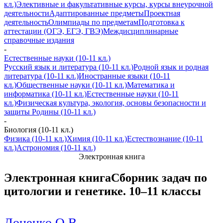
кл.)
Элективные и факультативные курсы, курсы внеурочной
деятельности
Адаптированные предметы
Проектная
деятельность
Олимпиады по предметам
Подготовка к
аттестации (ОГЭ, ЕГЭ, ГВЭ)
Междисциплинарные
справочные издания
-
Естественные науки (10-11 кл.)
Русский язык и литература (10-11 кл.)
Родной язык и родная
литература (10-11 кл.)
Иностранные языки (10-11
кл.)
Общественные науки (10-11 кл.)
Математика и
информатика (10-11 кл.)
Естественные науки (10-11
кл.)
Физическая культура, экология, основы безопасности и
защиты Родины (10-11 кл.)
-
Биология (10-11 кл.)
Физика (10-11 кл.)
Химия (10-11 кл.)
Естествознание (10-11
кл.)
Астрономия (10-11 кл.)
Электронная книга
Электронная книга
Сборник задач по
цитологии и генетике. 10–11 классы
Доценко О.В.