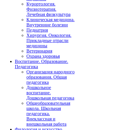
Курортология.
Физиотерапия.
Лечебная физкультура
Клиническая медицина.
Внутренние болезни
Педиатрия
Хирургия. Онкология.
Прикладные отрасли
медицины
Ветеринария
Охрана здоровья
Воспитание. Образование.
Педагогика
Организация народного
образования. Общая
педагогика
Дошкольное
воспитание.
Дошкольная педагогика
Общеобразовательная
школа. Школьная
педагогика.
Внеклассная и
внешкольная работа
Филология и искусство