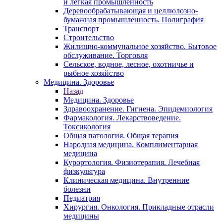
и легкая промышленность
Деревообрабатывающая и целлюлозно-
бумажная промышленность. Полиграфия
Транспорт
Строительство
Жилищно-коммунальное хозяйство. Бытовое
обслуживание. Торговля
Сельское, водное, лесное, охотничье и
рыбное хозяйство
Медицина. Здоровье
Назад
Медицина. Здоровье
Здравоохранение. Гигиена. Эпидемиология
Фармакология. Лекарствоведение.
Токсикология
Общая патология. Общая терапия
Народная медицина. Комплиментарная
медицина
Курортология. Физиотерапия. Лечебная
физкультура
Клиническая медицина. Внутренние
болезни
Педиатрия
Хирургия. Онкология. Прикладные отрасли
медицины