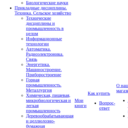
Биологические науки
Прикладные дисциплины.
Техника. Сельское хозяйство
Технические
дисциплины и
промышленность в
целом
Информационные
технологии
Автоматика.
Радиоэлектроника.
Связь
Энергетика.
Машиностроение.
Приборостроение
Горная
промышленность.
О на
Металлургия
магаз
Как купить
Химическая, пищевая,
микробиологическая и
Мои
Вопрос-
легкая
книги
ответ
промышленность
Деревообрабатывающая
и целлюлозно-
бумажная