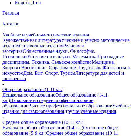
Яндекс.Дзен
Главная
-
Каталог
-
Учебные и учебно-методические издания
Художественная литература
Учебные и учебно-методические
издания
Справочные издания
Религия и
эзотерика
Общественные науки. Философия.
Психология
Естественные науки. Математика
Прикладные
дисциплины. Техника. Сельское хозяйство
Медицина.
Здоровье
Воспитание. Образование. Педагогика
Филология и
искусство
Дом. Быт. Спорт. Туризм
Литература для детей и
юношества
-
Общее образование (1-11 кл.)
Дошкольное образование
Общее образование (1-11
кл.)
Начальное и среднее профессиональное
образование
Высшее профессиональное образование
Учебные
издания для самообразования
Другие учебные издания
-
Среднее общее образование (10-11 кл.)
Начальное общее образование (1-4 кл.)
Основное общее
образование (5-9 кл.)
Среднее общее образование (10-11