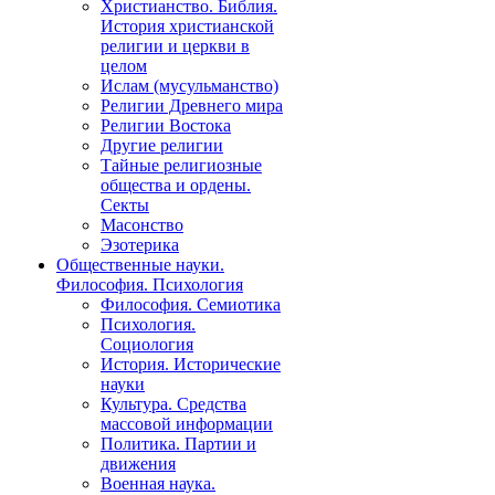
Христианство. Библия.
История христианской
религии и церкви в
целом
Ислам (мусульманство)
Религии Древнего мира
Религии Востока
Другие религии
Тайные религиозные
общества и ордены.
Секты
Масонство
Эзотерика
Общественные науки.
Философия. Психология
Философия. Семиотика
Психология.
Социология
История. Исторические
науки
Культура. Средства
массовой информации
Политика. Партии и
движения
Военная наука.