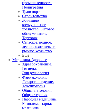
промышленность.
Полиграфия
Транспорт
Строительство
Жилищно-
коммунальное
хозяйство. Бытовое
обслуживание.
Торговля
Сельское, водное,
лесное, охотничье и
рыбное хозяйство
Ещё
Медицина. Здоровье
Здравоохранение.
Гигиена.
Эпидемиология
Фармакология.
Лекарствоведение.
Токсикология
Общая патология.
Общая терапия
Народная медицина.
Комплиментарная
медицина