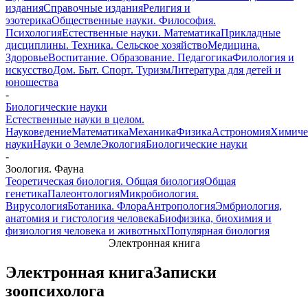
издания
Справочные издания
Религия и
эзотерика
Общественные науки. Философия.
Психология
Естественные науки. Математика
Прикладные
дисциплины. Техника. Сельское хозяйство
Медицина.
Здоровье
Воспитание. Образование. Педагогика
Филология и
искусство
Дом. Быт. Спорт. Туризм
Литература для детей и
юношества
-
Биологические науки
Естественные науки в целом.
Науковедение
Математика
Механика
Физика
Астрономия
Химиче
науки
Науки о Земле
Экология
Биологические науки
-
Зоология. Фауна
Теоретическая биология. Общая биология
Общая
генетика
Палеонтология
Микробиология.
Вирусология
Ботаника. Флора
Антропология
Эмбриология,
анатомия и гистология человека
Биофизика, биохимия и
физиология человека и животных
Популярная биология
Электронная книга
Электронная книга
Записки
зоопсихолога