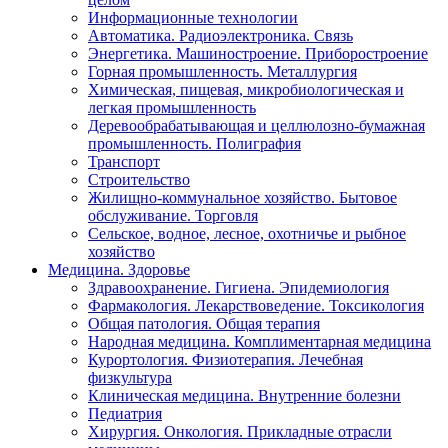
Информационные технологии
Автоматика. Радиоэлектроника. Связь
Энергетика. Машиностроение. Приборостроение
Горная промышленность. Металлургия
Химическая, пищевая, микробиологическая и
легкая промышленность
Деревообрабатывающая и целлюлозно-бумажная
промышленность. Полиграфия
Транспорт
Строительство
Жилищно-коммунальное хозяйство. Бытовое
обслуживание. Торговля
Сельское, водное, лесное, охотничье и рыбное
хозяйство
Медицина. Здоровье
Здравоохранение. Гигиена. Эпидемиология
Фармакология. Лекарствоведение. Токсикология
Общая патология. Общая терапия
Народная медицина. Комплиментарная медицина
Курортология. Физиотерапия. Лечебная
физкультура
Клиническая медицина. Внутренние болезни
Педиатрия
Хирургия. Онкология. Прикладные отрасли