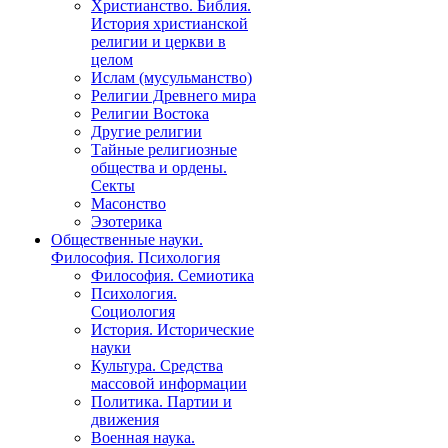
Христианство. Библия.
История христианской
религии и церкви в
целом
Ислам (мусульманство)
Религии Древнего мира
Религии Востока
Другие религии
Тайные религиозные
общества и ордены.
Секты
Масонство
Эзотерика
Общественные науки.
Философия. Психология
Философия. Семиотика
Психология.
Социология
История. Исторические
науки
Культура. Средства
массовой информации
Политика. Партии и
движения
Военная наука.