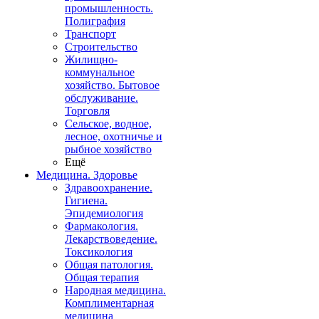
промышленность.
Полиграфия
Транспорт
Строительство
Жилищно-
коммунальное
хозяйство. Бытовое
обслуживание.
Торговля
Сельское, водное,
лесное, охотничье и
рыбное хозяйство
Ещё
Медицина. Здоровье
Здравоохранение.
Гигиена.
Эпидемиология
Фармакология.
Лекарствоведение.
Токсикология
Общая патология.
Общая терапия
Народная медицина.
Комплиментарная
медицина