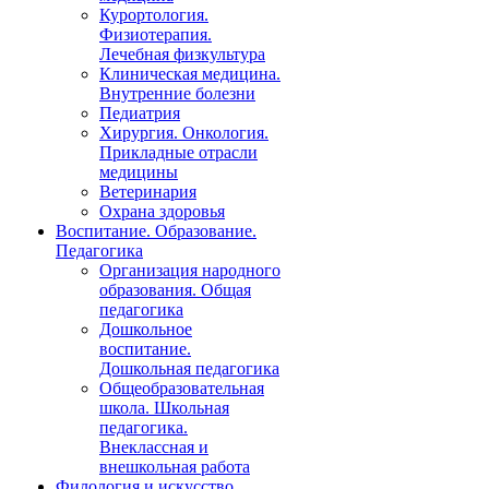
Курортология.
Физиотерапия.
Лечебная физкультура
Клиническая медицина.
Внутренние болезни
Педиатрия
Хирургия. Онкология.
Прикладные отрасли
медицины
Ветеринария
Охрана здоровья
Воспитание. Образование.
Педагогика
Организация народного
образования. Общая
педагогика
Дошкольное
воспитание.
Дошкольная педагогика
Общеобразовательная
школа. Школьная
педагогика.
Внеклассная и
внешкольная работа
Филология и искусство