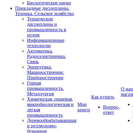
Биологические науки
Прикладные дисциплины.
Техника. Сельское хозяйство
Технические
дисциплины и
промышленность в
целом
Информационные
технологии
Автоматика.
Радиоэлектроника.
Связь
Энергетика.
Машиностроение.
Приборостроение
Горная
промышленность.
О на
Металлургия
магаз
Как купить
Химическая, пищевая,
микробиологическая и
Мои
Вопрос-
легкая
книги
ответ
промышленность
Деревообрабатывающая
и целлюлозно-
бумажная