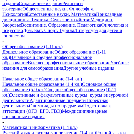
издания
Справочные издания
Религия и
эзотерика
Общественные науки. Философия.
Психология
Естественные науки. Математика
Прикладные
дисциплины. Техника. Сельское хозяйство
Медицина.
Здоровье
Воспитание. Образование. Педагогика
Филология и
искусство
Дом. Быт. Спорт. Туризм
Литература для детей и
юношества
-
Общее образование (1-11 кл.)
Дошкольное образование
Общее образование (1-11
кл.)
Начальное и среднее профессиональное
образование
Высшее профессиональное образование
Учебные
издания для самообразования
Другие учебные издания
-
Начальное общее образование (1-4 кл.)
Начальное общее образование (1-4 кл.)
Основное общее
образование (5-9 кл.)
Среднее общее образование (10-11
кл.)
Элективные и факультативные курсы, курсы внеурочной
деятельности
Адаптированные предметы
Проектная
деятельность
Олимпиады по предметам
Подготовка к
аттестации (ОГЭ, ЕГЭ, ГВЭ)
Междисциплинарные
справочные издания
-
Математика и информатика (1-4 кл.)
Русский язык и литературное чтение (1-4 кл.)
Родной язык и