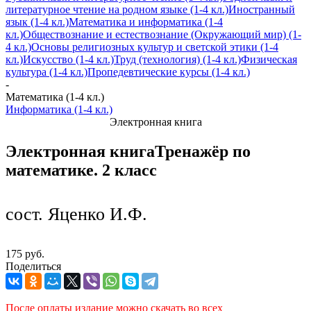
литературное чтение на родном языке (1-4 кл.)
Иностранный
язык (1-4 кл.)
Математика и информатика (1-4
кл.)
Обществознание и естествознание (Окружающий мир) (1-
4 кл.)
Основы религиозных культур и светской этики (1-4
кл.)
Искусство (1-4 кл.)
Труд (технология) (1-4 кл.)
Физическая
культура (1-4 кл.)
Пропедевтические курсы (1-4 кл.)
-
Математика (1-4 кл.)
Информатика (1-4 кл.)
Электронная книга
Электронная книга
Тренажёр по
математике. 2 класс
сост. Яценко И.Ф.
175 руб.
Поделиться
После оплаты издание можно скачать во всех