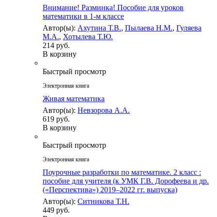
Внимание! Разминка! Пособие для уроков
математики в 1-м классе
Автор(ы):
Ахутина Т.В.
,
Пылаева Н.М.
,
Гуляева
М.А.
,
Хотылева Т.Ю.
214 руб.
В корзину
Быстрый просмотр
Электронная книга
Живая математика
Автор(ы):
Невзорова А.А.
619 руб.
В корзину
Быстрый просмотр
Электронная книга
Поурочные разработки по математике. 2 класс :
пособие для учителя (к УМК Г.В. Дорофеева и др.
(«Перспектива») 2019–2022 гг. выпуска)
Автор(ы):
Ситникова Т.Н.
449 руб.