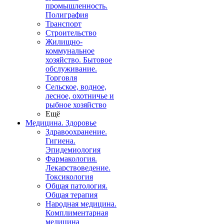
промышленность.
Полиграфия
Транспорт
Строительство
Жилищно-
коммунальное
хозяйство. Бытовое
обслуживание.
Торговля
Сельское, водное,
лесное, охотничье и
рыбное хозяйство
Ещё
Медицина. Здоровье
Здравоохранение.
Гигиена.
Эпидемиология
Фармакология.
Лекарствоведение.
Токсикология
Общая патология.
Общая терапия
Народная медицина.
Комплиментарная
медицина