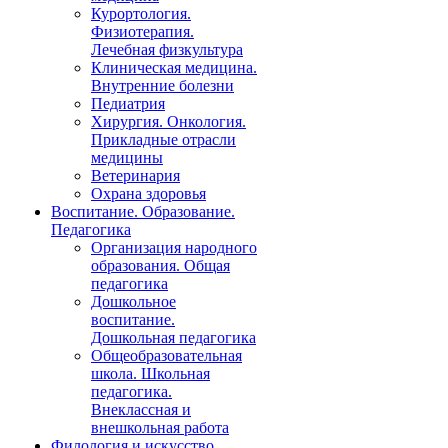
Курортология.
Физиотерапия.
Лечебная физкультура
Клиническая медицина.
Внутренние болезни
Педиатрия
Хирургия. Онкология.
Прикладные отрасли
медицины
Ветеринария
Охрана здоровья
Воспитание. Образование.
Педагогика
Организация народного
образования. Общая
педагогика
Дошкольное
воспитание.
Дошкольная педагогика
Общеобразовательная
школа. Школьная
педагогика.
Внеклассная и
внешкольная работа
Филология и искусство