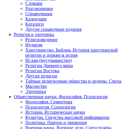
Словари
Разговорники
Справочники
Календари
Каталоги
Другие справочные издания
Религия и эзотерика
Религиоведение
Иудаизм
Христианство. Библия. История христианской
религии и церкви в целом
Ислам (мусульманство)
Религии Древнего мира
Религии Востока
Другие религии
Тайные религиозные общества и ордены. Секты
Масонство
Эзотерика
Общественные науки. Философия. Психология
Философия. Семиотика
Психология. Социология
История. Исторические науки
Культура. Средства массовой информации
Политика. Партии и движения
Военная наука. Военное дело. Спецслужбы