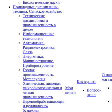
Биологические науки
Прикладные дисциплины.
Техника. Сельское хозяйство
Технические
дисциплины и
промышленность в
целом
Информационные
технологии
Автоматика.
Радиоэлектроника.
Связь
Энергетика.
Машиностроение.
Приборостроение
Горная
промышленность.
О на
Металлургия
магаз
Как купить
Химическая, пищевая,
микробиологическая и
Мои
Вопрос-
легкая
книги
ответ
промышленность
Деревообрабатывающая
и целлюлозно-
бумажная