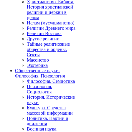
Христианство. Библия.
История христианской
религии и церкви в
целом
Ислам (мусульманство)
Религии Древнего мира
Религии Востока
Другие религии
Тайные религиозные
общества и ордены.
Секты
Масонство
Эзотерика
Общественные науки.
Философия. Психология
Философия. Семиотика
Психология.
Социология
История. Исторические
науки
Культура. Средства
массовой информации
Политика. Партии и
движения
Военная наука.