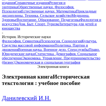
издания
Справочные издания
Религия и
эзотерика
Общественные науки. Философия.
Психология
Естественные науки. Математика
Прикладные
дисциплины. Техника. Сельское хозяйство
Медицина.
Здоровье
Воспитание. Образование. Педагогика
Филология и
искусство
Дом. Быт. Спорт. Туризм
Литература для детей и
юношества
-
История. Исторические науки
Философия. Семиотика
Психология. Социология
Культура.
Средства массовой информации
Политика. Партии и
движения
Военная наука. Военное дело. Спецслужбы
Право.
Юридические науки
Статистика. Демография. Социальное
обеспечение
Экономика. Управление. Предпринимательство
(бизнес)
Экономическая и социальная география
Электронная книга
Электронная книга
Историческая
текстология : учебное пособие
Данилевский И.Н.