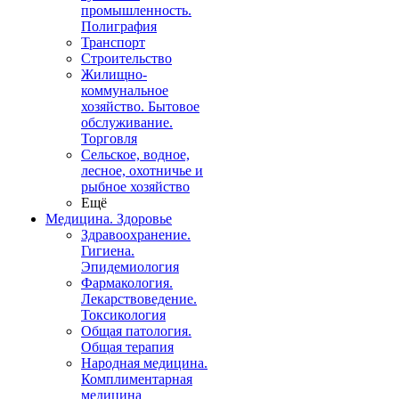
промышленность.
Полиграфия
Транспорт
Строительство
Жилищно-
коммунальное
хозяйство. Бытовое
обслуживание.
Торговля
Сельское, водное,
лесное, охотничье и
рыбное хозяйство
Ещё
Медицина. Здоровье
Здравоохранение.
Гигиена.
Эпидемиология
Фармакология.
Лекарствоведение.
Токсикология
Общая патология.
Общая терапия
Народная медицина.
Комплиментарная
медицина