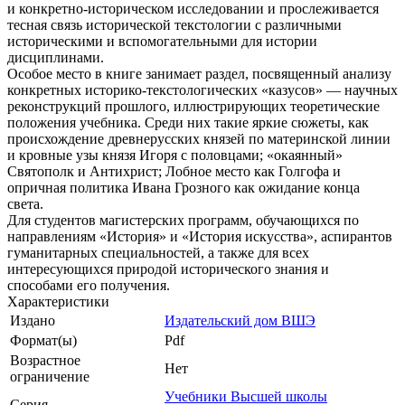
и конкретно-историческом исследовании и прослеживается
тесная связь исторической текстологии с различными
историческими и вспомогательными для истории
дисциплинами.
Особое место в книге занимает раздел, посвященный анализу
конкретных историко-текстологических «казусов» — научных
реконструкций прошлого, иллюстрирующих теоретические
положения учебника. Среди них такие яркие сюжеты, как
происхождение древнерусских князей по материнской линии
и кровные узы князя Игоря с половцами; «окаянный»
Святополк и Антихрист; Лобное место как Голгофа и
опричная политика Ивана Грозного как ожидание конца
света.
Для студентов магистерских программ, обучающихся по
направлениям «История» и «История искусства», аспирантов
гуманитарных специальностей, а также для всех
интересующихся природой исторического знания и
способами его получения.
Характеристики
Издано
Издательский дом ВШЭ
Формат(ы)
Pdf
Возрастное
Нет
ограничение
Учебники Высшей школы
Серия