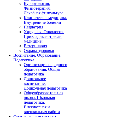
Курортология.
Физиотерапия.
Лечебная физкультура
Клиническая медицина.
Внутренние болезни
Педиатрия
Хирургия. Онкология.
Прикладные отрасли
медицины
Ветеринария
Охрана здоровья
Воспитание. Образование.
Педагогика
Организация народного
образования. Общая
педагогика
Дошкольное
воспитание.
Дошкольная педагогика
Общеобразовательная
школа. Школьная
педагогика.
Внеклассная и
внешкольная работа
Филология и искусство