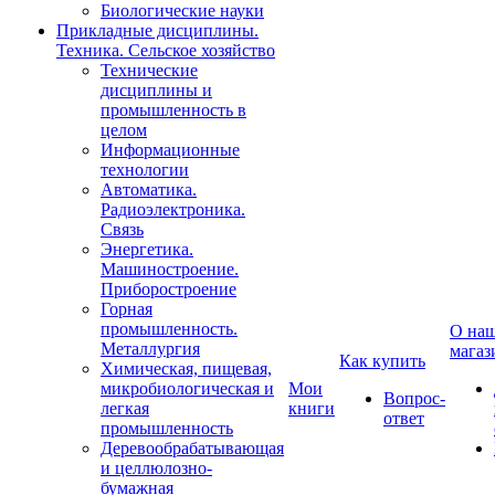
Биологические науки
Прикладные дисциплины.
Техника. Сельское хозяйство
Технические
дисциплины и
промышленность в
целом
Информационные
технологии
Автоматика.
Радиоэлектроника.
Связь
Энергетика.
Машиностроение.
Приборостроение
Горная
промышленность.
О на
Металлургия
магаз
Как купить
Химическая, пищевая,
микробиологическая и
Мои
Вопрос-
легкая
книги
ответ
промышленность
Деревообрабатывающая
и целлюлозно-
бумажная