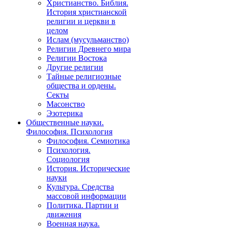
Христианство. Библия.
История христианской
религии и церкви в
целом
Ислам (мусульманство)
Религии Древнего мира
Религии Востока
Другие религии
Тайные религиозные
общества и ордены.
Секты
Масонство
Эзотерика
Общественные науки.
Философия. Психология
Философия. Семиотика
Психология.
Социология
История. Исторические
науки
Культура. Средства
массовой информации
Политика. Партии и
движения
Военная наука.