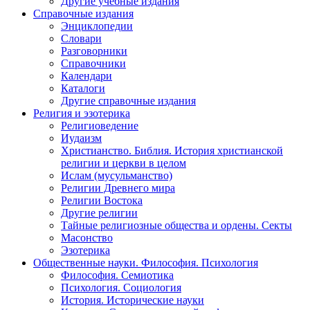
Другие учебные издания
Справочные издания
Энциклопедии
Словари
Разговорники
Справочники
Календари
Каталоги
Другие справочные издания
Религия и эзотерика
Религиоведение
Иудаизм
Христианство. Библия. История христианской
религии и церкви в целом
Ислам (мусульманство)
Религии Древнего мира
Религии Востока
Другие религии
Тайные религиозные общества и ордены. Секты
Масонство
Эзотерика
Общественные науки. Философия. Психология
Философия. Семиотика
Психология. Социология
История. Исторические науки