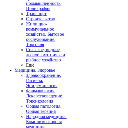
промышленность.
Полиграфия
Транспорт
Строительство
Жилищно-
коммунальное
хозяйство. Бытовое
обслуживание.
Торговля
Сельское, водное,
лесное, охотничье и
рыбное хозяйство
Ещё
Медицина. Здоровье
Здравоохранение.
Гигиена.
Эпидемиология
Фармакология.
Лекарствоведение.
Токсикология
Общая патология.
Общая терапия
Народная медицина.
Комплиментарная
медицина