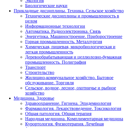
Экология
Биологические науки
Прикладные дисциплины. Техника. Сельское хозяйство
Технические дисциплины и промышленность в
целом
Информационные технологии
Автоматика. Радиоэлектроника. Связь
Энергетика. Машиностроение. Приборостроение
Горная промышленность. Металлургия
Химическая, пищевая, микробиологическая и
легкая промышленность
Деревообрабатывающая и целлюлозно-бумажная
промышленность. Полиграфия
Транспорт
Строительство
Жилищно-коммунальное хозяйство. Бытовое
обслуживание. Торговля
Сельское, водное, лесное, охотничье и рыбное
хозяйство
Медицина. Здоровье
Здравоохранение. Гигиена. Эпидемиология
Фармакология. Лекарствоведение. Токсикология
Общая патология. Общая терапия
Народная медицина. Комплиментарная медицина
Курортология. Физиотерапия. Лечебная