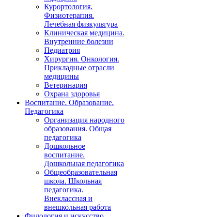
Курортология.
Физиотерапия.
Лечебная физкультура
Клиническая медицина.
Внутренние болезни
Педиатрия
Хирургия. Онкология.
Прикладные отрасли
медицины
Ветеринария
Охрана здоровья
Воспитание. Образование.
Педагогика
Организация народного
образования. Общая
педагогика
Дошкольное
воспитание.
Дошкольная педагогика
Общеобразовательная
школа. Школьная
педагогика.
Внеклассная и
внешкольная работа
Филология и искусство