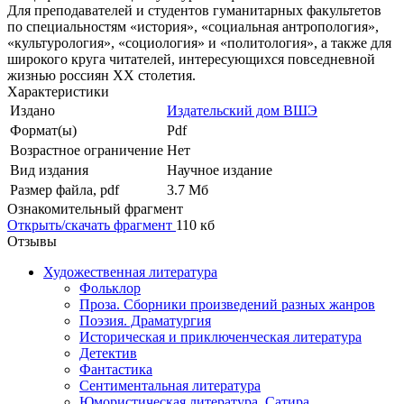
Для преподавателей и студентов гуманитарных факультетов
по специальностям «история», «социальная антропология»,
«культурология», «социология» и «политология», а также для
широкого круга читателей, интересующихся повседневной
жизнью россиян XX столетия.
Характеристики
Издано
Издательский дом ВШЭ
Формат(ы)
Pdf
Возрастное ограничение
Нет
Вид издания
Научное издание
Размер файла, pdf
3.7 Mб
Ознакомительный фрагмент
Открыть/скачать фрагмент
110 кб
Отзывы
Художественная литература
Фольклор
Проза. Сборники произведений разных жанров
Поэзия. Драматургия
Историческая и приключенческая литература
Детектив
Фантастика
Сентиментальная литература
Юмористическая литература. Сатира