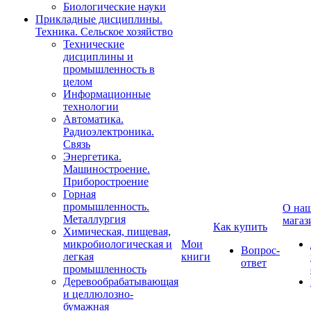
Биологические науки
Прикладные дисциплины.
Техника. Сельское хозяйство
Технические
дисциплины и
промышленность в
целом
Информационные
технологии
Автоматика.
Радиоэлектроника.
Связь
Энергетика.
Машиностроение.
Приборостроение
Горная
промышленность.
О на
Металлургия
магаз
Как купить
Химическая, пищевая,
микробиологическая и
Мои
Вопрос-
легкая
книги
ответ
промышленность
Деревообрабатывающая
и целлюлозно-
бумажная