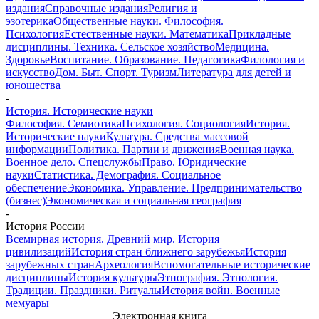
издания
Справочные издания
Религия и
эзотерика
Общественные науки. Философия.
Психология
Естественные науки. Математика
Прикладные
дисциплины. Техника. Сельское хозяйство
Медицина.
Здоровье
Воспитание. Образование. Педагогика
Филология и
искусство
Дом. Быт. Спорт. Туризм
Литература для детей и
юношества
-
История. Исторические науки
Философия. Семиотика
Психология. Социология
История.
Исторические науки
Культура. Средства массовой
информации
Политика. Партии и движения
Военная наука.
Военное дело. Спецслужбы
Право. Юридические
науки
Статистика. Демография. Социальное
обеспечение
Экономика. Управление. Предпринимательство
(бизнес)
Экономическая и социальная география
-
История России
Всемирная история. Древний мир. История
цивилизаций
История стран ближнего зарубежья
История
зарубежных стран
Археология
Вспомогательные исторические
дисциплины
История культуры
Этнография. Этнология.
Традиции. Праздники. Ритуалы
История войн. Военные
мемуары
Электронная книга