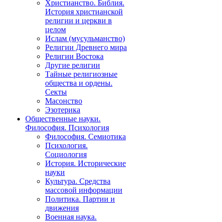
Христианство. Библия.
История христианской
религии и церкви в
целом
Ислам (мусульманство)
Религии Древнего мира
Религии Востока
Другие религии
Тайные религиозные
общества и ордены.
Секты
Масонство
Эзотерика
Общественные науки.
Философия. Психология
Философия. Семиотика
Психология.
Социология
История. Исторические
науки
Культура. Средства
массовой информации
Политика. Партии и
движения
Военная наука.