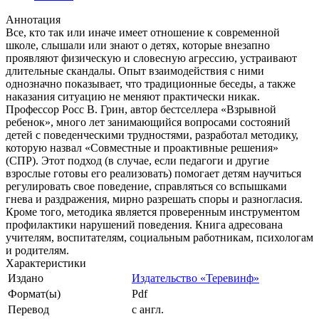
Аннотация
Все, кто так или иначе имеет отношение к современной
школе, слышали или знают о детях, которые внезапно
проявляют физическую и словесную агрессию, устраивают
длительные скандалы. Опыт взаимодействия с ними
однозначно показывает, что традиционные беседы, а также
наказания ситуацию не меняют практически никак.
Профессор Росс В. Грин, автор бестселлера «Взрывной
ребенок», много лет занимающийся вопросами состояний
детей с поведенческими трудностями, разработал методику,
которую назвал «Совместные и проактивные решения»
(СПР). Этот подход (в случае, если педагоги и другие
взрослые готовы его реализовать) помогает детям научиться
регулировать свое поведение, справляться со вспышками
гнева и раздражения, мирно разрешать споры и разногласия.
Кроме того, методика является проверенным инструментом
профилактики нарушений поведения. Книга адресована
учителям, воспитателям, социальным работникам, психологам
и родителям.
Характеристики
Издано
Издательство «Теревинф»
Формат(ы)
Pdf
Перевод
с англ.