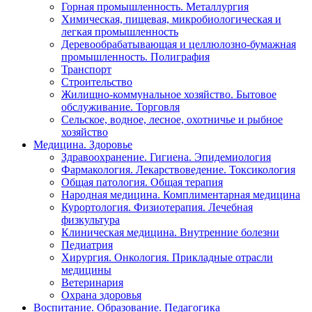
Горная промышленность. Металлургия
Химическая, пищевая, микробиологическая и
легкая промышленность
Деревообрабатывающая и целлюлозно-бумажная
промышленность. Полиграфия
Транспорт
Строительство
Жилищно-коммунальное хозяйство. Бытовое
обслуживание. Торговля
Сельское, водное, лесное, охотничье и рыбное
хозяйство
Медицина. Здоровье
Здравоохранение. Гигиена. Эпидемиология
Фармакология. Лекарствоведение. Токсикология
Общая патология. Общая терапия
Народная медицина. Комплиментарная медицина
Курортология. Физиотерапия. Лечебная
физкультура
Клиническая медицина. Внутренние болезни
Педиатрия
Хирургия. Онкология. Прикладные отрасли
медицины
Ветеринария
Охрана здоровья
Воспитание. Образование. Педагогика