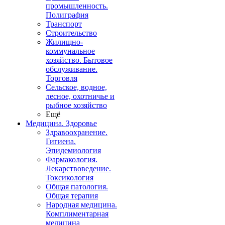
промышленность.
Полиграфия
Транспорт
Строительство
Жилищно-
коммунальное
хозяйство. Бытовое
обслуживание.
Торговля
Сельское, водное,
лесное, охотничье и
рыбное хозяйство
Ещё
Медицина. Здоровье
Здравоохранение.
Гигиена.
Эпидемиология
Фармакология.
Лекарствоведение.
Токсикология
Общая патология.
Общая терапия
Народная медицина.
Комплиментарная
медицина