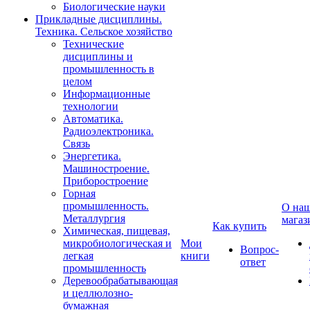
Биологические науки
Прикладные дисциплины.
Техника. Сельское хозяйство
Технические
дисциплины и
промышленность в
целом
Информационные
технологии
Автоматика.
Радиоэлектроника.
Связь
Энергетика.
Машиностроение.
Приборостроение
Горная
промышленность.
О на
Металлургия
магаз
Как купить
Химическая, пищевая,
микробиологическая и
Мои
Вопрос-
легкая
книги
ответ
промышленность
Деревообрабатывающая
и целлюлозно-
бумажная