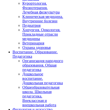
Курортология.
Физиотерапия.
Лечебная физкультура
Клиническая медицина.
Внутренние болезни
Педиатрия
Хирургия. Онкология.
Прикладные отрасли
медицины
Ветеринария
Охрана здоровья
Воспитание. Образование.
Педагогика
Организация народного
образования. Общая
педагогика
Дошкольное
воспитание.
Дошкольная педагогика
Общеобразовательная
школа. Школьная
педагогика.
Внеклассная и
внешкольная работа
Филология и искусство