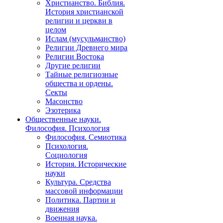
Христианство. Библия.
История христианской
религии и церкви в
целом
Ислам (мусульманство)
Религии Древнего мира
Религии Востока
Другие религии
Тайные религиозные
общества и ордены.
Секты
Масонство
Эзотерика
Общественные науки.
Философия. Психология
Философия. Семиотика
Психология.
Социология
История. Исторические
науки
Культура. Средства
массовой информации
Политика. Партии и
движения
Военная наука.