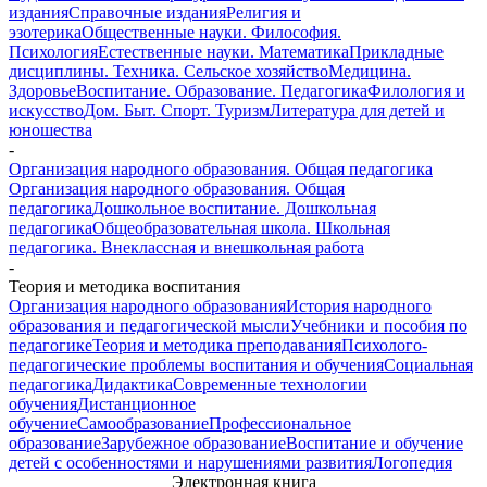
издания
Справочные издания
Религия и
эзотерика
Общественные науки. Философия.
Психология
Естественные науки. Математика
Прикладные
дисциплины. Техника. Сельское хозяйство
Медицина.
Здоровье
Воспитание. Образование. Педагогика
Филология и
искусство
Дом. Быт. Спорт. Туризм
Литература для детей и
юношества
-
Организация народного образования. Общая педагогика
Организация народного образования. Общая
педагогика
Дошкольное воспитание. Дошкольная
педагогика
Общеобразовательная школа. Школьная
педагогика. Внеклассная и внешкольная работа
-
Теория и методика воспитания
Организация народного образования
История народного
образования и педагогической мысли
Учебники и пособия по
педагогике
Теория и методика преподавания
Психолого-
педагогические проблемы воспитания и обучения
Социальная
педагогика
Дидактика
Современные технологии
обучения
Дистанционное
обучение
Самообразование
Профессиональное
образование
Зарубежное образование
Воспитание и обучение
детей с особенностями и нарушениями развития
Логопедия
Электронная книга