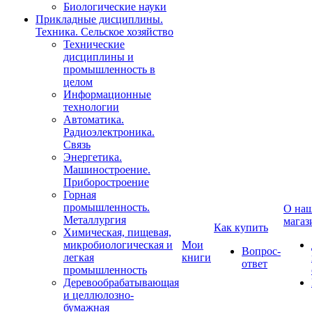
Биологические науки
Прикладные дисциплины.
Техника. Сельское хозяйство
Технические
дисциплины и
промышленность в
целом
Информационные
технологии
Автоматика.
Радиоэлектроника.
Связь
Энергетика.
Машиностроение.
Приборостроение
Горная
промышленность.
О на
Металлургия
магаз
Как купить
Химическая, пищевая,
микробиологическая и
Мои
Вопрос-
легкая
книги
ответ
промышленность
Деревообрабатывающая
и целлюлозно-
бумажная