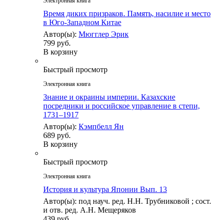
Электронная книга
Время диких призраков. Память, насилие и место
в Юго-Западном Китае
Автор(ы):
Мюгглер Эрик
799 руб.
В корзину
Быстрый просмотр
Электронная книга
Знание и окраины империи. Казахские
посредники и российское управление в степи,
1731–1917
Автор(ы):
Кэмпбелл Ян
689 руб.
В корзину
Быстрый просмотр
Электронная книга
История и культура Японии Вып. 13
Автор(ы): под науч. ред. Н.Н. Трубниковой ; сост.
и отв. ред. А.Н. Мещеряков
439 руб.