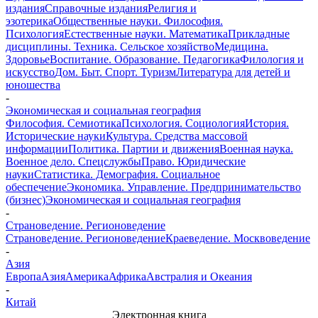
издания
Справочные издания
Религия и
эзотерика
Общественные науки. Философия.
Психология
Естественные науки. Математика
Прикладные
дисциплины. Техника. Сельское хозяйство
Медицина.
Здоровье
Воспитание. Образование. Педагогика
Филология и
искусство
Дом. Быт. Спорт. Туризм
Литература для детей и
юношества
-
Экономическая и социальная география
Философия. Семиотика
Психология. Социология
История.
Исторические науки
Культура. Средства массовой
информации
Политика. Партии и движения
Военная наука.
Военное дело. Спецслужбы
Право. Юридические
науки
Статистика. Демография. Социальное
обеспечение
Экономика. Управление. Предпринимательство
(бизнес)
Экономическая и социальная география
-
Страноведение. Регионоведение
Страноведение. Регионоведение
Краеведение. Москвоведение
-
Азия
Европа
Азия
Америка
Африка
Австралия и Океания
-
Китай
Электронная книга