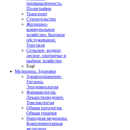
промышленность.
Полиграфия
Транспорт
Строительство
Жилищно-
коммунальное
хозяйство. Бытовое
обслуживание.
Торговля
Сельское, водное,
лесное, охотничье и
рыбное хозяйство
Ещё
Медицина. Здоровье
Здравоохранение.
Гигиена.
Эпидемиология
Фармакология.
Лекарствоведение.
Токсикология
Общая патология.
Общая терапия
Народная медицина.
Комплиментарная
медицина