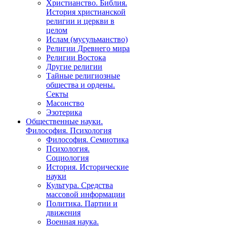
Христианство. Библия.
История христианской
религии и церкви в
целом
Ислам (мусульманство)
Религии Древнего мира
Религии Востока
Другие религии
Тайные религиозные
общества и ордены.
Секты
Масонство
Эзотерика
Общественные науки.
Философия. Психология
Философия. Семиотика
Психология.
Социология
История. Исторические
науки
Культура. Средства
массовой информации
Политика. Партии и
движения
Военная наука.