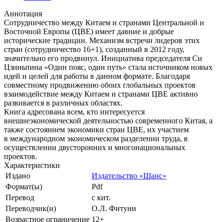
Аннотация
Сотрудничество между Китаем и странами Центральной и
Восточной Европы (ЦВЕ) имеет давние и добрые
исторические традиции. Механизм встречи лидеров этих
стран (сотрудничество 16+1), созданный в 2012 году,
значительно его продвинул. Инициатива председателя Си
Цзиньпина «Один пояс, один путь» стала источником новых
идей и целей для работы в данном формате. Благодаря
совместному продвижению обоих глобальных проектов
взаимодействие между Китаем и странами ЦВЕ активно
развивается в различных областях.
Книга адресована всем, кто интересуется
внешнеэкономической деятельностью современного Китая, а
также состоянием экономики стран ЦВЕ, их участием
в международном экономическом разделении труда, в
осуществлении двусторонних и многонациональных
проектов.
Характеристики
Издано
Издательство «Шанс»
Формат(ы)
Pdf
Перевод
с кит.
Переводчик(и)
О.Л. Фитуни
Возрастное ограничение
12+