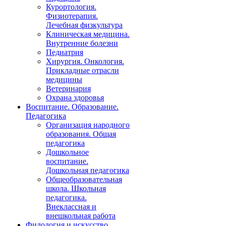
Курортология.
Физиотерапия.
Лечебная физкультура
Клиническая медицина.
Внутренние болезни
Педиатрия
Хирургия. Онкология.
Прикладные отрасли
медицины
Ветеринария
Охрана здоровья
Воспитание. Образование.
Педагогика
Организация народного
образования. Общая
педагогика
Дошкольное
воспитание.
Дошкольная педагогика
Общеобразовательная
школа. Школьная
педагогика.
Внеклассная и
внешкольная работа
Филология и искусство