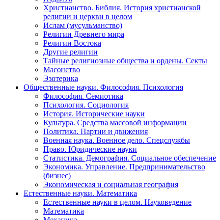
Христианство. Библия. История христианской
религии и церкви в целом
Ислам (мусульманство)
Религии Древнего мира
Религии Востока
Другие религии
Тайные религиозные общества и ордены. Секты
Масонство
Эзотерика
Общественные науки. Философия. Психология
Философия. Семиотика
Психология. Социология
История. Исторические науки
Культура. Средства массовой информации
Политика. Партии и движения
Военная наука. Военное дело. Спецслужбы
Право. Юридические науки
Статистика. Демография. Социальное обеспечение
Экономика. Управление. Предпринимательство
(бизнес)
Экономическая и социальная география
Естественные науки. Математика
Естественные науки в целом. Науковедение
Математика
Механика