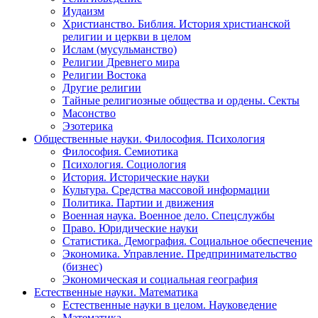
Иудаизм
Христианство. Библия. История христианской
религии и церкви в целом
Ислам (мусульманство)
Религии Древнего мира
Религии Востока
Другие религии
Тайные религиозные общества и ордены. Секты
Масонство
Эзотерика
Общественные науки. Философия. Психология
Философия. Семиотика
Психология. Социология
История. Исторические науки
Культура. Средства массовой информации
Политика. Партии и движения
Военная наука. Военное дело. Спецслужбы
Право. Юридические науки
Статистика. Демография. Социальное обеспечение
Экономика. Управление. Предпринимательство
(бизнес)
Экономическая и социальная география
Естественные науки. Математика
Естественные науки в целом. Науковедение
Математика