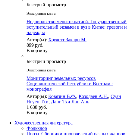
Быстрый просмотр
Электронная книга
Недовольство меритократией. Государственный
вступительный экзамен в вуз в Китае: тревоги и
надежды
Автор(ы):
Хоулетт Закари М.
899 руб.
В корзину
Быстрый просмотр
Электронная книга
Мониторинг земельных ресурсов
Социалистической Республики Вьетнам :
монография
Автор(ы):
Ковязин В.Ф.
,
Козодаев А.Н.
,
Суан
Нгуен Тхи
,
Данг Тхи Лан Ань
1 638 руб.
В корзину
Художественная литература
Фольклор
Проза. Сборники произведений разных жанров