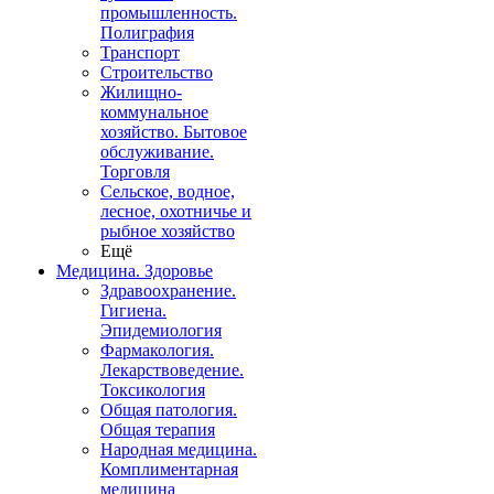
промышленность.
Полиграфия
Транспорт
Строительство
Жилищно-
коммунальное
хозяйство. Бытовое
обслуживание.
Торговля
Сельское, водное,
лесное, охотничье и
рыбное хозяйство
Ещё
Медицина. Здоровье
Здравоохранение.
Гигиена.
Эпидемиология
Фармакология.
Лекарствоведение.
Токсикология
Общая патология.
Общая терапия
Народная медицина.
Комплиментарная
медицина