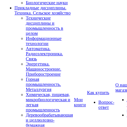
Биологические науки
Прикладные дисциплины.
Техника. Сельское хозяйство
Технические
дисциплины и
промышленность в
целом
Информационные
технологии
Автоматика.
Радиоэлектроника.
Связь
Энергетика.
Машиностроение.
Приборостроение
Горная
промышленность.
О на
Металлургия
магаз
Как купить
Химическая, пищевая,
микробиологическая и
Мои
Вопрос-
легкая
книги
ответ
промышленность
Деревообрабатывающая
и целлюлозно-
бумажная