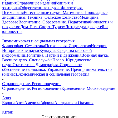
издания
Справочные издания
Религия и
эзотерика
Общественные науки. Философия.
Психология
Естественные науки. Математика
Прикладные
дисциплины. Техника. Сельское хозяйство
Медицина.
Здоровье
Воспитание. Образование. Педагогика
Филология и
искусство
Дом. Быт. Спорт. Туризм
Литература для детей и
юношества
-
Экономическая и социальная география
Философия. Семиотика
Психология. Социология
История.
Исторические науки
Культура. Средства массовой
информации
Политика. Партии и движения
Военная наука.
Военное дело. Спецслужбы
Право. Юридические
науки
Статистика. Демография. Социальное
обеспечение
Экономика. Управление. Предпринимательство
(бизнес)
Экономическая и социальная география
-
Страноведение. Регионоведение
Страноведение. Регионоведение
Краеведение. Москвоведение
-
Азия
Европа
Азия
Америка
Африка
Австралия и Океания
-
Китай
Электронная книга