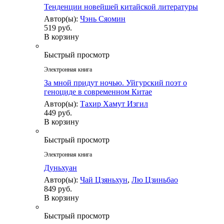
Тенденции новейшей китайской литературы
Автор(ы):
Чэнь Сяомин
519 руб.
В корзину
Быстрый просмотр
Электронная книга
За мной придут ночью. Уйгурский поэт о
геноциде в современном Китае
Автор(ы):
Тахир Хамут Изгил
449 руб.
В корзину
Быстрый просмотр
Электронная книга
Дуньхуан
Автор(ы):
Чай Цзяньхун
,
Лю Цзиньбао
849 руб.
В корзину
Быстрый просмотр