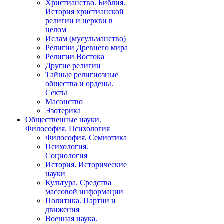
Христианство. Библия.
История христианской
религии и церкви в
целом
Ислам (мусульманство)
Религии Древнего мира
Религии Востока
Другие религии
Тайные религиозные
общества и ордены.
Секты
Масонство
Эзотерика
Общественные науки.
Философия. Психология
Философия. Семиотика
Психология.
Социология
История. Исторические
науки
Культура. Средства
массовой информации
Политика. Партии и
движения
Военная наука.