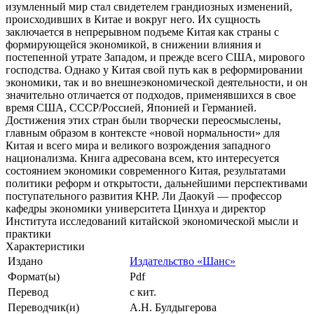
изумленный мир стал свидетелем грандиозных изменений,
происходивших в Китае и вокруг него. Их сущность
заключается в непрерывном подъеме Китая как страны с
формирующейся экономикой, в снижении влияния и
постепенной утрате Западом, и прежде всего США, мирового
господства. Однако у Китая свой путь как в реформировании
экономики, так и во внешнеэкономической деятельности, и он
значительно отличается от подходов, применявшихся в свое
время США, СССР/Россией, Японией и Германией.
Достижения этих стран были творчески переосмыслены,
главным образом в контексте «новой нормальности» для
Китая и всего мира и великого возрождения западного
национализма. Книга адресована всем, кто интересуется
состоянием экономики современного Китая, результатами
политики реформ и открытости, дальнейшими перспективами
поступательного развития КНР. Ли Даокуй — профессор
кафедры экономики университета Цинхуа и директор
Института исследований китайской экономической мысли и
практики
Характеристики
Издано
Издательство «Шанс»
Формат(ы)
Pdf
Перевод
с кит.
Переводчик(и)
А.Н. Булдыгерова