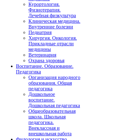
Курортология.
Физиотерапия.
Лечебная физкультура
Клиническая медицина.
Внутренние болезни
Педиатрия
Хирургия. Онкология.
Прикладные отрасли
медицины
Ветеринария
Охрана здоровья
Воспитание. Образование.
Педагогика
Организация народного
образования. Общая
педагогика
Дошкольное
воспитание.
Дошкольная педагогика
Общеобразовательная
школа. Школьная
педагогика.
Внеклассная и
внешкольная работа
Филология и искусство