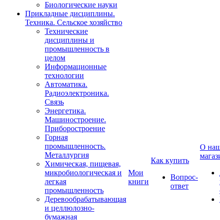
Биологические науки
Прикладные дисциплины.
Техника. Сельское хозяйство
Технические
дисциплины и
промышленность в
целом
Информационные
технологии
Автоматика.
Радиоэлектроника.
Связь
Энергетика.
Машиностроение.
Приборостроение
Горная
промышленность.
О на
Металлургия
магаз
Как купить
Химическая, пищевая,
микробиологическая и
Мои
Вопрос-
легкая
книги
ответ
промышленность
Деревообрабатывающая
и целлюлозно-
бумажная