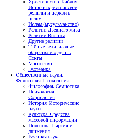
Христианство. Библия.
История христианской
религии и церкви в
целом
Ислам (мусульманство)
Религии Древнего мира
Религии Востока
Другие религии
Тайные религиозные
общества и ордены.
Секты
Масонство
Эзотерика
Общественные науки.
Философия. Психология
Философия. Семиотика
Психология.
Социология
История. Исторические
науки
Культура. Средства
массовой информации
Политика. Партии и
движения
Военная наука.