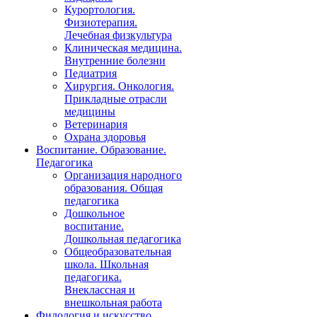
Курортология.
Физиотерапия.
Лечебная физкультура
Клиническая медицина.
Внутренние болезни
Педиатрия
Хирургия. Онкология.
Прикладные отрасли
медицины
Ветеринария
Охрана здоровья
Воспитание. Образование.
Педагогика
Организация народного
образования. Общая
педагогика
Дошкольное
воспитание.
Дошкольная педагогика
Общеобразовательная
школа. Школьная
педагогика.
Внеклассная и
внешкольная работа
Филология и искусство