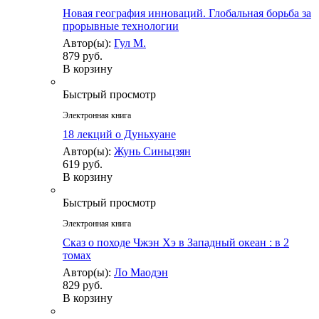
Новая география инноваций. Глобальная борьба за
прорывные технологии
Автор(ы):
Гул М.
879 руб.
В корзину
Быстрый просмотр
Электронная книга
18 лекций о Дуньхуане
Автор(ы):
Жунь Синьцзян
619 руб.
В корзину
Быстрый просмотр
Электронная книга
Сказ о походе Чжэн Хэ в Западный океан : в 2
томах
Автор(ы):
Ло Маодэн
829 руб.
В корзину