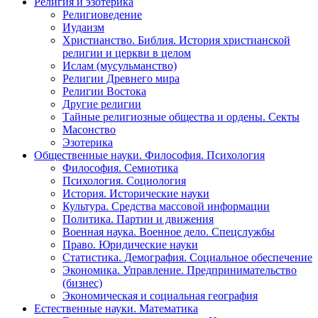
Религия и эзотерика
Религиоведение
Иудаизм
Христианство. Библия. История христианской
религии и церкви в целом
Ислам (мусульманство)
Религии Древнего мира
Религии Востока
Другие религии
Тайные религиозные общества и ордены. Секты
Масонство
Эзотерика
Общественные науки. Философия. Психология
Философия. Семиотика
Психология. Социология
История. Исторические науки
Культура. Средства массовой информации
Политика. Партии и движения
Военная наука. Военное дело. Спецслужбы
Право. Юридические науки
Статистика. Демография. Социальное обеспечение
Экономика. Управление. Предпринимательство
(бизнес)
Экономическая и социальная география
Естественные науки. Математика