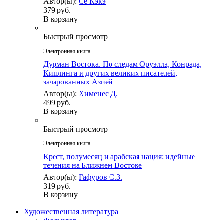
Автор(ы):
Се Кэкэ
379 руб.
В корзину
Быстрый просмотр
Электронная книга
Дурман Востока. По следам Оруэлла, Конрада,
Киплинга и других великих писателей,
зачарованных Азией
Автор(ы):
Хименес Д.
499 руб.
В корзину
Быстрый просмотр
Электронная книга
Крест, полумесяц и арабская нация: идейные
течения на Ближнем Востоке
Автор(ы):
Гафуров С.З.
319 руб.
В корзину
Художественная литература