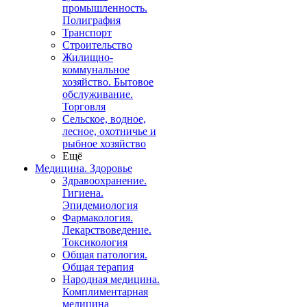
промышленность.
Полиграфия
Транспорт
Строительство
Жилищно-
коммунальное
хозяйство. Бытовое
обслуживание.
Торговля
Сельское, водное,
лесное, охотничье и
рыбное хозяйство
Ещё
Медицина. Здоровье
Здравоохранение.
Гигиена.
Эпидемиология
Фармакология.
Лекарствоведение.
Токсикология
Общая патология.
Общая терапия
Народная медицина.
Комплиментарная
медицина