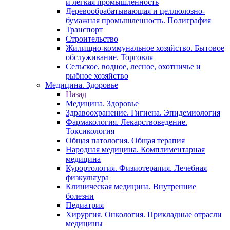
и легкая промышленность
Деревообрабатывающая и целлюлозно-
бумажная промышленность. Полиграфия
Транспорт
Строительство
Жилищно-коммунальное хозяйство. Бытовое
обслуживание. Торговля
Сельское, водное, лесное, охотничье и
рыбное хозяйство
Медицина. Здоровье
Назад
Медицина. Здоровье
Здравоохранение. Гигиена. Эпидемиология
Фармакология. Лекарствоведение.
Токсикология
Общая патология. Общая терапия
Народная медицина. Комплиментарная
медицина
Курортология. Физиотерапия. Лечебная
физкультура
Клиническая медицина. Внутренние
болезни
Педиатрия
Хирургия. Онкология. Прикладные отрасли
медицины