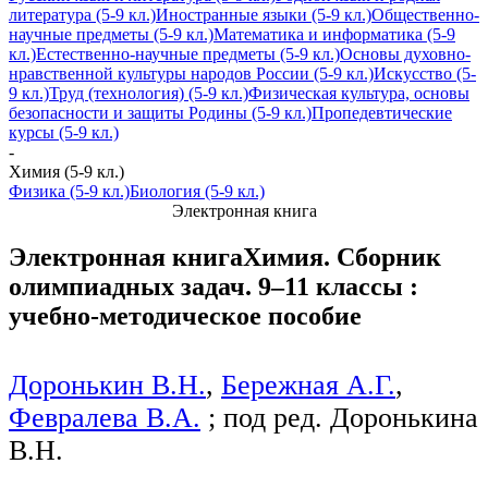
литература (5-9 кл.)
Иностранные языки (5-9 кл.)
Общественно-
научные предметы (5-9 кл.)
Математика и информатика (5-9
кл.)
Естественно-научные предметы (5-9 кл.)
Основы духовно-
нравственной культуры народов России (5-9 кл.)
Искусство (5-
9 кл.)
Труд (технология) (5-9 кл.)
Физическая культура, основы
безопасности и защиты Родины (5-9 кл.)
Пропедевтические
курсы (5-9 кл.)
-
Химия (5-9 кл.)
Физика (5-9 кл.)
Биология (5-9 кл.)
Электронная книга
Электронная книга
Химия. Сборник
олимпиадных задач. 9–11 классы :
учебно-методическое пособие
Доронькин В.Н.
,
Бережная А.Г.
,
Февралева В.А.
; под ред. Доронькина
В.Н.