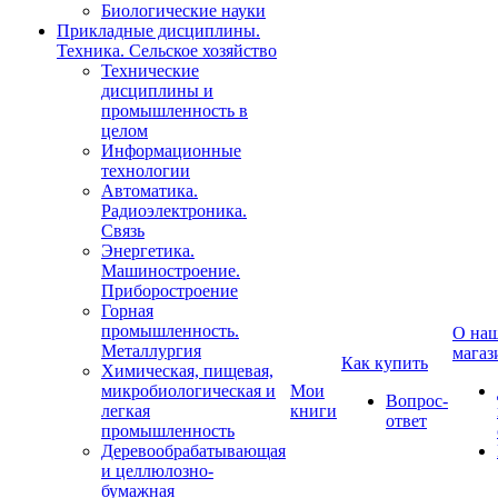
Биологические науки
Прикладные дисциплины.
Техника. Сельское хозяйство
Технические
дисциплины и
промышленность в
целом
Информационные
технологии
Автоматика.
Радиоэлектроника.
Связь
Энергетика.
Машиностроение.
Приборостроение
Горная
промышленность.
О на
Металлургия
магаз
Как купить
Химическая, пищевая,
микробиологическая и
Мои
Вопрос-
легкая
книги
ответ
промышленность
Деревообрабатывающая
и целлюлозно-
бумажная