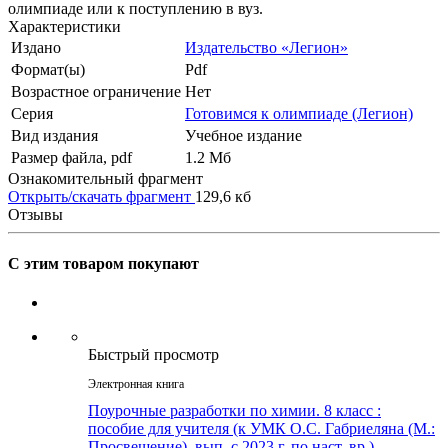
олимпиаде или к поступлению в вуз.
Характеристики
Издано
Издательство «Легион»
Формат(ы)
Pdf
Возрастное ограничение
Нет
Серия
Готовимся к олимпиаде (Легион)
Вид издания
Учебное издание
Размер файла, pdf
1.2 Mб
Ознакомительный фрагмент
Открыть/скачать фрагмент
129,6 кб
Отзывы
С этим товаром покупают
Быстрый просмотр
Электронная книга
Поурочные разработки по химии. 8 класс :
пособие для учителя (к УМК О.С. Габриеляна (М.:
Просвещение), вып. с 2023 г. по наст. вр.)