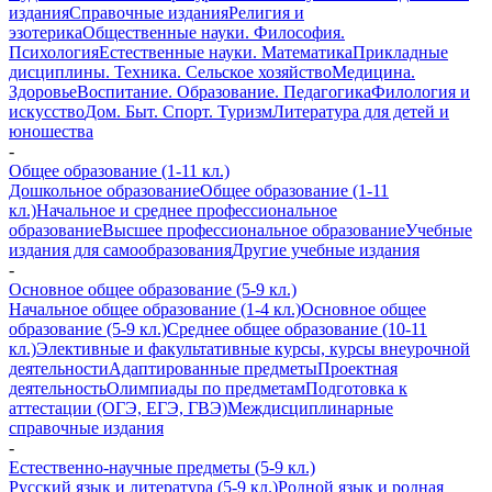
издания
Справочные издания
Религия и
эзотерика
Общественные науки. Философия.
Психология
Естественные науки. Математика
Прикладные
дисциплины. Техника. Сельское хозяйство
Медицина.
Здоровье
Воспитание. Образование. Педагогика
Филология и
искусство
Дом. Быт. Спорт. Туризм
Литература для детей и
юношества
-
Общее образование (1-11 кл.)
Дошкольное образование
Общее образование (1-11
кл.)
Начальное и среднее профессиональное
образование
Высшее профессиональное образование
Учебные
издания для самообразования
Другие учебные издания
-
Основное общее образование (5-9 кл.)
Начальное общее образование (1-4 кл.)
Основное общее
образование (5-9 кл.)
Среднее общее образование (10-11
кл.)
Элективные и факультативные курсы, курсы внеурочной
деятельности
Адаптированные предметы
Проектная
деятельность
Олимпиады по предметам
Подготовка к
аттестации (ОГЭ, ЕГЭ, ГВЭ)
Междисциплинарные
справочные издания
-
Естественно-научные предметы (5-9 кл.)
Русский язык и литература (5-9 кл.)
Родной язык и родная