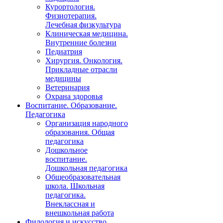
Курортология.
Физиотерапия.
Лечебная физкультура
Клиническая медицина.
Внутренние болезни
Педиатрия
Хирургия. Онкология.
Прикладные отрасли
медицины
Ветеринария
Охрана здоровья
Воспитание. Образование.
Педагогика
Организация народного
образования. Общая
педагогика
Дошкольное
воспитание.
Дошкольная педагогика
Общеобразовательная
школа. Школьная
педагогика.
Внеклассная и
внешкольная работа
Филология и искусство