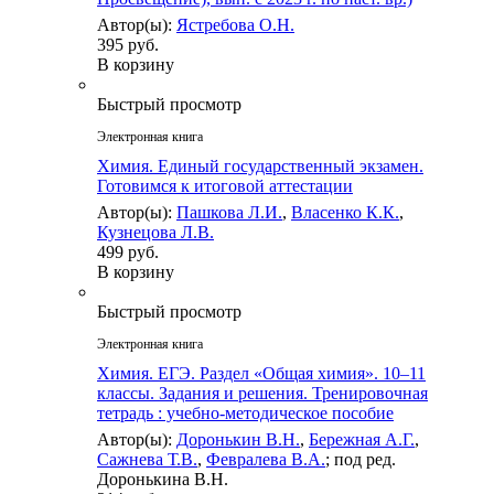
Автор(ы):
Ястребова О.Н.
395 руб.
В корзину
Быстрый просмотр
Электронная книга
Химия. Единый государственный экзамен.
Готовимся к итоговой аттестации
Автор(ы):
Пашкова Л.И.
,
Власенко К.К.
,
Кузнецова Л.В.
499 руб.
В корзину
Быстрый просмотр
Электронная книга
Химия. ЕГЭ. Раздел «Общая химия». 10–11
классы. Задания и решения. Тренировочная
тетрадь : учебно-методическое пособие
Автор(ы):
Доронькин В.Н.
,
Бережная А.Г.
,
Сажнева Т.В.
,
Февралева В.А.
; под ред.
Доронькина В.Н.