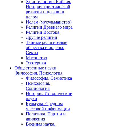
Христианство. Библия.
История христианской
религии и церкви в
целом
Ислам (мусульманство)
Религии Древнего мира
Религии Востока
Другие религии
Тайные религиозные
общества и ордены.
Секты
Масонство
Эзотерика
Общественные науки.
Философия. Психология
Философия. Семиотика
Психология.
Социология
История. Исторические
науки
Культура. Средства
массовой информации
Политика. Партии и
движения
Военная наука.