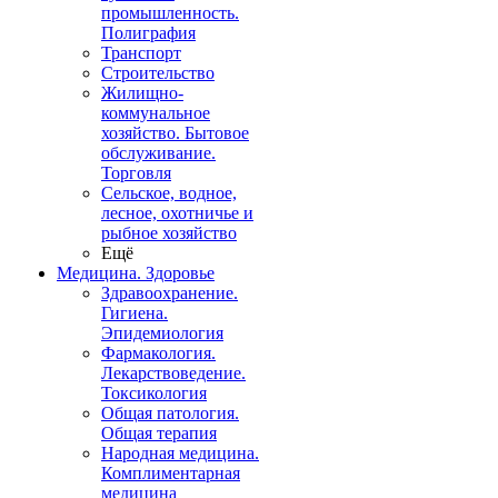
промышленность.
Полиграфия
Транспорт
Строительство
Жилищно-
коммунальное
хозяйство. Бытовое
обслуживание.
Торговля
Сельское, водное,
лесное, охотничье и
рыбное хозяйство
Ещё
Медицина. Здоровье
Здравоохранение.
Гигиена.
Эпидемиология
Фармакология.
Лекарствоведение.
Токсикология
Общая патология.
Общая терапия
Народная медицина.
Комплиментарная
медицина