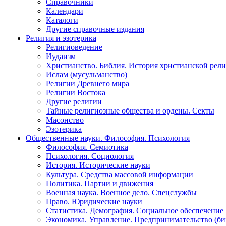
Справочники
Календари
Каталоги
Другие справочные издания
Религия и эзотерика
Религиоведение
Иудаизм
Христианство. Библия. История христианской рели
Ислам (мусульманство)
Религии Древнего мира
Религии Востока
Другие религии
Тайные религиозные общества и ордены. Секты
Масонство
Эзотерика
Общественные науки. Философия. Психология
Философия. Семиотика
Психология. Социология
История. Исторические науки
Культура. Средства массовой информации
Политика. Партии и движения
Военная наука. Военное дело. Спецслужбы
Право. Юридические науки
Статистика. Демография. Социальное обеспечение
Экономика. Управление. Предпринимательство (би