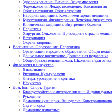
Здравоохранение. Гигиена. Эпидемиология
Фармакология. Лекарствоведение. Токсикология
Общая патология. Общая терапия
Народная медицина. Комплиментарная медицина
Курортология. Физиотерапия. Лечебная физкультур
Клиническая медицина. Внутренние болезни
Педиатрия
Хирургия. Онкология. Прикладные отрасли медиц
Ветеринария
Охрана здоровья
Воспитание. Образование. Педагогика
Организация народного образования. Общая педаг
Дошкольное воспитание. Дошкольная педагогика
Общеобразовательная школа. Школьная педагогика.
Филология и искусство
Языкознание
Риторика. Культура речи
Литературоведение и критика
Искусство
Дом. Быт. Спорт. Туризм
Благоустройство и интерьер жилищ. Индивидуально
Рукоделие
Домашняя кулинария. Виноделие. Консервировани
Сад и огород
Домашние животные