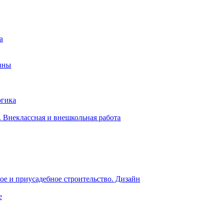
а
ины
огика
 Внеклассная и внешкольная работа
е и приусадебное строительство. Дизайн
е