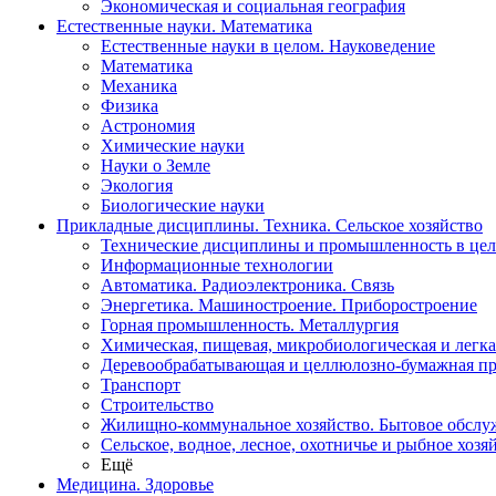
Экономическая и социальная география
Естественные науки. Математика
Естественные науки в целом. Науковедение
Математика
Механика
Физика
Астрономия
Химические науки
Науки о Земле
Экология
Биологические науки
Прикладные дисциплины. Техника. Сельское хозяйство
Технические дисциплины и промышленность в це
Информационные технологии
Автоматика. Радиоэлектроника. Связь
Энергетика. Машиностроение. Приборостроение
Горная промышленность. Металлургия
Химическая, пищевая, микробиологическая и легк
Деревообрабатывающая и целлюлозно-бумажная п
Транспорт
Строительство
Жилищно-коммунальное хозяйство. Бытовое обслу
Сельское, водное, лесное, охотничье и рыбное хозя
Ещё
Медицина. Здоровье