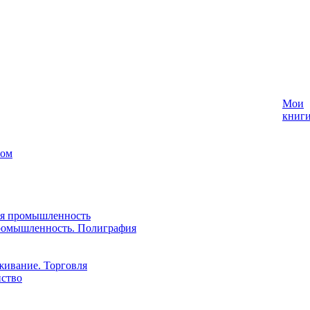
Мои
книг
лом
ая промышленность
ромышленность. Полиграфия
живание. Торговля
йство