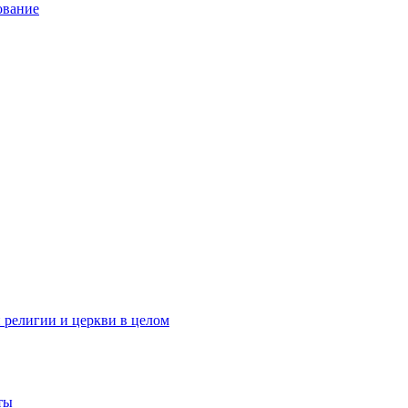
ование
 религии и церкви в целом
ты