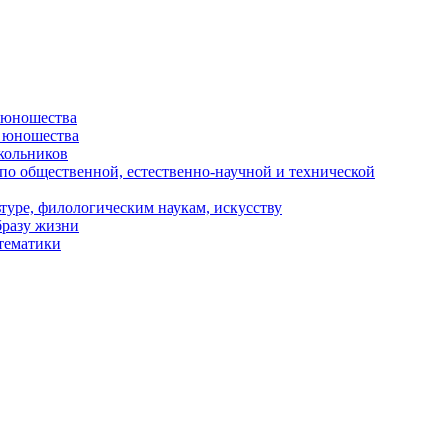
и юношества
и юношества
кольников
 по общественной, естественно-научной и технической
туре, филологическим наукам, искусству
бразу жизни
 тематики