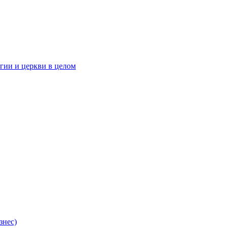
гии и церкви в целом
знес)