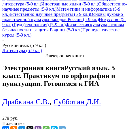
литература (5-9 кл.)
Иностранные языки (5-9 кл.)
Общественно-
научные предметы (5-9 кл.)
Математика и информатика (5-9
кл.)
Естественно-научные предметы (5-9 кл.)
Основы духовно-
нравственной культуры народов России (5-9 кл.)
Искусство (5-
9 кл.)
Труд (технология) (5-9 кл.)
Физическая культура, основы
безопасности и защиты Родины (5-9 кл.)
Пропедевтические
курсы (5-9 кл.)
-
Русский язык (5-9 кл.)
Литература (5-9 кл.)
Электронная книга
Электронная книга
Русский язык. 5
класс. Практикум по орфографии и
пунктуации. Готовимся к ГИА
Драбкина С.В.
,
Субботин Д.И.
279 руб.
Поделиться