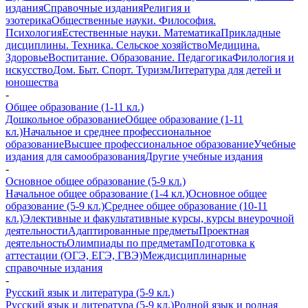
издания
Справочные издания
Религия и
эзотерика
Общественные науки. Философия.
Психология
Естественные науки. Математика
Прикладные
дисциплины. Техника. Сельское хозяйство
Медицина.
Здоровье
Воспитание. Образование. Педагогика
Филология и
искусство
Дом. Быт. Спорт. Туризм
Литература для детей и
юношества
-
Общее образование (1-11 кл.)
Дошкольное образование
Общее образование (1-11
кл.)
Начальное и среднее профессиональное
образование
Высшее профессиональное образование
Учебные
издания для самообразования
Другие учебные издания
-
Основное общее образование (5-9 кл.)
Начальное общее образование (1-4 кл.)
Основное общее
образование (5-9 кл.)
Среднее общее образование (10-11
кл.)
Элективные и факультативные курсы, курсы внеурочной
деятельности
Адаптированные предметы
Проектная
деятельность
Олимпиады по предметам
Подготовка к
аттестации (ОГЭ, ЕГЭ, ГВЭ)
Междисциплинарные
справочные издания
-
Русский язык и литература (5-9 кл.)
Русский язык и литература (5-9 кл.)
Родной язык и родная