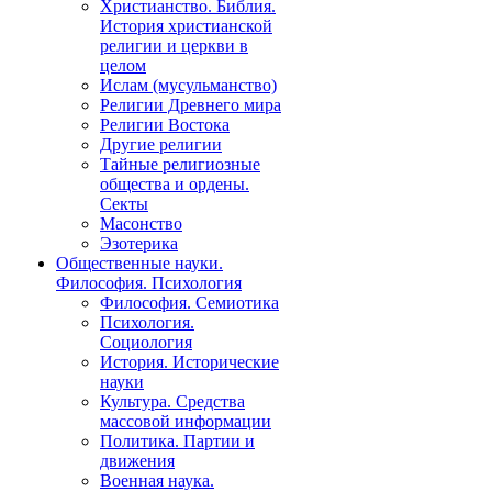
Христианство. Библия.
История христианской
религии и церкви в
целом
Ислам (мусульманство)
Религии Древнего мира
Религии Востока
Другие религии
Тайные религиозные
общества и ордены.
Секты
Масонство
Эзотерика
Общественные науки.
Философия. Психология
Философия. Семиотика
Психология.
Социология
История. Исторические
науки
Культура. Средства
массовой информации
Политика. Партии и
движения
Военная наука.