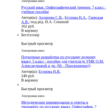
Электронная книга
Русский язык. Орфографический тренинг. 7 класс :
учебное пособие
Автор(ы):
Андреева С.В.
,
Бугрова Н.А.
,
Гаевская
А.В.
; под ред. Н.А. Сениной
162 руб.
В корзину
Бестселлер
Быстрый просмотр
Электронная книга
Поурочные разработки по русскому родному
языку. 5 класс : пособие для учителя (к УМК О.М.
Александровой и др. (М. : Просвещение))
Автор(ы):
Егорова Н.В.
249 руб.
В корзину
Быстрый просмотр
Электронная книга
Методические рекомендации и ответы к
тренажёру по русскому языку. Орфография. 7