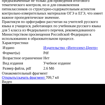
предназначенные не только для проведения итогового
тематического контроля, но и для ознакомления
пятиклассников со структурно-содержательным аспектом
контрольно-измерительных материалов ОГЭ и ЕГЭ, что имеет
важное пропедевтическое значение.
Практикум по орфографии рассчитан на учителей русского
языка и учащихся, работающих по учебникам русского языка
для 5 класса из Федерального перечня, рекомендованного
Министерством просвещения Российской Федерации к
использованию в образовательном процессе.
Характеристики
Издано
Издательство «Интеллект-Центр»
Формат(ы)
Pdf
Возрастное ограничение
Нет
Вид издания
Учебное издание
Размер файла, pdf
2.6 Mб
Ознакомительный фрагмент
Открыть/скачать фрагмент
709,7 кб
Видео