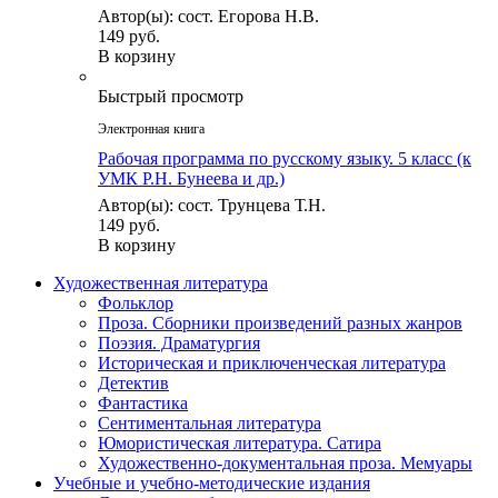
Автор(ы): сост. Егорова Н.В.
149 руб.
В корзину
Быстрый просмотр
Электронная книга
Рабочая программа по русскому языку. 5 класс (к
УМК Р.Н. Бунеева и др.)
Автор(ы): сост. Трунцева Т.Н.
149 руб.
В корзину
Художественная литература
Фольклор
Проза. Сборники произведений разных жанров
Поэзия. Драматургия
Историческая и приключенческая литература
Детектив
Фантастика
Сентиментальная литература
Юмористическая литература. Сатира
Художественно-документальная проза. Мемуары
Учебные и учебно-методические издания