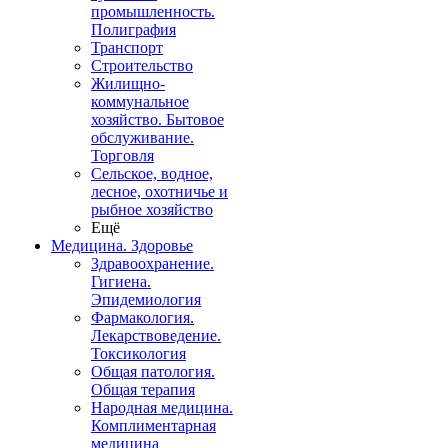
промышленность.
Полиграфия
Транспорт
Строительство
Жилищно-
коммунальное
хозяйство. Бытовое
обслуживание.
Торговля
Сельское, водное,
лесное, охотничье и
рыбное хозяйство
Ещё
Медицина. Здоровье
Здравоохранение.
Гигиена.
Эпидемиология
Фармакология.
Лекарствоведение.
Токсикология
Общая патология.
Общая терапия
Народная медицина.
Комплиментарная
медицина