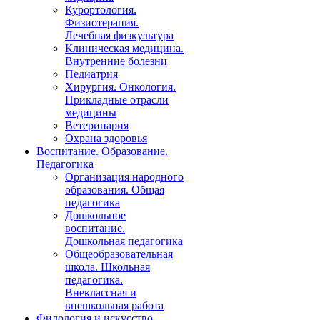
Курортология.
Физиотерапия.
Лечебная физкультура
Клиническая медицина.
Внутренние болезни
Педиатрия
Хирургия. Онкология.
Прикладные отрасли
медицины
Ветеринария
Охрана здоровья
Воспитание. Образование.
Педагогика
Организация народного
образования. Общая
педагогика
Дошкольное
воспитание.
Дошкольная педагогика
Общеобразовательная
школа. Школьная
педагогика.
Внеклассная и
внешкольная работа
Филология и искусство