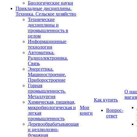
Биологические науки
Прикладные дисциплины.
Техника. Сельское хозяйство
Технические
дисциплины и
промышленность в
целом
Информационные
технологии
Автоматика.
Радиоэлектроника.
Связь
Энергетика.
Машиностроение.
Приборостроение
Горная
промышленность.
О на
Металлургия
магаз
Как купить
Химическая, пищевая,
микробиологическая и
Мои
Вопрос-
легкая
книги
ответ
промышленность
Деревообрабатывающая
и целлюлозно-
бумажная