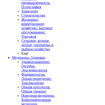
промышленность.
Полиграфия
Транспорт
Строительство
Жилищно-
коммунальное
хозяйство. Бытовое
обслуживание.
Торговля
Сельское, водное,
лесное, охотничье и
рыбное хозяйство
Ещё
Медицина. Здоровье
Здравоохранение.
Гигиена.
Эпидемиология
Фармакология.
Лекарствоведение.
Токсикология
Общая патология.
Общая терапия
Народная медицина.
Комплиментарная
медицина