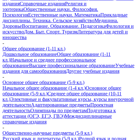
издания
Справочные издания
Религия и
эзотерика
Общественные науки. Философия.
Психология
Естественные науки. Математика
Прикладные
дисциплины. Техника. Сельское хозяйство
Медицина.
Здоровье
Воспитание. Образование. Педагогика
Филология и
искусство
Дом. Быт. Спорт. Туризм
Литература для детей и
юношества
-
Общее образование (1-11 кл.)
Дошкольное образование
Общее образование (1-11
кл.)
Начальное и среднее профессиональное
образование
Высшее профессиональное образование
Учебные
издания для самообразования
Другие учебные издания
-
Основное общее образование (5-9 кл.)
Начальное общее образование (1-4 кл.)
Основное общее
образование (5-9 кл.)
Среднее общее образование (10-11
кл.)
Элективные и факультативные курсы, курсы внеурочной
деятельности
Адаптированные предметы
Проектная
деятельность
Олимпиады по предметам
Подготовка к
аттестации (ОГЭ, ЕГЭ, ГВЭ)
Междисциплинарные
справочные издания
-
Общественно-научные предметы (5-9 кл.)
Русский язык и литература (5-9 кл.)
Родной язык и родная