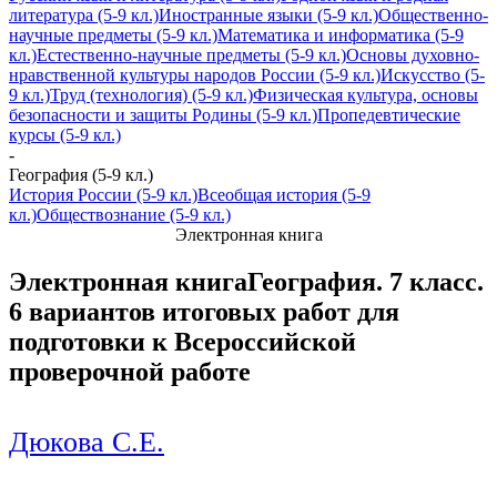
литература (5-9 кл.)
Иностранные языки (5-9 кл.)
Общественно-
научные предметы (5-9 кл.)
Математика и информатика (5-9
кл.)
Естественно-научные предметы (5-9 кл.)
Основы духовно-
нравственной культуры народов России (5-9 кл.)
Искусство (5-
9 кл.)
Труд (технология) (5-9 кл.)
Физическая культура, основы
безопасности и защиты Родины (5-9 кл.)
Пропедевтические
курсы (5-9 кл.)
-
География (5-9 кл.)
История России (5-9 кл.)
Всеобщая история (5-9
кл.)
Обществознание (5-9 кл.)
Электронная книга
Электронная книга
География. 7 класс.
6 вариантов итоговых работ для
подготовки к Всероссийской
проверочной работе
Дюкова С.Е.