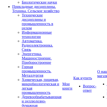
Биологические науки
Прикладные дисциплины.
Техника. Сельское хозяйство
Технические
дисциплины и
промышленность в
целом
Информационные
технологии
Автоматика.
Радиоэлектроника.
Связь
Энергетика.
Машиностроение.
Приборостроение
Горная
промышленность.
О на
Металлургия
магаз
Как купить
Химическая, пищевая,
микробиологическая и
Мои
Вопрос-
легкая
книги
ответ
промышленность
Деревообрабатывающая
и целлюлозно-
бумажная