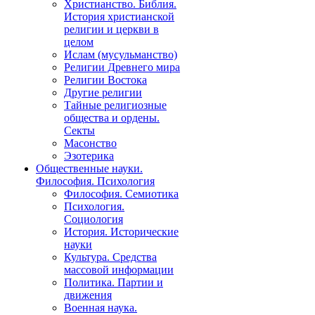
Христианство. Библия.
История христианской
религии и церкви в
целом
Ислам (мусульманство)
Религии Древнего мира
Религии Востока
Другие религии
Тайные религиозные
общества и ордены.
Секты
Масонство
Эзотерика
Общественные науки.
Философия. Психология
Философия. Семиотика
Психология.
Социология
История. Исторические
науки
Культура. Средства
массовой информации
Политика. Партии и
движения
Военная наука.