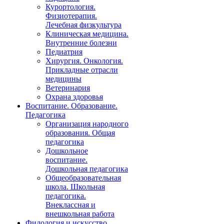
Курортология.
Физиотерапия.
Лечебная физкультура
Клиническая медицина.
Внутренние болезни
Педиатрия
Хирургия. Онкология.
Прикладные отрасли
медицины
Ветеринария
Охрана здоровья
Воспитание. Образование.
Педагогика
Организация народного
образования. Общая
педагогика
Дошкольное
воспитание.
Дошкольная педагогика
Общеобразовательная
школа. Школьная
педагогика.
Внеклассная и
внешкольная работа
Филология и искусство